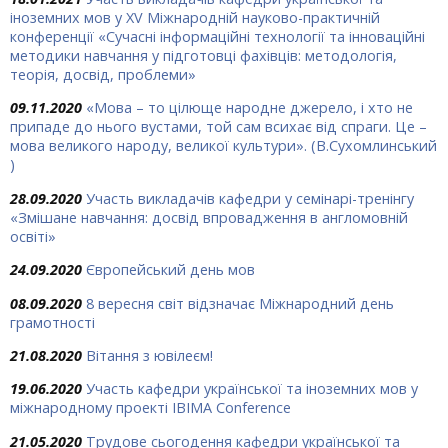
іноземних мов у XV Міжнародній науково-практичній
конференції «Сучасні інформаційні технології та інноваційні
методики навчання у підготовці фахівців: методологія,
теорія, досвід, проблеми»
09.11.2020
«Мова – то цілюще народ­не джерело, і хто не
припаде до нього вустами, той сам всихає від спраги. Це –
мова великого народу, великої культури». (В.Сухомлинський
)
28.09.2020
Участь викладачів кафедри у семінарі-тренінгу
«Змішане навчання: досвід впровадження в англомовній
освіті»
24.09.2020
Європейський день мов
08.09.2020
8 вересня світ відзначає Міжнародний день
грамотності
21.08.2020
Вітання з ювілеєм!
19.06.2020
Участь кафедри української та іноземних мов у
міжнародному проекті IBIMA Conference
21.05.2020
Трудове сьогодення кафедри української та