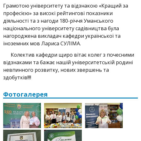
Грамотою університету та відзнакою «Кращий за
професією» за високі рейтингові показники
діяльності та з нагоди 180-річчя Уманського
національного університету садівництва була
нагороджена викладач кафедри української та
іноземних мов Лариса СУЛІМА.
Колектив кафедри щиро вітає колег з почесними
відзнаками та бажає нашій університетській родині
невпинного розвитку, нових звершень та
здобутків!!!!
Фотогалерея