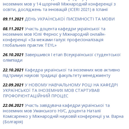
іноземних мов у 14 щорічній Міжнародній конференції з
освіти, досліджень та інновацій (ICERI 2021) в Іспанії
09.11.2021
ДЕНЬ УКРАЇНСЬКОЇ ПИСЕМНОСТІ ТА МОВИ
08.11.2021
Участь доцента кафедри української та
іноземних мов Юлії Фернос у Міжнародній онлайн-
конференції «За межами галузі: професіоналізація
глобальних практик TEYL»
26.10.2021
Завершився І етап Всеукраїнської студентської
олімпіади
22.10.2021
Кафедра української та іноземних мов активно
підтримує наукові традиції факультету менеджменту
22.09.2021
У НОВОМУ НАВЧАЛЬНОМУ РОЦІ НА КАФЕДРІ
УКРАЇНСЬКОЇ ТА ІНОЗЕМНИХ МОВ СТАРТУВАВ
ПРОФОРІЄНТАЦІЙНИЙ ПРОЦЕС
22.06.2021
Участь завідувача кафедри української та
іноземних мов Уманського НУС, доцента Наталії
Комісаренко у Міжнародній науковій конференції у м. Варна
(Болгарія)