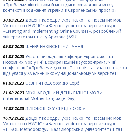
«Проблеми лінгвістики й методики викладання мов у
контексті входження України в Європейський простір»
30.03.2023
Доцент кафедри української та іноземних мов
Уманського НУС Юлія Фернос успішно завершила курс
«Creating and Implementing Online Courses», розроблений
університетом штату Аризона (ASU).
09.03.2023
ШЕЕВЧЕНКІВСЬКІ ЧИТАННЯ
01.03.2023
Участь викладачів кафедри української та
іноземних мов у ІІ-й Всеукраїнській науково-практичній
конференції «Проблеми філології: історія та сучасність», яка
відбулася у Хмельницькому національному університеті
01.03.2023
Освітня подорож до Сербії
21.02.2023
МІЖНАРОДНИЙ ДЕНЬ РІДНОЇ МОВИ
(International Mother Language Day)
14.02.2023
З ЛЮБОВ’Ю У СЕРЦІ ДО ЗСУ
16.12.2022
Доцент кафедри української та іноземних мов
Уманського НУС Юлія Фернос успішно завершила курс
«TESOL Methodology», Балтиморський університет (штат