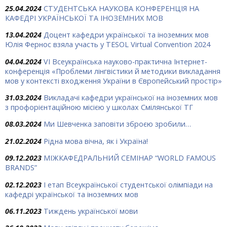
25.04.2024
СТУДЕНТСЬКА НАУКОВА КОНФЕРЕНЦІЯ НА
КАФЕДРІ УКРАЇНСЬКОЇ ТА ІНОЗЕМНИХ МОВ
13.04.2024
Доцент кафедри української та іноземних мов
Юлія Фернос взяла участь у TESOL Virtual Convention 2024
04.04.2024
VІ Всеукраїнська науково-практична Інтернет-
конференція «Проблеми лінгвістики й методики викладання
мов у контексті входження України в Європейський простір»
31.03.2024
Викладачі кафедри української на іноземних мов
з профорієнтаційною місією у школах Смілянської ТГ
08.03.2024
Ми Шевченка заповіти зброєю зробили…
21.02.2024
Рідна мова вічна, як і Україна!
09.12.2023
МІЖКАФЕДРАЛЬНИЙ СЕМІНАР “WORLD FAMOUS
BRANDS”
02.12.2023
І етап Всеукраїнської студентської олімпіади на
кафедрі української та іноземних мов
06.11.2023
Тиждень української мови