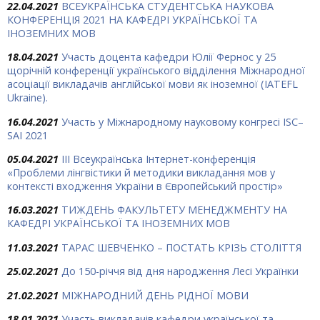
22.04.2021
ВСЕУКРАЇНСЬКА СТУДЕНТСЬКА НАУКОВА
КОНФЕРЕНЦІЯ 2021 НА КАФЕДРІ УКРАЇНСЬКОЇ ТА
ІНОЗЕМНИХ МОВ
18.04.2021
Участь доцента кафедри Юлії Фернос у 25
щорічній конференції українського відділення Міжнародної
асоціації викладачів англійської мови як іноземної (IATEFL
Ukraine).
16.04.2021
Участь у Міжнародному науковому конгресі ISC–
SAI 2021
05.04.2021
IІІ Всеукраїнська Інтернет-конференція
«Проблеми лінгвістики й методики викладання мов у
контексті входження України в Європейський простір»
16.03.2021
ТИЖДЕНЬ ФАКУЛЬТЕТУ МЕНЕДЖМЕНТУ НА
КАФЕДРІ УКРАЇНСЬКОЇ ТА ІНОЗЕМНИХ МОВ
11.03.2021
ТАРАС ШЕВЧЕНКО – ПОСТАТЬ КРІЗЬ СТОЛІТТЯ
25.02.2021
До 150-річчя від дня народження Лесі Українки
21.02.2021
МІЖНАРОДНИЙ ДЕНЬ РІДНОЇ МОВИ
18.01.2021
Участь викладачів кафедри української та