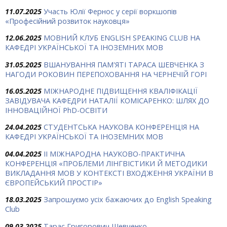
11.07.2025
Участь Юлії Фернос у серії воркшопів
«Професійний розвиток науковця»
12.06.2025
МОВНИЙ КЛУБ ENGLISH SPEAKING CLUB НА
КАФЕДРІ УКРАЇНСЬКОЇ ТА ІНОЗЕМНИХ МОВ
31.05.2025
ВШАНУВАННЯ ПАМ'ЯТІ ТАРАСА ШЕВЧЕНКА З
НАГОДИ РОКОВИН ПЕРЕПОХОВАННЯ НА ЧЕРНЕЧІЙ ГОРІ
16.05.2025
МІЖНАРОДНЕ ПІДВИЩЕННЯ КВАЛІФІКАЦІЇ
ЗАВІДУВАЧА КАФЕДРИ НАТАЛІЇ КОМІСАРЕНКО: ШЛЯХ ДО
ІННОВАЦІЙНОЇ PhD-ОСВІТИ
24.04.2025
СТУДЕНТСЬКА НАУКОВА КОНФЕРЕНЦІЯ НА
КАФЕДРІ УКРАЇНСЬКОЇ ТА ІНОЗЕМНИХ МОВ
04.04.2025
ІІ МІЖНАРОДНА НАУКОВО-ПРАКТИЧНА
КОНФЕРЕНЦІЯ «ПРОБЛЕМИ ЛІНГВІСТИКИ Й МЕТОДИКИ
ВИКЛАДАННЯ МОВ У КОНТЕКСТІ ВХОДЖЕННЯ УКРАЇНИ В
ЄВРОПЕЙСЬКИЙ ПРОСТІР»
18.03.2025
Запрошуємо усіх бажаючих до English Speaking
Club
09.03.2025
Тарас Григорович Шевченко