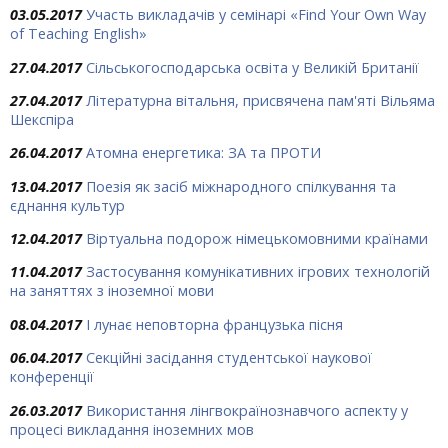
03.05.2017
Участь викладачів у семінарі «Find Your Own Way
of Teaching English»
27.04.2017
Сільськогосподарська освіта у Великій Британії
27.04.2017
Літературна вітальня, присвячена пам'яті Вільяма
Шекспіра
26.04.2017
Атомна енергетика: ЗА та ПРОТИ
13.04.2017
Поезія як засіб міжнародного спілкування та
єднання культур
12.04.2017
Віртуальна подорож німецькомовними країнами
11.04.2017
Застосування комунікативних ігрових технологій
на заняттях з іноземної мови
08.04.2017
І лунає неповторна французька пісня
06.04.2017
Секційні засідання студентської наукової
конференції
26.03.2017
Використання лінгвокраїнознавчого аспекту у
процесі викладання іноземних мов