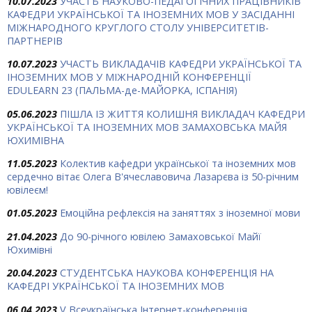
10.07.2023
УЧАСТЬ НАУКОВО-ПЕДАГОГІЧНИХ ПРАЦІВНИКІВ
КАФЕДРИ УКРАЇНСЬКОЇ ТА ІНОЗЕМНИХ МОВ У ЗАСІДАННІ
МІЖНАРОДНОГО КРУГЛОГО СТОЛУ УНІВЕРСИТЕТІВ-
ПАРТНЕРІВ
10.07.2023
УЧАСТЬ ВИКЛАДАЧІВ КАФЕДРИ УКРАЇНСЬКОЇ ТА
ІНОЗЕМНИХ МОВ У МІЖНАРОДНІЙ КОНФЕРЕНЦІЇ
EDULEARN 23 (ПАЛЬМА-де-МАЙОРКА, ІСПАНІЯ)
05.06.2023
ПІШЛА ІЗ ЖИТТЯ КОЛИШНЯ ВИКЛАДАЧ КАФЕДРИ
УКРАЇНСЬКОЇ ТА ІНОЗЕМНИХ МОВ ЗАМАХОВСЬКА МАЙЯ
ЮХИМІВНА
11.05.2023
Колектив кафедри української та іноземних мов
сердечно вітає Олега В'ячеславовича Лазарєва із 50-річним
ювілеєм!
01.05.2023
Емоційна рефлексія на заняттях з іноземної мови
21.04.2023
До 90-річного ювілею Замаховської Майї
Юхимівні
20.04.2023
СТУДЕНТСЬКА НАУКОВА КОНФЕРЕНЦІЯ НА
КАФЕДРІ УКРАЇНСЬКОЇ ТА ІНОЗЕМНИХ МОВ
06.04.2023
V Всеукраїнська Інтернет-конференція