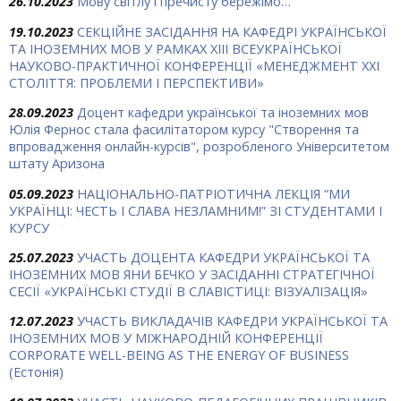
26.10.2023
Мову світлу і пречисту бережімо…
19.10.2023
СЕКЦІЙНЕ ЗАСІДАННЯ НА КАФЕДРІ УКРАЇНСЬКОЇ
ТА ІНОЗЕМНИХ МОВ У РАМКАХ ХIII ВСЕУКРАЇНСЬКОЇ
НАУКОВО-ПРАКТИЧНОЇ КОНФЕРЕНЦІЇ «МЕНЕДЖМЕНТ ХХІ
СТОЛІТТЯ: ПРОБЛЕМИ І ПЕРСПЕКТИВИ»
28.09.2023
Доцент кафедри української та іноземних мов
Юлія Фернос стала фасилітатором курсу "Створення та
впровадження онлайн-курсів", розробленого Університетом
штату Аризона
05.09.2023
НАЦІОНАЛЬНО-ПАТРІОТИЧНА ЛЕКЦІЯ “МИ
УКРАЇНЦІ: ЧЕСТЬ І СЛАВА НЕЗЛАМНИМ!” ЗІ СТУДЕНТАМИ І
КУРСУ
25.07.2023
УЧАСТЬ ДОЦЕНТА КАФЕДРИ УКРАЇНСЬКОЇ ТА
ІНОЗЕМНИХ МОВ ЯНИ БЕЧКО У ЗАСІДАННІ СТРАТЕГІЧНОЇ
СЕСІЇ «УКРАЇНСЬКІ СТУДІЇ В СЛАВІСТИЦІ: ВІЗУАЛІЗАЦІЯ»
12.07.2023
УЧАСТЬ ВИКЛАДАЧІВ КАФЕДРИ УКРАЇНСЬКОЇ ТА
ІНОЗЕМНИХ МОВ У МІЖНАРОДНІЙ КОНФЕРЕНЦІЇ
CORPORATE WELL-BEING AS THE ENERGY OF BUSINESS
(Естонія)