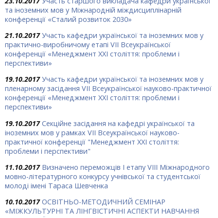
23.10.2017
Участь старшого викладача кафедри української
та іноземних мов у Міжнародній міждисциплінарній
конференції «Сталий розвиток 2030»
21.10.2017
Участь кафедри української та іноземних мов у
практично-виробничому етапі VII Всеукраїнської
конференції «Менеджмент ХХІ століття: проблеми і
перспективи»
19.10.2017
Участь кафедри української та іноземних мов у
пленарному засідання VII Всеукраїнської науково-практичної
конференції «Менеджмент ХХІ століття: проблеми і
перспективи»
19.10.2017
Секційне засідання на кафедрі української та
іноземних мов у рамках VІІ Всеукраїнської науково-
практичної конференції "Менеджмент ХХІ століття:
проблеми і перспективи"
11.10.2017
Визначено переможців І етапу VIII Міжнародного
мовно-літературного конкурсу учнівської та студентської
молоді імені Тараса Шевченка
10.10.2017
ОСВІТНЬО-МЕТОДИЧНИЙ СЕМІНАР
«МІЖКУЛЬТУРНІ ТА ЛІНГВІСТИЧНІ АСПЕКТИ НАВЧАННЯ