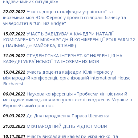
надзвичайних ситуаціях»
22.07.2022
Участь доцента кафедри української та
іноземних мов Юлії Фернос у проекті співпраці бізнесу та
університетів "Uni-Biz Bridge"
15.07.2022
УЧАСТЬ ЗАВІДУВАЧА КАФЕДРИ НАТАЛІЇ
КОМІСАРЕНКО У МІЖНАРОДНІЙ КОНФЕРЕНЦІЇ EDULEARN 22
( ПАЛЬМА-де-МАЙОРКА, ІСПАНІЯ)
31.05.2022
СТУДЕНТСЬКА ІНТЕРНЕТ-КОНФЕРЕНЦІЯ НА
КАФЕДРІ УКРАЇНСЬКОЇ ТА ІНОЗЕМНИХ МОВ
15.04.2022
Участь доцента кафедри Юлії Фернос у
міжнародній конференції, організованій International House
Bucharest
06.04.2022
Наукова конференція «Проблеми лінгвістики й
методики викладання мов у контексті входження України в
Європейський простір»
09.03.2022
До Дня народження Тараса Шевченка
21.02.2022
МІЖНАРОДНИЙ ДЕНЬ РІДНОЇ МОВИ
10.11.2021
Участь викладачів кафедри української та