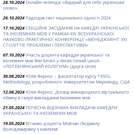
28.10.2024
Онлайн-челендж «Відкрий для себе українське
слово»
26.10.2024
Радіодиктант національної єдності 2024
17.10.2024
СЕКЦІЙНЕ ЗАСІДАННЯ НА КАФЕДРІ УКРАЇНСЬКОЇ
ТА ІНОЗЕМНИХ МОВ У РАМКАХ ХIV ВСЕУКРАЇНСЬКОЇ
НАУКОВО-ПРАКТИЧНОЇ КОНФЕРЕНЦІЇ «МЕНЕДЖМЕНТ ХХІ
СТОЛІТТЯ: ПРОБЛЕМИ І ПЕРСПЕКТИВИ»
07.10.2024
Участь доцента кафедри української та
іноземних мов Яни Бечко у лінгвістичній школі
«ПОТЕБНЯНСЬКИЙ КОЛЕГІУМ» (друга сесія)
30.08.2024
Юлія Фернос – фасилітатор курсу TESOL
Methodology, розробленого Університетом Меріленду, США
12.08.2024
Юлія Фернос: Досвід міжнародного віртуального
обміну в галузі викладання іноземних мов
21.05.2024
ПОЧЕСНА ВІДЗНАКА ВИКЛАДАЧА КАФЕДРИ
УКРАЇНСЬКОЇ ТА ІНОЗЕМНИХ МОВ
19.05.2024
Вітаємо доцента Мовчан Людмилу
Володимирівну з ювілеєм!