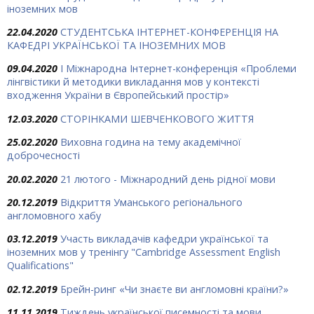
іноземних мов
22.04.2020
СТУДЕНТСЬКА ІНТЕРНЕТ-КОНФЕРЕНЦІЯ НА
КАФЕДРІ УКРАЇНСЬКОЇ ТА ІНОЗЕМНИХ МОВ
09.04.2020
I Міжнародна Інтернет-конференція «Проблеми
лінгвістики й методики викладання мов у контексті
входження України в Європейський простір»
12.03.2020
СТОРІНКАМИ ШЕВЧЕНКОВОГО ЖИТТЯ
25.02.2020
Виховна година на тему академічної
доброчесності
20.02.2020
21 лютого - Міжнародний день рідної мови
20.12.2019
Відкриття Уманського регіонального
англомовного хабу
03.12.2019
Участь викладачів кафедри української та
іноземних мов у тренінгу "Cambridge Assessment English
Qualifications"
02.12.2019
Брейн-ринг «Чи знаєте ви англомовні країни?»
11.11.2019
Тиждень української писемності та мови