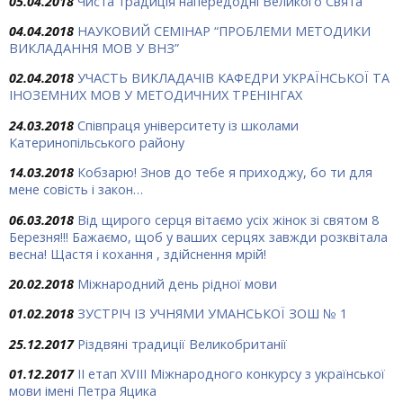
05.04.2018
Чиста традиція напередодні Великого Свята
04.04.2018
НАУКОВИЙ СЕМІНАР “ПРОБЛЕМИ МЕТОДИКИ
ВИКЛАДАННЯ МОВ У ВНЗ”
02.04.2018
УЧАСТЬ ВИКЛАДАЧІВ КАФЕДРИ УКРАЇНСЬКОЇ ТА
ІНОЗЕМНИХ МОВ У МЕТОДИЧНИХ ТРЕНІНГАХ
24.03.2018
Співпраця університету із школами
Катеринопільського району
14.03.2018
Кобзарю! Знов до тебе я приходжу, бо ти для
мене совість і закон…
06.03.2018
Від щирого серця вітаємо усіх жінок зі святом 8
Березня!!! Бажаємо, щоб у ваших серцях завжди розквітала
весна! Щастя і кохання , здійснення мрій!
20.02.2018
Міжнародний день рідної мови
01.02.2018
ЗУСТРІЧ ІЗ УЧНЯМИ УМАНСЬКОЇ ЗОШ № 1
25.12.2017
Різдвяні традиції Великобританії
01.12.2017
ІІ етап XVIII Міжнародного конкурсу з української
мови імені Петра Яцика