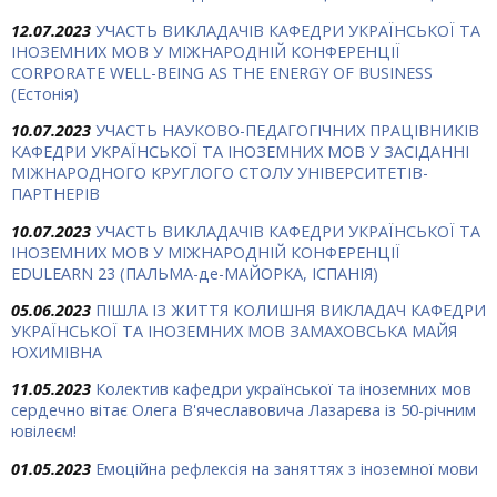
12.07.2023
УЧАСТЬ ВИКЛАДАЧІВ КАФЕДРИ УКРАЇНСЬКОЇ ТА
ІНОЗЕМНИХ МОВ У МІЖНАРОДНІЙ КОНФЕРЕНЦІЇ
CORPORATE WELL-BEING AS THE ENERGY OF BUSINESS
(Естонія)
10.07.2023
УЧАСТЬ НАУКОВО-ПЕДАГОГІЧНИХ ПРАЦІВНИКІВ
КАФЕДРИ УКРАЇНСЬКОЇ ТА ІНОЗЕМНИХ МОВ У ЗАСІДАННІ
МІЖНАРОДНОГО КРУГЛОГО СТОЛУ УНІВЕРСИТЕТІВ-
ПАРТНЕРІВ
10.07.2023
УЧАСТЬ ВИКЛАДАЧІВ КАФЕДРИ УКРАЇНСЬКОЇ ТА
ІНОЗЕМНИХ МОВ У МІЖНАРОДНІЙ КОНФЕРЕНЦІЇ
EDULEARN 23 (ПАЛЬМА-де-МАЙОРКА, ІСПАНІЯ)
05.06.2023
ПІШЛА ІЗ ЖИТТЯ КОЛИШНЯ ВИКЛАДАЧ КАФЕДРИ
УКРАЇНСЬКОЇ ТА ІНОЗЕМНИХ МОВ ЗАМАХОВСЬКА МАЙЯ
ЮХИМІВНА
11.05.2023
Колектив кафедри української та іноземних мов
сердечно вітає Олега В'ячеславовича Лазарєва із 50-річним
ювілеєм!
01.05.2023
Емоційна рефлексія на заняттях з іноземної мови