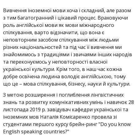
Вивчення іноземної мови хоча і складний, але разом
з тим багатогранний і цікавий процес. Враховуючи
роль англійської мови як мови міжнародного
спілкування, варто відзначити, що вона є
неповторним засобом спілкування між людьми
різних національностей та під час її вивчення ми
знайомимось з традиціями і звичаями інших народів
та переконуємось у неповторності власної
української культури. Крім того, в наш час кожна
добре освічена людина володіє англійською, тому
що це – мова спілкування, бізнесу, науки й культури.
З метою розширення і поглиблення лінгвістичних
знань та розвитку комунікативних умінь і навичок 28
листопада 2019 р. завідувач кафедри української та
іноземних мов Наталія Комісаренко провела зі
студентами першого курсу брейн-ринг "Do you know
English speaking countries?"