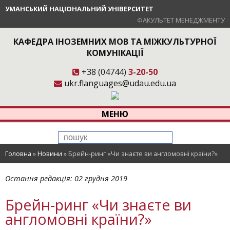
УМАНСЬКИЙ НАЦІОНАЛЬНИЙ УНІВЕРСИТЕТ
ФАКУЛЬТЕТ МЕНЕДЖМЕНТУ
КАФЕДРА ІНОЗЕМНИХ МОВ ТА МІЖКУЛЬТУРНОЇ
КОМУНІКАЦІЇ
+38 (04744)
3-20-50
ukr.flanguages@udau.edu.ua
МЕНЮ
Головна
»
Новини
»
Брейн-ринг «Чи знаєте ви англомовні країни?»
Остання редакція:
02 грудня 2019
Брейн-ринг «Чи знаєте ви
англомовні країни?»