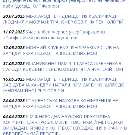
штучний інтелект перетворює університети на інноваційні
хаби (досвід Юлії Фернос)
20.07.2025
МІЖНАРОДНЕ ПІДВИЩЕННЯ КВАЛІФІКАЦІЇ
ЛЮДМИЛИ МОВЧАН: ТРАНСФЕР ОСВІТНІХ ТЕХНОЛОГІЙ
11.07.2025
Участь Юлії Фернос у серії воркшопів
«Професійний розвиток науковця»
12.06.2025
МОВНИЙ КЛУБ ENGLISH SPEAKING CLUB НА
КАФЕДРІ УКРАЇНСЬКОЇ ТА ІНОЗЕМНИХ МОВ
31.05.2025
ВШАНУВАННЯ ПАМ'ЯТІ ТАРАСА ШЕВЧЕНКА З
НАГОДИ РОКОВИН ПЕРЕПОХОВАННЯ НА ЧЕРНЕЧІЙ ГОРІ
16.05.2025
МІЖНАРОДНЕ ПІДВИЩЕННЯ КВАЛІФІКАЦІЇ
ЗАВІДУВАЧА КАФЕДРИ НАТАЛІЇ КОМІСАРЕНКО: ШЛЯХ ДО
ІННОВАЦІЙНОЇ PhD-ОСВІТИ
24.04.2025
СТУДЕНТСЬКА НАУКОВА КОНФЕРЕНЦІЯ НА
КАФЕДРІ УКРАЇНСЬКОЇ ТА ІНОЗЕМНИХ МОВ
04.04.2025
ІІ МІЖНАРОДНА НАУКОВО-ПРАКТИЧНА
КОНФЕРЕНЦІЯ «ПРОБЛЕМИ ЛІНГВІСТИКИ Й МЕТОДИКИ
ВИКЛАДАННЯ МОВ У КОНТЕКСТІ ВХОДЖЕННЯ УКРАЇНИ В
ЄВРОПЕЙСЬКИЙ ПРОСТІР»