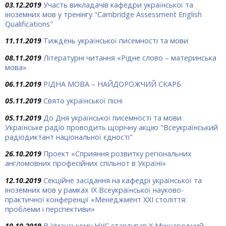
03.12.2019
Участь викладачів кафедри української та
іноземних мов у тренінгу "Cambridge Assessment English
Qualifications"
11.11.2019
Тиждень української писемності та мови
08.11.2019
Літературні читання «Рідне слово – материнська
мова»
06.11.2019
РІДНА МОВА – НАЙДОРОЖЧИЙ СКАРБ
05.11.2019
Свято української пісні
05.11.2019
До Дня української писемності та мови
Українське радіо проводить щорічну акцію "Всеукраїнський
радіодиктант національної єдності"
26.10.2019
Проект «Сприяння розвитку регіональних
англомовних професійних спільнот в Україні»
12.10.2019
Секційне засідання на кафедрі української та
іноземних мов у рамках ІХ Всеукраїнської науково-
практичної конференції «Менеджмент ХХІ століття:
проблеми і перспективи»
10.10.2019
В Уманському НУС стартував Х Міжнародний