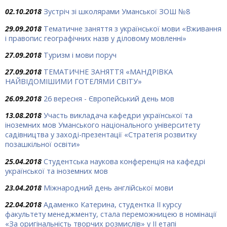
02.10.2018
Зустріч зі школярами Уманської ЗОШ №8
29.09.2018
Тематичне заняття з української мови «Вживання
і правопис географічних назв у діловому мовленні»
27.09.2018
Туризм і мови поруч
27.09.2018
ТЕМАТИЧНЕ ЗАНЯТТЯ «МАНДРІВКА
НАЙВІДОМІШИМИ ГОТЕЛЯМИ СВІТУ»
26.09.2018
26 вересня - Європейський день мов
13.08.2018
Участь викладача кафедри української та
іноземних мов Уманського національного університету
садівництва у заході-презентації «Стратегія розвитку
позашкільної освіти»
25.04.2018
Студентська наукова конференція на кафедрі
української та іноземних мов
23.04.2018
Міжнародний день англійської мови
22.04.2018
Адаменко Катерина, студентка ІІ курсу
факультету менеджменту, стала переможницею в номінації
«За оригінальність творчих розмислів» у ІІ етапі