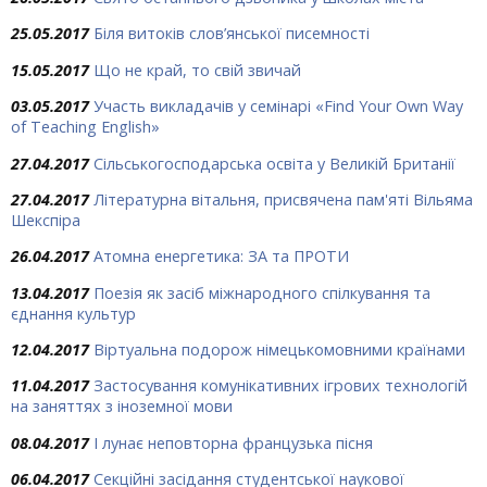
25.05.2017
Біля витоків слов’янської писемності
15.05.2017
Що не край, то свій звичай
03.05.2017
Участь викладачів у семінарі «Find Your Own Way
of Teaching English»
27.04.2017
Сільськогосподарська освіта у Великій Британії
27.04.2017
Літературна вітальня, присвячена пам'яті Вільяма
Шекспіра
26.04.2017
Атомна енергетика: ЗА та ПРОТИ
13.04.2017
Поезія як засіб міжнародного спілкування та
єднання культур
12.04.2017
Віртуальна подорож німецькомовними країнами
11.04.2017
Застосування комунікативних ігрових технологій
на заняттях з іноземної мови
08.04.2017
І лунає неповторна французька пісня
06.04.2017
Секційні засідання студентської наукової