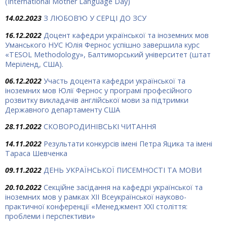
(International Mother Language Day)
14.02.2023
З ЛЮБОВ’Ю У СЕРЦІ ДО ЗСУ
16.12.2022
Доцент кафедри української та іноземних мов
Уманського НУС Юлія Фернос успішно завершила курс
«TESOL Methodology», Балтиморський університет (штат
Меріленд, США).
06.12.2022
Участь доцента кафедри української та
іноземних мов Юлії Фернос у програмі професійного
розвитку викладачів англійської мови за підтримки
Державного департаменту США
28.11.2022
СКОВОРОДИНІВСЬКІ ЧИТАННЯ
14.11.2022
Результати конкурсів імені Петра Яцика та імені
Тараса Шевченка
09.11.2022
ДЕНЬ УКРАЇНСЬКОЇ ПИСЕМНОСТІ ТА МОВИ
20.10.2022
Секційне засідання на кафедрі української та
іноземних мов у рамках XII Всеукраїнської науково-
практичної конференції «Менеджмент ХХІ століття:
проблеми і перспективи»