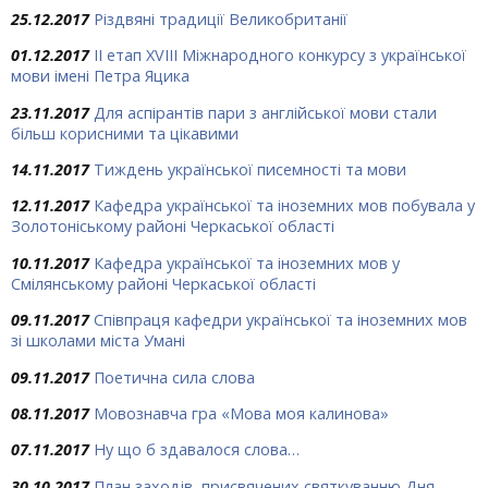
25.12.2017
Різдвяні традиції Великобританії
01.12.2017
ІІ етап XVIII Міжнародного конкурсу з української
мови імені Петра Яцика
23.11.2017
Для аспірантів пари з англійської мови стали
більш корисними та цікавими
14.11.2017
Тиждень української писемності та мови
12.11.2017
Кафедра української та іноземних мов побувала у
Золотоніському районі Черкаської області
10.11.2017
Кафедра української та іноземних мов у
Смілянському районі Черкаської області
09.11.2017
Співпраця кафедри української та іноземних мов
зі школами міста Умані
09.11.2017
Поетична сила слова
08.11.2017
Мовознавча гра «Мова моя калинова»
07.11.2017
Ну що б здавалося слова…
30.10.2017
План заходів, присвячених святкуванню Дня