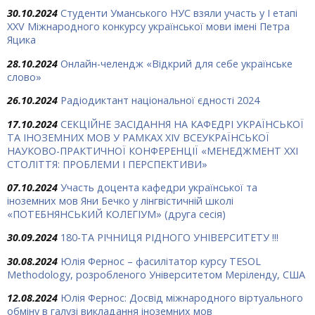
30.10.2024
Студенти Уманського НУС взяли участь у І етапі
ХХV Міжнародного конкурсу української мови імені Петра
Яцика
28.10.2024
Онлайн-челендж «Відкрий для себе українське
слово»
26.10.2024
Радіодиктант національної єдності 2024
17.10.2024
СЕКЦІЙНЕ ЗАСІДАННЯ НА КАФЕДРІ УКРАЇНСЬКОЇ
ТА ІНОЗЕМНИХ МОВ У РАМКАХ ХIV ВСЕУКРАЇНСЬКОЇ
НАУКОВО-ПРАКТИЧНОЇ КОНФЕРЕНЦІЇ «МЕНЕДЖМЕНТ ХХІ
СТОЛІТТЯ: ПРОБЛЕМИ І ПЕРСПЕКТИВИ»
07.10.2024
Участь доцента кафедри української та
іноземних мов Яни Бечко у лінгвістичній школі
«ПОТЕБНЯНСЬКИЙ КОЛЕГІУМ» (друга сесія)
30.09.2024
180-ТА РІЧНИЦЯ РІДНОГО УНІВЕРСИТЕТУ !!!
30.08.2024
Юлія Фернос – фасилітатор курсу TESOL
Methodology, розробленого Університетом Меріленду, США
12.08.2024
Юлія Фернос: Досвід міжнародного віртуального
обміну в галузі викладання іноземних мов