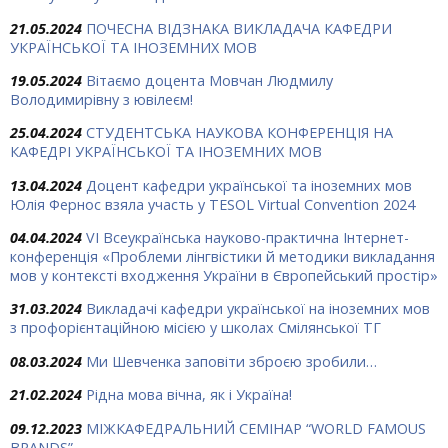
21.05.2024
ПОЧЕСНА ВІДЗНАКА ВИКЛАДАЧА КАФЕДРИ
УКРАЇНСЬКОЇ ТА ІНОЗЕМНИХ МОВ
19.05.2024
Вітаємо доцента Мовчан Людмилу
Володимирівну з ювілеєм!
25.04.2024
СТУДЕНТСЬКА НАУКОВА КОНФЕРЕНЦІЯ НА
КАФЕДРІ УКРАЇНСЬКОЇ ТА ІНОЗЕМНИХ МОВ
13.04.2024
Доцент кафедри української та іноземних мов
Юлія Фернос взяла участь у TESOL Virtual Convention 2024
04.04.2024
VІ Всеукраїнська науково-практична Інтернет-
конференція «Проблеми лінгвістики й методики викладання
мов у контексті входження України в Європейський простір»
31.03.2024
Викладачі кафедри української на іноземних мов
з профорієнтаційною місією у школах Смілянської ТГ
08.03.2024
Ми Шевченка заповіти зброєю зробили…
21.02.2024
Рідна мова вічна, як і Україна!
09.12.2023
МІЖКАФЕДРАЛЬНИЙ СЕМІНАР “WORLD FAMOUS
BRANDS”