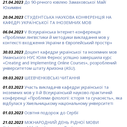
21.04.2023
До 90-річного ювілею Замаховської Майї
Юхимівні
20.04.2023
СТУДЕНТСЬКА НАУКОВА КОНФЕРЕНЦІЯ НА
КАФЕДРІ УКРАЇНСЬКОЇ ТА ІНОЗЕМНИХ МОВ
06.04.2023
V Всеукраїнська Інтернет-конференція
«Проблеми лінгвістики й методики викладання мов у
контексті входження України в Європейський простір»
30.03.2023
Доцент кафедри української та іноземних мов
Уманського НУС Юлія Фернос успішно завершила курс
«Creating and Implementing Online Courses», розроблений
університетом штату Аризона (ASU).
09.03.2023
ШЕЕВЧЕНКІВСЬКІ ЧИТАННЯ
01.03.2023
Участь викладачів кафедри української та
іноземних мов у ІІ-й Всеукраїнській науково-практичній
конференції «Проблеми філології: історія та сучасність», яка
відбулася у Хмельницькому національному університеті
01.03.2023
Освітня подорож до Сербії
21.02.2023
МІЖНАРОДНИЙ ДЕНЬ РІДНОЇ МОВИ