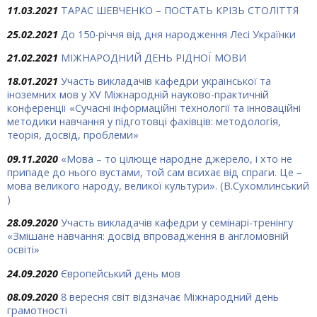
11.03.2021
ТАРАС ШЕВЧЕНКО – ПОСТАТЬ КРІЗЬ СТОЛІТТЯ
25.02.2021
До 150-річчя від дня народження Лесі Українки
21.02.2021
МІЖНАРОДНИЙ ДЕНЬ РІДНОЇ МОВИ
18.01.2021
Участь викладачів кафедри української та
іноземних мов у XV Міжнародній науково-практичній
конференції «Сучасні інформаційні технології та інноваційні
методики навчання у підготовці фахівців: методологія,
теорія, досвід, проблеми»
09.11.2020
«Мова – то цілюще народ­не джерело, і хто не
припаде до нього вустами, той сам всихає від спраги. Це –
мова великого народу, великої культури». (В.Сухомлинський
)
28.09.2020
Участь викладачів кафедри у семінарі-тренінгу
«Змішане навчання: досвід впровадження в англомовній
освіті»
24.09.2020
Європейський день мов
08.09.2020
8 вересня світ відзначає Міжнародний день
грамотності