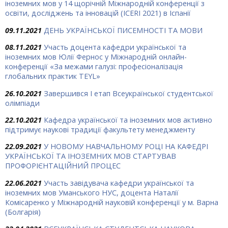
іноземних мов у 14 щорічній Міжнародній конференції з
освіти, досліджень та інновацій (ICERI 2021) в Іспанії
09.11.2021
ДЕНЬ УКРАЇНСЬКОЇ ПИСЕМНОСТІ ТА МОВИ
08.11.2021
Участь доцента кафедри української та
іноземних мов Юлії Фернос у Міжнародній онлайн-
конференції «За межами галузі: професіоналізація
глобальних практик TEYL»
26.10.2021
Завершився І етап Всеукраїнської студентської
олімпіади
22.10.2021
Кафедра української та іноземних мов активно
підтримує наукові традиції факультету менеджменту
22.09.2021
У НОВОМУ НАВЧАЛЬНОМУ РОЦІ НА КАФЕДРІ
УКРАЇНСЬКОЇ ТА ІНОЗЕМНИХ МОВ СТАРТУВАВ
ПРОФОРІЄНТАЦІЙНИЙ ПРОЦЕС
22.06.2021
Участь завідувача кафедри української та
іноземних мов Уманського НУС, доцента Наталії
Комісаренко у Міжнародній науковій конференції у м. Варна
(Болгарія)