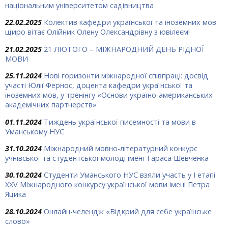
національним університетом садівництва
22.02.2025
Колектив кафедри української та іноземних мов
щиро вітає Олійник Олену Олександрівну з ювілеєм!
21.02.2025
21 ЛЮТОГО – МІЖНАРОДНИЙ ДЕНЬ РІДНОЇ
МОВИ
25.11.2024
Нові горизонти міжнародної співпраці: досвід
участі Юлії Фернос, доцента кафедри української та
іноземних мов, у тренінгу «Основи україно-американських
академічних партнерств»
01.11.2024
Тиждень української писемності та мови в
Уманському НУС
31.10.2024
Міжнародний мовно-літературний конкурс
учнівської та студентської молоді імені Тараса Шевченка
30.10.2024
Студенти Уманського НУС взяли участь у І етапі
ХХV Міжнародного конкурсу української мови імені Петра
Яцика
28.10.2024
Онлайн-челендж «Відкрий для себе українське
слово»