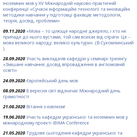
іноземних мов у XV Міжнародній науково-практичній
конференції «Сучасні інформаційні технології та інноваційні
методики навчання у підготовці фахівців: методологія,
теорія, досвід, проблеми»
09.11.2020
«Мова – то цілюще народ­не джерело, і хто не
припаде до нього вустами, той сам всихає від спраги. Це –
мова великого народу, великої культури». (В.Сухомлинський
)
28.09.2020
Участь викладачів кафедри у семінарі-тренінгу
«Змішане навчання: досвід впровадження в англомовній
освіті»
24.09.2020
Європейський день мов
08.09.2020
8 вересня світ відзначає Міжнародний день
грамотності
21.08.2020
Вітання з ювілеєм!
19.06.2020
Участь кафедри української та іноземних мов у
міжнародному проекті IBIMA Conference
21.05.2020
Трудове сьогодення кафедри української та