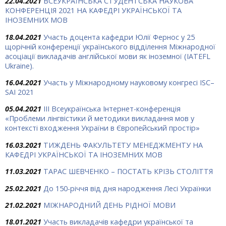
22.04.2021
ВСЕУКРАЇНСЬКА СТУДЕНТСЬКА НАУКОВА
КОНФЕРЕНЦІЯ 2021 НА КАФЕДРІ УКРАЇНСЬКОЇ ТА
ІНОЗЕМНИХ МОВ
18.04.2021
Участь доцента кафедри Юлії Фернос у 25
щорічній конференції українського відділення Міжнародної
асоціації викладачів англійської мови як іноземної (IATEFL
Ukraine).
16.04.2021
Участь у Міжнародному науковому конгресі ISC–
SAI 2021
05.04.2021
IІІ Всеукраїнська Інтернет-конференція
«Проблеми лінгвістики й методики викладання мов у
контексті входження України в Європейський простір»
16.03.2021
ТИЖДЕНЬ ФАКУЛЬТЕТУ МЕНЕДЖМЕНТУ НА
КАФЕДРІ УКРАЇНСЬКОЇ ТА ІНОЗЕМНИХ МОВ
11.03.2021
ТАРАС ШЕВЧЕНКО – ПОСТАТЬ КРІЗЬ СТОЛІТТЯ
25.02.2021
До 150-річчя від дня народження Лесі Українки
21.02.2021
МІЖНАРОДНИЙ ДЕНЬ РІДНОЇ МОВИ
18.01.2021
Участь викладачів кафедри української та