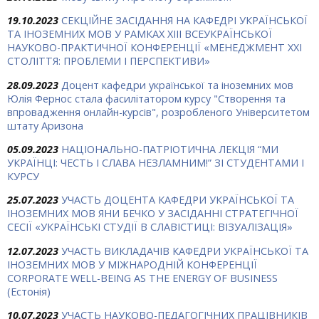
19.10.2023
СЕКЦІЙНЕ ЗАСІДАННЯ НА КАФЕДРІ УКРАЇНСЬКОЇ
ТА ІНОЗЕМНИХ МОВ У РАМКАХ ХIII ВСЕУКРАЇНСЬКОЇ
НАУКОВО-ПРАКТИЧНОЇ КОНФЕРЕНЦІЇ «МЕНЕДЖМЕНТ ХХІ
СТОЛІТТЯ: ПРОБЛЕМИ І ПЕРСПЕКТИВИ»
28.09.2023
Доцент кафедри української та іноземних мов
Юлія Фернос стала фасилітатором курсу "Створення та
впровадження онлайн-курсів", розробленого Університетом
штату Аризона
05.09.2023
НАЦІОНАЛЬНО-ПАТРІОТИЧНА ЛЕКЦІЯ “МИ
УКРАЇНЦІ: ЧЕСТЬ І СЛАВА НЕЗЛАМНИМ!” ЗІ СТУДЕНТАМИ І
КУРСУ
25.07.2023
УЧАСТЬ ДОЦЕНТА КАФЕДРИ УКРАЇНСЬКОЇ ТА
ІНОЗЕМНИХ МОВ ЯНИ БЕЧКО У ЗАСІДАННІ СТРАТЕГІЧНОЇ
СЕСІЇ «УКРАЇНСЬКІ СТУДІЇ В СЛАВІСТИЦІ: ВІЗУАЛІЗАЦІЯ»
12.07.2023
УЧАСТЬ ВИКЛАДАЧІВ КАФЕДРИ УКРАЇНСЬКОЇ ТА
ІНОЗЕМНИХ МОВ У МІЖНАРОДНІЙ КОНФЕРЕНЦІЇ
CORPORATE WELL-BEING AS THE ENERGY OF BUSINESS
(Естонія)
10.07.2023
УЧАСТЬ НАУКОВО-ПЕДАГОГІЧНИХ ПРАЦІВНИКІВ