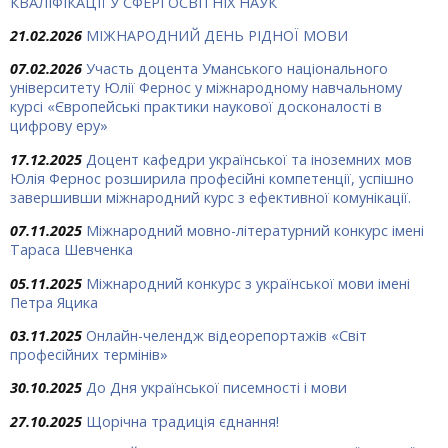
КВАЛІФІКАЦІЇ У СФЕРІ ОСВІТНІХ НАУК
21.02.2026
МІЖНАРОДНИЙ ДЕНЬ РІДНОЇ МОВИ
07.02.2026
Участь доцента Уманського національного
університету Юлії Фернос у міжнародному навчальному
курсі «Європейські практики наукової досконалості в
цифрову еру»
17.12.2025
Доцент кафедри української та іноземних мов
Юлія Фернос розширила професійні компетенції, успішно
завершивши міжнародний курс з ефективної комунікації.
07.11.2025
Міжнародний мовно-літературний конкурс імені
Тараса Шевченка
05.11.2025
Міжнародний конкурс з української мови імені
Петра Яцика
03.11.2025
Онлайн-челендж відеорепортажів «Світ
професійних термінів»
30.10.2025
До Дня української писемності і мови
27.10.2025
Щорічна традиція єднання!