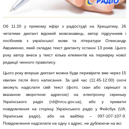
Об 11:20 у прямому ефірі з радіостудії на Хрещатику, 26
читатиме диктант відомий мовознавець, автор підручників і
посібників з української мови та літератури Олександр
Авраменко, який складає текст диктанту останні 13 років. Цього
року автор внесе у текст кілька елементів на перевірку нової
редакції чинного правопису.
Цього року вперше диктант можна буде перевірити вже через 15
хвилин після його написання. За цей час (11:45-12:00) охочі
зможуть надіслати свій текст (фото, скан або скріншот із
вказаною зворотною адресою) на електронну скриньку
Українського радіо (rd@nrcu.gov.ua), або у приватні
повідомлення на сторінці Українського радіо у Фейсбук (UA:
Українське радіо), або на вайбер – 097-107-107-9.
Повідомлення надсилати на одну з адрес, не дублюючи на всі.