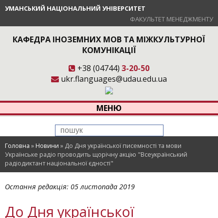
УМАНСЬКИЙ НАЦІОНАЛЬНИЙ УНІВЕРСИТЕТ
ФАКУЛЬТЕТ МЕНЕДЖМЕНТУ
КАФЕДРА ІНОЗЕМНИХ МОВ ТА МІЖКУЛЬТУРНОЇ
КОМУНІКАЦІЇ
+38 (04744)
3-20-50
ukr.flanguages@udau.edu.ua
МЕНЮ
Головна
»
Новини
»
До Дня української писемності та мови
Українське радіо проводить щорічну акцію "Всеукраїнський
радіодиктант національної єдності"
Остання редакція:
05 листопада 2019
До Дня української