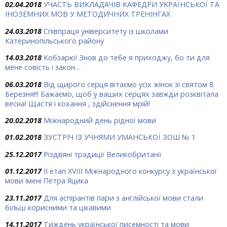
02.04.2018
УЧАСТЬ ВИКЛАДАЧІВ КАФЕДРИ УКРАЇНСЬКОЇ ТА
ІНОЗЕМНИХ МОВ У МЕТОДИЧНИХ ТРЕНІНГАХ
24.03.2018
Співпраця університету із школами
Катеринопільського району
14.03.2018
Кобзарю! Знов до тебе я приходжу, бо ти для
мене совість і закон…
06.03.2018
Від щирого серця вітаємо усіх жінок зі святом 8
Березня!!! Бажаємо, щоб у ваших серцях завжди розквітала
весна! Щастя і кохання , здійснення мрій!
20.02.2018
Міжнародний день рідної мови
01.02.2018
ЗУСТРІЧ ІЗ УЧНЯМИ УМАНСЬКОЇ ЗОШ № 1
25.12.2017
Різдвяні традиції Великобританії
01.12.2017
ІІ етап XVIII Міжнародного конкурсу з української
мови імені Петра Яцика
23.11.2017
Для аспірантів пари з англійської мови стали
більш корисними та цікавими
14.11.2017
Тиждень української писемності та мови