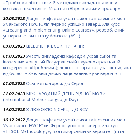
«Проблеми лінгвістики й методики викладання мов у
контексті входження України в Європейський простір»
30.03.2023
Доцент кафедри української та іноземних мов
Уманського НУС Юлія Фернос успішно завершила курс
«Creating and Implementing Online Courses», розроблений
університетом штату Аризона (ASU).
09.03.2023
ШЕЕВЧЕНКІВСЬКІ ЧИТАННЯ
01.03.2023
Участь викладачів кафедри української та
іноземних мов у ІІ-й Всеукраїнській науково-практичній
конференції «Проблеми філології: історія та сучасність», яка
відбулася у Хмельницькому національному університеті
01.03.2023
Освітня подорож до Сербії
21.02.2023
МІЖНАРОДНИЙ ДЕНЬ РІДНОЇ МОВИ
(International Mother Language Day)
14.02.2023
З ЛЮБОВ’Ю У СЕРЦІ ДО ЗСУ
16.12.2022
Доцент кафедри української та іноземних мов
Уманського НУС Юлія Фернос успішно завершила курс
«TESOL Methodology», Балтиморський університет (штат