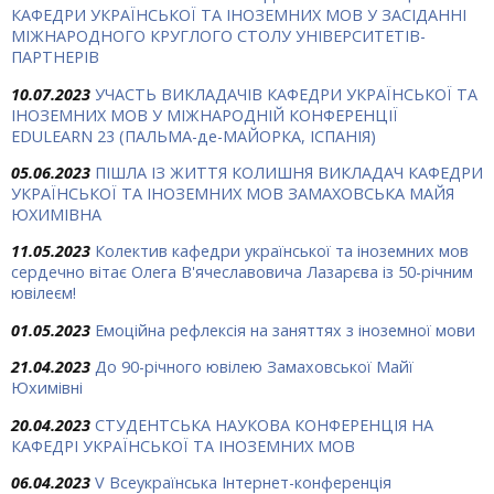
КАФЕДРИ УКРАЇНСЬКОЇ ТА ІНОЗЕМНИХ МОВ У ЗАСІДАННІ
МІЖНАРОДНОГО КРУГЛОГО СТОЛУ УНІВЕРСИТЕТІВ-
ПАРТНЕРІВ
10.07.2023
УЧАСТЬ ВИКЛАДАЧІВ КАФЕДРИ УКРАЇНСЬКОЇ ТА
ІНОЗЕМНИХ МОВ У МІЖНАРОДНІЙ КОНФЕРЕНЦІЇ
EDULEARN 23 (ПАЛЬМА-де-МАЙОРКА, ІСПАНІЯ)
05.06.2023
ПІШЛА ІЗ ЖИТТЯ КОЛИШНЯ ВИКЛАДАЧ КАФЕДРИ
УКРАЇНСЬКОЇ ТА ІНОЗЕМНИХ МОВ ЗАМАХОВСЬКА МАЙЯ
ЮХИМІВНА
11.05.2023
Колектив кафедри української та іноземних мов
сердечно вітає Олега В'ячеславовича Лазарєва із 50-річним
ювілеєм!
01.05.2023
Емоційна рефлексія на заняттях з іноземної мови
21.04.2023
До 90-річного ювілею Замаховської Майї
Юхимівні
20.04.2023
СТУДЕНТСЬКА НАУКОВА КОНФЕРЕНЦІЯ НА
КАФЕДРІ УКРАЇНСЬКОЇ ТА ІНОЗЕМНИХ МОВ
06.04.2023
V Всеукраїнська Інтернет-конференція