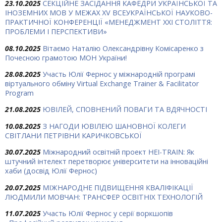
23.10.2025
СЕКЦІЙНЕ ЗАСІДАННЯ КАФЕДРИ УКРАЇНСЬКОЇ ТА
ІНОЗЕМНИХ МОВ У МЕЖАХ ХV ВСЕУКРАЇНСЬКОЇ НАУКОВО-
ПРАКТИЧНОЇ КОНФЕРЕНЦІЇ «МЕНЕДЖМЕНТ XXI СТОЛІТТЯ:
ПРОБЛЕМИ І ПЕРСПЕКТИВИ»
08.10.2025
Вітаємо Наталію Олександрівну Комісаренко з
Почесною грамотою МОН України!
28.08.2025
Участь Юлії Фернос у міжнародній програмі
віртуального обміну Virtual Exchange Trainer & Facilitator
Program
21.08.2025
ЮВІЛЕЙ, СПОВНЕНИЙ ПОВАГИ ТА ВДЯЧНОСТІ
10.08.2025
З НАГОДИ ЮВІЛЕЮ ШАНОВНОЇ КОЛЕГИ
СВІТЛАНИ ПЕТРІВНИ КАРИЧКОВСЬКОЇ
30.07.2025
Міжнародний освітній проект HEI-TRAIN: Як
штучний інтелект перетворює університети на інноваційні
хаби (досвід Юлії Фернос)
20.07.2025
МІЖНАРОДНЕ ПІДВИЩЕННЯ КВАЛІФІКАЦІЇ
ЛЮДМИЛИ МОВЧАН: ТРАНСФЕР ОСВІТНІХ ТЕХНОЛОГІЙ
11.07.2025
Участь Юлії Фернос у серії воркшопів