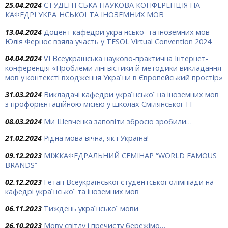
25.04.2024
СТУДЕНТСЬКА НАУКОВА КОНФЕРЕНЦІЯ НА
КАФЕДРІ УКРАЇНСЬКОЇ ТА ІНОЗЕМНИХ МОВ
13.04.2024
Доцент кафедри української та іноземних мов
Юлія Фернос взяла участь у TESOL Virtual Convention 2024
04.04.2024
VІ Всеукраїнська науково-практична Інтернет-
конференція «Проблеми лінгвістики й методики викладання
мов у контексті входження України в Європейський простір»
31.03.2024
Викладачі кафедри української на іноземних мов
з профорієнтаційною місією у школах Смілянської ТГ
08.03.2024
Ми Шевченка заповіти зброєю зробили…
21.02.2024
Рідна мова вічна, як і Україна!
09.12.2023
МІЖКАФЕДРАЛЬНИЙ СЕМІНАР “WORLD FAMOUS
BRANDS”
02.12.2023
І етап Всеукраїнської студентської олімпіади на
кафедрі української та іноземних мов
06.11.2023
Тиждень української мови
26.10.2023
Мову світлу і пречисту бережімо…