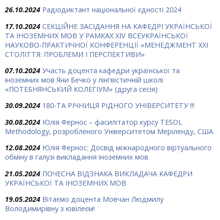
26.10.2024
Радіодиктант національної єдності 2024
17.10.2024
СЕКЦІЙНЕ ЗАСІДАННЯ НА КАФЕДРІ УКРАЇНСЬКОЇ
ТА ІНОЗЕМНИХ МОВ У РАМКАХ ХIV ВСЕУКРАЇНСЬКОЇ
НАУКОВО-ПРАКТИЧНОЇ КОНФЕРЕНЦІЇ «МЕНЕДЖМЕНТ ХХІ
СТОЛІТТЯ: ПРОБЛЕМИ І ПЕРСПЕКТИВИ»
07.10.2024
Участь доцента кафедри української та
іноземних мов Яни Бечко у лінгвістичній школі
«ПОТЕБНЯНСЬКИЙ КОЛЕГІУМ» (друга сесія)
30.09.2024
180-ТА РІЧНИЦЯ РІДНОГО УНІВЕРСИТЕТУ !!!
30.08.2024
Юлія Фернос – фасилітатор курсу TESOL
Methodology, розробленого Університетом Меріленду, США
12.08.2024
Юлія Фернос: Досвід міжнародного віртуального
обміну в галузі викладання іноземних мов
21.05.2024
ПОЧЕСНА ВІДЗНАКА ВИКЛАДАЧА КАФЕДРИ
УКРАЇНСЬКОЇ ТА ІНОЗЕМНИХ МОВ
19.05.2024
Вітаємо доцента Мовчан Людмилу
Володимирівну з ювілеєм!