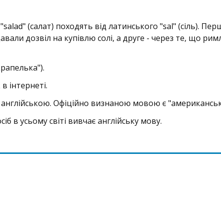
і "salad" (салат) походять від латинського "sal" (сіль). Пе
али дозвіл на купівлю солі, а друге - через те, що рим
крапелька").
в інтернеті.
и англійською. Офіційно визнаною мовою є "американськ
сіб в усьому світі вивчає англійську мову.