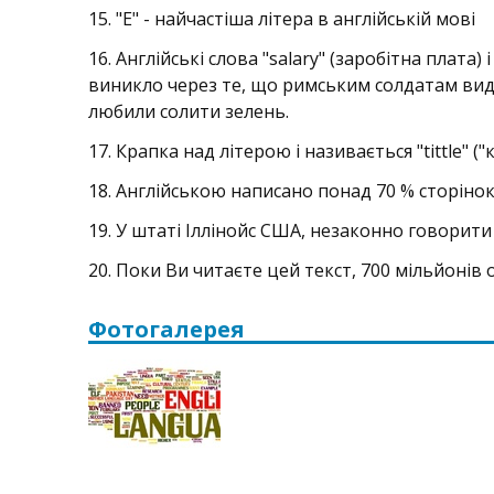
15. "E" - найчастіша літера в англійській мові
16. Англійські слова "salary" (заробітна плата) 
виникло через те, що римським солдатам видав
любили солити зелень.
17. Крапка над літерою i називається "tittle" ("
18. Англійською написано понад 70 % сторінок 
19. У штаті Іллінойс США, незаконно говорит
20. Поки Ви читаєте цей текст, 700 мільйонів о
Фотогалерея