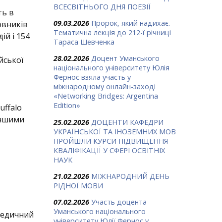
ВСЕСВІТНЬОГО ДНЯ ПОЕЗІЇ
ть в
09.03.2026
Пророк, який надихає.
овників
Тематична лекція до 212-ї річниці
ій і 154
Тараса Шевченка
28.02.2026
Доцент Уманського
йської
національного університету Юлія
Фернос взяла участь у
міжнародному онлайн-заході
«Networking Bridges: Argentina
Edition»
uffalo
 іншими
25.02.2026
ДОЦЕНТИ КАФЕДРИ
УКРАЇНСЬКОЇ ТА ІНОЗЕМНИХ МОВ
ПРОЙШЛИ КУРСИ ПІДВИЩЕННЯ
КВАЛІФІКАЦІЇ У СФЕРІ ОСВІТНІХ
НАУК
21.02.2026
МІЖНАРОДНИЙ ДЕНЬ
РІДНОЇ МОВИ
07.02.2026
Участь доцента
Уманського національного
 медичний
університету Юлії Фернос у