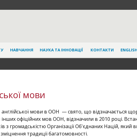
ТУ
НАВЧАННЯ
НАУКА ТА ІННОВАЦІЇ
КОНТАКТИ
ENGLISH
ської мови
 англійської мови в ООН — свято, що відзначається щор
ні інших офіційних мов ООН, відзначили в 2010 році. Вст
ків з громадськістю Організації Об'єднаних Націй, який 
 зміцнення традиції багатомовності.