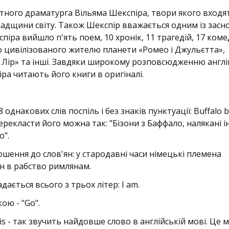
атного драматурга Вільяма Шекспіра, твори якого входя
спадщини світу. Також Шекспір вважається одним із засн
піра вийшло п'ять поем, 10 хронік, 11 трагедій, 17 комед
го цивілізованого жителю планети «Ромео і Джульєтта»,
 Лір» та інші. Завдяки широкому розповсюдженню англі
ра читають його книги в оригіналі.
8 однакових слів поспіль і без знаків пунктуації: Buffalo b
o. Перекласти його можна так: "Бізони з Баффало, налякані
о".
дношення до слов'ян: у стародавні часи німецькі племена
н в рабство римлянам.
дається всього з трьох літер: I am.
ою - "Go".
sis - так звучить найдовше слово в англійській мові. Це