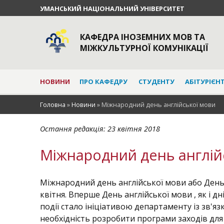
УМАНСЬКИЙ НАЦІОНАЛЬНИЙ УНІВЕРСИТЕТ
КАФЕДРА ІНОЗЕМНИХ МОВ ТА
МІЖКУЛЬТУРНОЇ КОМУНІКАЦІЇ
НОВИНИ
ПРО КАФЕДРУ
СТУДЕНТУ
АБІТУРІЄН
Головна
»
Новини
»
Міжнародний день англійської мови
Остання редакція:
23 квітня 2018
Міжнародний день англій
Міжнародний день англійської мови або День
квітня. Вперше День англійської мови , як і д
події стало ініціативою департаменту із зв'яз
необхідність розробити програми заходів для