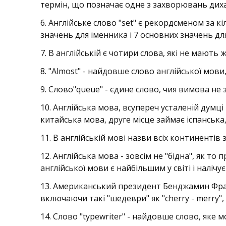
термін, що позначає одне з захворювань диха
6. Англійське слово "set" є рекордсменом за к
значень для іменника і 7 основних значень д
7. В англійській є чотири слова, які не мають ж
8. "Almost" - найдовше слово англійської мови
9. Слово"queue" - єдине слово, чия вимова не 
10. Англійська мова, всупереч усталеній думц
китайська мова, друге місце займає іспанська
11. В англійській мові назви всіх континентів 
12. Англійська мова - зовсім не "бідна", як т
англійської мови є найбільшим у світі і налічує
13. Американський президент Бенджамин Франкл
включаючи такі "шедеври" як "cherry - merry", "
14. Слово "typewriter" - найдовше слово, яке 