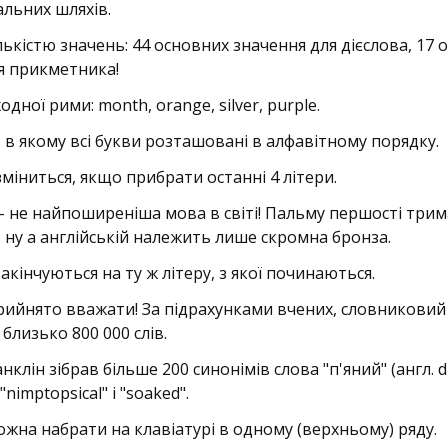
льних шляхів.
ількістю значень: 44 основних значення для дієслова, 17
ля прикметника!
одної рими: month, orange, silver, purple.
, в якому всі букви розташовані в алфавітному порядку.
зміниться, якщо прибрати останні 4 літери.
і - не найпоширеніша мова в світі! Пальму першості трим
, ну а англійській належить лише скромна бронза.
закінчуються на ту ж літеру, з якої починаються.
о прийнято вважати! За підрахунками вчених, словниковий
 близько 800 000 слів.
ін зібрав більше 200 синонімів слова "п'яний" (англ. d
nimptopsical" і "soaked".
можна набрати на клавіатурі в одному (верхньому) ряду.