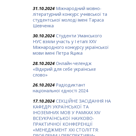
31.10.2024
Міжнародний мовно-
літературний конкурс учнівської та
студентської молоді імені Тараса
Шевченка
30.10.2024
Студенти Уманського
НУС взяли участь у І етапі ХХV
Міжнародного конкурсу української
мови імені Петра Яцика
28.10.2024
Онлайн-челендж
«Відкрий для себе українське
слово»
26.10.2024
Радіодиктант
національної єдності 2024
17.10.2024
СЕКЦІЙНЕ ЗАСІДАННЯ НА
КАФЕДРІ УКРАЇНСЬКОЇ ТА
ІНОЗЕМНИХ МОВ У РАМКАХ ХIV
ВСЕУКРАЇНСЬКОЇ НАУКОВО-
ПРАКТИЧНОЇ КОНФЕРЕНЦІЇ
«МЕНЕДЖМЕНТ ХХІ СТОЛІТТЯ:
ПРОБЛЕМИ І ПЕРСПЕКТИВИ»