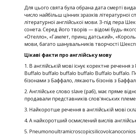
Для цього свята була обрана дата смерті вид
число найбільш цінних зразків літературної 
літературної англійської мови. З-під пера Шекс
сонета. Серед його творів — відомі будь-яко
«Отелло», «Гамлет, принц датський», «Король
мови, багато шанувальників творчості Шекспі
Цікаві факти про англійську мову
1. В англійській мові існує коректне речення з 
Buffalo buffalo buffalo buffalo Buffalo buffal
бізонами з Баффало, лякають бізонів з Баффал
2. Англійське слово slave (раб), має пряме ві
продавали представників слов'янських племе
3. Найкоротше речення в англійській мові скла
4. А найкоротший осмислений вислів англійськ
5. Pneumonoultramicroscopicsilicovolcanoconio