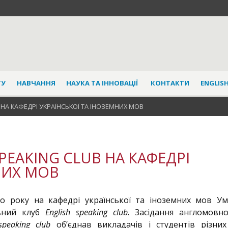
ТУ
НАВЧАННЯ
НАУКА ТА ІННОВАЦІЇ
КОНТАКТИ
ENGLISH
 НА КАФЕДРІ УКРАЇНСЬКОЇ ТА ІНОЗЕМНИХ МОВ
PEAKING CLUB НА КАФЕДРІ
НИХ МОВ
го року на кафедрі української та іноземних мов Ум
овний клуб
English speaking club
. Засідання англомовн
speaking club
об’єднав викладачів і студентів різних