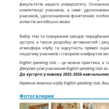
факультетів нашого університету. Основно
компетенції учасників, а саме: удосконале
учасників, удосконалення фонетичних особл
аспектів англійської мови.
Вибір тем та планування заходів передбачали
зустрічі, а також розробку активностей і ре
атмосфера клубу та відсутність прямої оці
ініціативу учасників і створили комфортне м
English speaking club
– це мовна практика, а т
Дякуємо усім учасникам
English speaking club
за 
До зустрічі у новому 2025-2026 навчальному
Керівник мовного клубу English speaking club, до
Фотогалерея