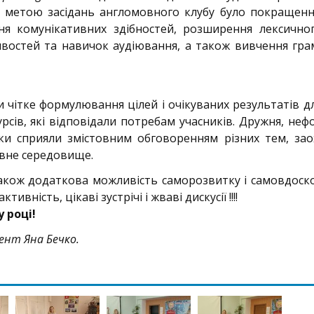
ю метою засідань англомовного клубу було покращенн
ння комунікативних здібностей, розширення лексично
ивостей та навичок аудіювання, а також вивчення гр
 чітке формулювання цілей і очікуваних результатів д
сурсів, які відповідали потребам учасників. Дружня, не
нки сприяли змістовним обговоренням різних тем, за
овне середовище.
акож додаткова можливість саморозвитку і самовдоск
активність, цікаві зустрічі і жваві дискусії !!!!
 році!
цент Яна Бечко.