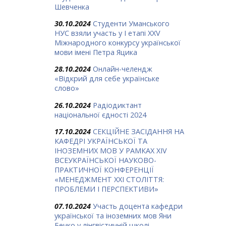
Шевченка
30.10.2024
Студенти Уманського
НУС взяли участь у І етапі ХХV
Міжнародного конкурсу української
мови імені Петра Яцика
28.10.2024
Онлайн-челендж
«Відкрий для себе українське
слово»
26.10.2024
Радіодиктант
національної єдності 2024
17.10.2024
СЕКЦІЙНЕ ЗАСІДАННЯ НА
КАФЕДРІ УКРАЇНСЬКОЇ ТА
ІНОЗЕМНИХ МОВ У РАМКАХ ХIV
ВСЕУКРАЇНСЬКОЇ НАУКОВО-
ПРАКТИЧНОЇ КОНФЕРЕНЦІЇ
«МЕНЕДЖМЕНТ ХХІ СТОЛІТТЯ:
ПРОБЛЕМИ І ПЕРСПЕКТИВИ»
07.10.2024
Участь доцента кафедри
української та іноземних мов Яни
Бечко у лінгвістичній школі