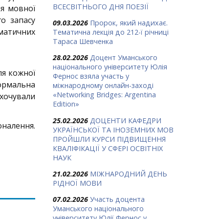
ВСЕСВІТНЬОГО ДНЯ ПОЕЗІЇ
я мовної
го запасу
09.03.2026
Пророк, який надихає.
аматичних
Тематична лекція до 212-ї річниці
Тараса Шевченка
28.02.2026
Доцент Уманського
національного університету Юлія
ля кожної
Фернос взяла участь у
формальна
міжнародному онлайн-заході
«Networking Bridges: Argentina
охочували
Edition»
25.02.2026
ДОЦЕНТИ КАФЕДРИ
оналення.
УКРАЇНСЬКОЇ ТА ІНОЗЕМНИХ МОВ
ПРОЙШЛИ КУРСИ ПІДВИЩЕННЯ
КВАЛІФІКАЦІЇ У СФЕРІ ОСВІТНІХ
НАУК
21.02.2026
МІЖНАРОДНИЙ ДЕНЬ
РІДНОЇ МОВИ
07.02.2026
Участь доцента
Уманського національного
університету Юлії Фернос у