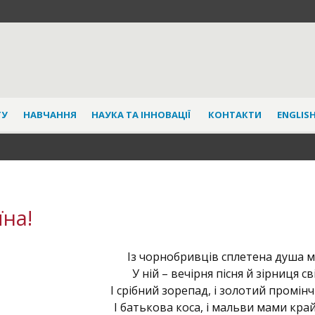
ТУ
НАВЧАННЯ
НАУКА ТА ІННОВАЦІЇ
КОНТАКТИ
ENGLISH
їна!
Із чорнобривців сплетена душа м
У ній – вечірня пісня й зірниця с
І срібний зорепад, і золотий промінч
І батькова коса, і мальви мами край