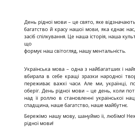
День рідної мови – це свято, яке відзначают
багатство й красу нашої мови, яка єднає на
засіб спілкування. Це наша історія, наша кул
що
формує наш світогляд, нашу ментальність.
Українська мова – одна з найбагатших і най
вбирала в себе кращі зразки народної твор
переживає важкі часи. Але ми, українці,
оберіг. День рідної мови – це день, коли п
над її роллю в становленні української н
спадщина, наше багатство, наше майбутнє.
Бережімо нашу мову, шануймо її, любімо! Нех
рідної мови!