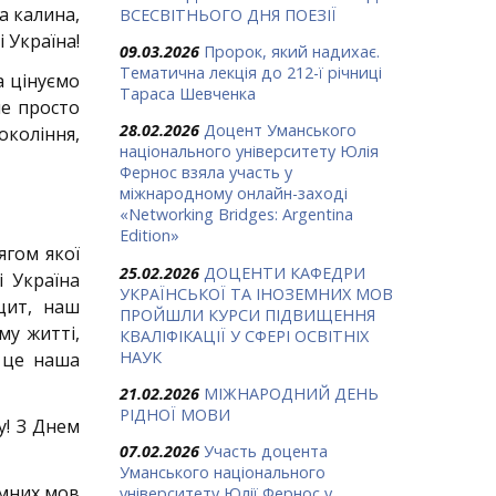
на калина,
ВСЕСВІТНЬОГО ДНЯ ПОЕЗІЇ
і Україна!
09.03.2026
Пророк, який надихає.
Тематична лекція до 212-ї річниці
а цінуємо
Тараса Шевченка
не просто
28.02.2026
Доцент Уманського
окоління,
національного університету Юлія
Фернос взяла участь у
міжнародному онлайн-заході
«Networking Bridges: Argentina
Edition»
ягом якої
25.02.2026
ДОЦЕНТИ КАФЕДРИ
і Україна
УКРАЇНСЬКОЇ ТА ІНОЗЕМНИХ МОВ
щит, наш
ПРОЙШЛИ КУРСИ ПІДВИЩЕННЯ
му житті,
КВАЛІФІКАЦІЇ У СФЕРІ ОСВІТНІХ
НАУК
 це наша
21.02.2026
МІЖНАРОДНИЙ ДЕНЬ
РІДНОЇ МОВИ
у! З Днем
07.02.2026
Участь доцента
Уманського національного
емних мов
університету Юлії Фернос у