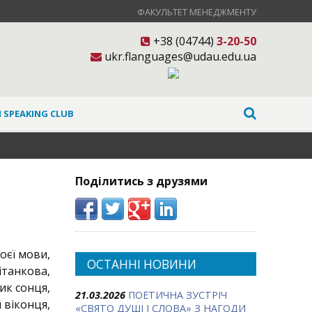
ФАКУЛЬТЕТ МЕНЕДЖМЕНТУ
+38 (04744)
3-20-50
ukr.flanguages@udau.edu.ua
 SPEAKING CLUB
Поділитись з друзями
оєї мови,
ОСТАННІ НОВИНИ
вітанкова,
ик сонця,
21.03.2026
ПОЕТИЧНА ЗУСТРІЧ
 віконця,
«СВЯТО ДУШІ І СЛОВА» З НАГОДИ