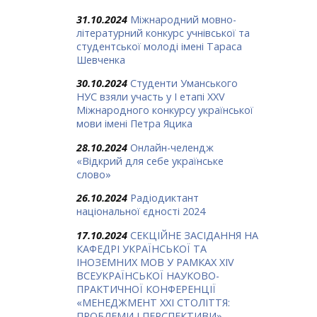
31.10.2024
Міжнародний мовно-
літературний конкурс учнівської та
студентської молоді імені Тараса
Шевченка
30.10.2024
Студенти Уманського
НУС взяли участь у І етапі ХХV
Міжнародного конкурсу української
мови імені Петра Яцика
28.10.2024
Онлайн-челендж
«Відкрий для себе українське
слово»
26.10.2024
Радіодиктант
національної єдності 2024
17.10.2024
СЕКЦІЙНЕ ЗАСІДАННЯ НА
КАФЕДРІ УКРАЇНСЬКОЇ ТА
ІНОЗЕМНИХ МОВ У РАМКАХ ХIV
ВСЕУКРАЇНСЬКОЇ НАУКОВО-
ПРАКТИЧНОЇ КОНФЕРЕНЦІЇ
«МЕНЕДЖМЕНТ ХХІ СТОЛІТТЯ:
ПРОБЛЕМИ І ПЕРСПЕКТИВИ»