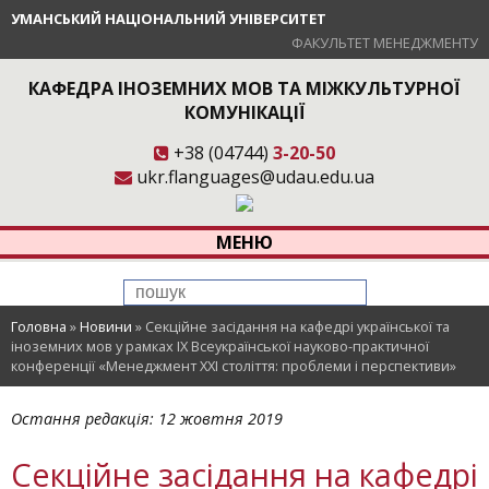
УМАНСЬКИЙ НАЦІОНАЛЬНИЙ УНІВЕРСИТЕТ
ФАКУЛЬТЕТ МЕНЕДЖМЕНТУ
КАФЕДРА ІНОЗЕМНИХ МОВ ТА МІЖКУЛЬТУРНОЇ
КОМУНІКАЦІЇ
+38 (04744)
3-20-50
ukr.flanguages@udau.edu.ua
МЕНЮ
Головна
»
Новини
»
Секційне засідання на кафедрі української та
іноземних мов у рамках ІХ Всеукраїнської науково-практичної
конференції «Менеджмент ХХІ століття: проблеми і перспективи»
Остання редакція:
12 жовтня 2019
Секційне засідання на кафедрі