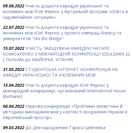
09.08.2022
Участь доцента кафедри української та
іноземних мов Юлії Фернос у віртуальній програмі «Освіта в
надзвичайних ситуаціях»
22.07.2022
Участь доцента кафедри української та
іноземних мов Юлії Фернос у проекті співпраці бізнесу та
університетів "Uni-Biz Bridge"
15.07.2022
УЧАСТЬ ЗАВІДУВАЧА КАФЕДРИ НАТАЛІЇ
КОМІСАРЕНКО У МІЖНАРОДНІЙ КОНФЕРЕНЦІЇ EDULEARN 22
( ПАЛЬМА-де-МАЙОРКА, ІСПАНІЯ)
31.05.2022
СТУДЕНТСЬКА ІНТЕРНЕТ-КОНФЕРЕНЦІЯ НА
КАФЕДРІ УКРАЇНСЬКОЇ ТА ІНОЗЕМНИХ МОВ
15.04.2022
Участь доцента кафедри Юлії Фернос у
міжнародній конференції, організованій International House
Bucharest
06.04.2022
Наукова конференція «Проблеми лінгвістики й
методики викладання мов у контексті входження України в
Європейський простір»
09.03.2022
До Дня народження Тараса Шевченка