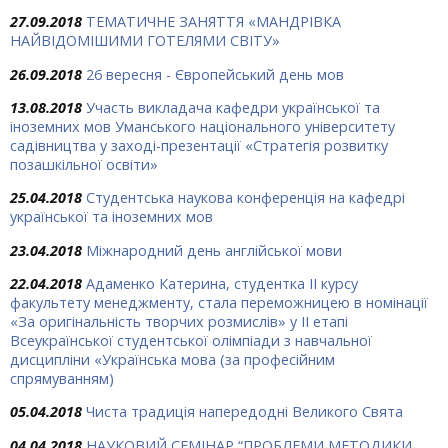
27.09.2018
ТЕМАТИЧНЕ ЗАНЯТТЯ «МАНДРІВКА
НАЙВІДОМІШИМИ ГОТЕЛЯМИ СВІТУ»
26.09.2018
26 вересня - Європейський день мов
13.08.2018
Участь викладача кафедри української та
іноземних мов Уманського національного університету
садівництва у заході-презентації «Стратегія розвитку
позашкільної освіти»
25.04.2018
Студентська наукова конференція на кафедрі
української та іноземних мов
23.04.2018
Міжнародний день англійської мови
22.04.2018
Адаменко Катерина, студентка ІІ курсу
факультету менеджменту, стала переможницею в номінації
«За оригінальність творчих розмислів» у ІІ етапі
Всеукраїнської студентської олімпіади з навчальної
дисципліни «Українська мова (за професійним
спрямуванням)
05.04.2018
Чиста традиція напередодні Великого Свята
04.04.2018
НАУКОВИЙ СЕМІНАР “ПРОБЛЕМИ МЕТОДИКИ