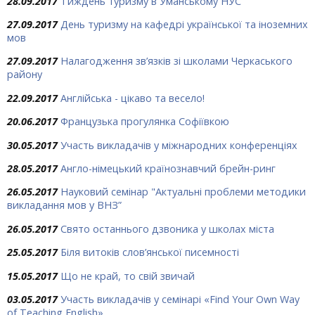
28.09.2017
Тиждень туризму в Уманському НУС
27.09.2017
День туризму на кафедрі української та іноземних
мов
27.09.2017
Налагодження зв’язків зі школами Черкаського
району
22.09.2017
Англійська - цікаво та весело!
20.06.2017
Французька прогулянка Софіївкою
30.05.2017
Участь викладачів у міжнародних конференціях
28.05.2017
Англо-німецький країнознавчий брейн-ринг
26.05.2017
Науковий семінар "Актуальні проблеми методики
викладання мов у ВНЗ”
26.05.2017
Свято останнього дзвоника у школах міста
25.05.2017
Біля витоків слов’янської писемності
15.05.2017
Що не край, то свій звичай
03.05.2017
Участь викладачів у семінарі «Find Your Own Way
of Teaching English»