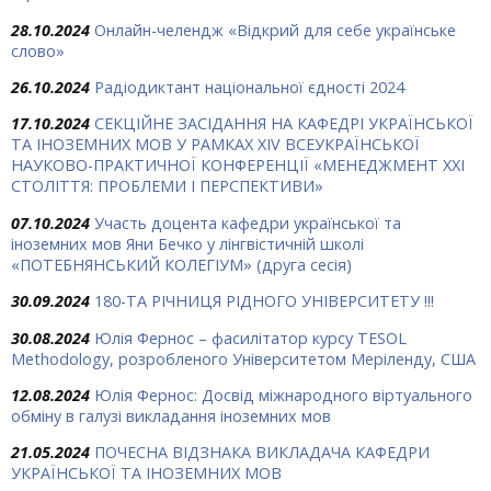
28.10.2024
Онлайн-челендж «Відкрий для себе українське
слово»
26.10.2024
Радіодиктант національної єдності 2024
17.10.2024
СЕКЦІЙНЕ ЗАСІДАННЯ НА КАФЕДРІ УКРАЇНСЬКОЇ
ТА ІНОЗЕМНИХ МОВ У РАМКАХ ХIV ВСЕУКРАЇНСЬКОЇ
НАУКОВО-ПРАКТИЧНОЇ КОНФЕРЕНЦІЇ «МЕНЕДЖМЕНТ ХХІ
СТОЛІТТЯ: ПРОБЛЕМИ І ПЕРСПЕКТИВИ»
07.10.2024
Участь доцента кафедри української та
іноземних мов Яни Бечко у лінгвістичній школі
«ПОТЕБНЯНСЬКИЙ КОЛЕГІУМ» (друга сесія)
30.09.2024
180-ТА РІЧНИЦЯ РІДНОГО УНІВЕРСИТЕТУ !!!
30.08.2024
Юлія Фернос – фасилітатор курсу TESOL
Methodology, розробленого Університетом Меріленду, США
12.08.2024
Юлія Фернос: Досвід міжнародного віртуального
обміну в галузі викладання іноземних мов
21.05.2024
ПОЧЕСНА ВІДЗНАКА ВИКЛАДАЧА КАФЕДРИ
УКРАЇНСЬКОЇ ТА ІНОЗЕМНИХ МОВ