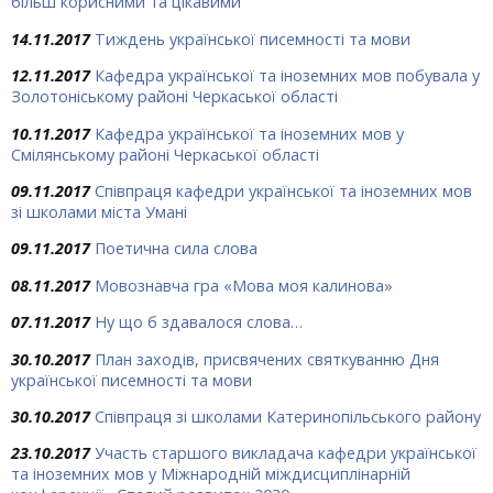
більш корисними та цікавими
14.11.2017
Тиждень української писемності та мови
12.11.2017
Кафедра української та іноземних мов побувала у
Золотоніському районі Черкаської області
10.11.2017
Кафедра української та іноземних мов у
Смілянському районі Черкаської області
09.11.2017
Співпраця кафедри української та іноземних мов
зі школами міста Умані
09.11.2017
Поетична сила слова
08.11.2017
Мовознавча гра «Мова моя калинова»
07.11.2017
Ну що б здавалося слова…
30.10.2017
План заходів, присвячених святкуванню Дня
української писемності та мови
30.10.2017
Співпраця зі школами Катеринопільського району
23.10.2017
Участь старшого викладача кафедри української
та іноземних мов у Міжнародній міждисциплінарній