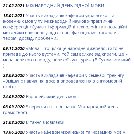
21.02.2021
МІЖНАРОДНИЙ ДЕНЬ РІДНОЇ МОВИ
18.01.2021
Участь викладачів кафедри української та
іноземних мов у XV Міжнародній науково-практичній
конференції «Сучасні інформаційні технології та інноваційні
методики навчання у підготовці фахівців: методологія,
теорія, досвід, проблеми»
09.11.2020
«Мова – то цілюще народ­не джерело, і хто не
припаде до нього вустами, той сам всихає від спраги. Це –
мова великого народу, великої культури». (В.Сухомлинський
)
28.09.2020
Участь викладачів кафедри у семінарі-тренінгу
«Змішане навчання: досвід впровадження в англомовній
освіті»
24.09.2020
Європейський день мов
08.09.2020
8 вересня світ відзначає Міжнародний день
грамотності
21.08.2020
Вітання з ювілеєм!
19.06.2020
Участь кафедри української та іноземних мов у