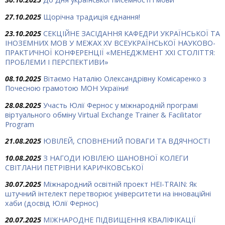
27.10.2025
Щорічна традиція єднання!
23.10.2025
СЕКЦІЙНЕ ЗАСІДАННЯ КАФЕДРИ УКРАЇНСЬКОЇ ТА
ІНОЗЕМНИХ МОВ У МЕЖАХ ХV ВСЕУКРАЇНСЬКОЇ НАУКОВО-
ПРАКТИЧНОЇ КОНФЕРЕНЦІЇ «МЕНЕДЖМЕНТ XXI СТОЛІТТЯ:
ПРОБЛЕМИ І ПЕРСПЕКТИВИ»
08.10.2025
Вітаємо Наталію Олександрівну Комісаренко з
Почесною грамотою МОН України!
28.08.2025
Участь Юлії Фернос у міжнародній програмі
віртуального обміну Virtual Exchange Trainer & Facilitator
Program
21.08.2025
ЮВІЛЕЙ, СПОВНЕНИЙ ПОВАГИ ТА ВДЯЧНОСТІ
10.08.2025
З НАГОДИ ЮВІЛЕЮ ШАНОВНОЇ КОЛЕГИ
СВІТЛАНИ ПЕТРІВНИ КАРИЧКОВСЬКОЇ
30.07.2025
Міжнародний освітній проект HEI-TRAIN: Як
штучний інтелект перетворює університети на інноваційні
хаби (досвід Юлії Фернос)
20.07.2025
МІЖНАРОДНЕ ПІДВИЩЕННЯ КВАЛІФІКАЦІЇ