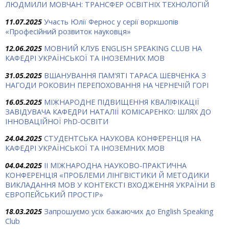
ЛЮДМИЛИ МОВЧАН: ТРАНСФЕР ОСВІТНІХ ТЕХНОЛОГІЙ
11.07.2025
Участь Юлії Фернос у серії воркшопів
«Професійний розвиток науковця»
12.06.2025
МОВНИЙ КЛУБ ENGLISH SPEAKING CLUB НА
КАФЕДРІ УКРАЇНСЬКОЇ ТА ІНОЗЕМНИХ МОВ
31.05.2025
ВШАНУВАННЯ ПАМ'ЯТІ ТАРАСА ШЕВЧЕНКА З
НАГОДИ РОКОВИН ПЕРЕПОХОВАННЯ НА ЧЕРНЕЧІЙ ГОРІ
16.05.2025
МІЖНАРОДНЕ ПІДВИЩЕННЯ КВАЛІФІКАЦІЇ
ЗАВІДУВАЧА КАФЕДРИ НАТАЛІЇ КОМІСАРЕНКО: ШЛЯХ ДО
ІННОВАЦІЙНОЇ PhD-ОСВІТИ
24.04.2025
СТУДЕНТСЬКА НАУКОВА КОНФЕРЕНЦІЯ НА
КАФЕДРІ УКРАЇНСЬКОЇ ТА ІНОЗЕМНИХ МОВ
04.04.2025
ІІ МІЖНАРОДНА НАУКОВО-ПРАКТИЧНА
КОНФЕРЕНЦІЯ «ПРОБЛЕМИ ЛІНГВІСТИКИ Й МЕТОДИКИ
ВИКЛАДАННЯ МОВ У КОНТЕКСТІ ВХОДЖЕННЯ УКРАЇНИ В
ЄВРОПЕЙСЬКИЙ ПРОСТІР»
18.03.2025
Запрошуємо усіх бажаючих до English Speaking
Club