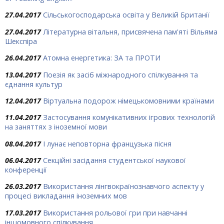
27.04.2017
Сільськогосподарська освіта у Великій Британії
27.04.2017
Літературна вітальня, присвячена пам'яті Вільяма
Шекспіра
26.04.2017
Атомна енергетика: ЗА та ПРОТИ
13.04.2017
Поезія як засіб міжнародного спілкування та
єднання культур
12.04.2017
Віртуальна подорож німецькомовними країнами
11.04.2017
Застосування комунікативних ігрових технологій
на заняттях з іноземної мови
08.04.2017
І лунає неповторна французька пісня
06.04.2017
Секційні засідання студентської наукової
конференції
26.03.2017
Використання лінгвокраїнознавчого аспекту у
процесі викладання іноземних мов
17.03.2017
Використання рольової гри при навчанні
іншомовного спілкування