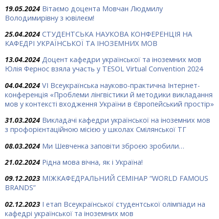
19.05.2024
Вітаємо доцента Мовчан Людмилу
Володимирівну з ювілеєм!
25.04.2024
СТУДЕНТСЬКА НАУКОВА КОНФЕРЕНЦІЯ НА
КАФЕДРІ УКРАЇНСЬКОЇ ТА ІНОЗЕМНИХ МОВ
13.04.2024
Доцент кафедри української та іноземних мов
Юлія Фернос взяла участь у TESOL Virtual Convention 2024
04.04.2024
VІ Всеукраїнська науково-практична Інтернет-
конференція «Проблеми лінгвістики й методики викладання
мов у контексті входження України в Європейський простір»
31.03.2024
Викладачі кафедри української на іноземних мов
з профорієнтаційною місією у школах Смілянської ТГ
08.03.2024
Ми Шевченка заповіти зброєю зробили…
21.02.2024
Рідна мова вічна, як і Україна!
09.12.2023
МІЖКАФЕДРАЛЬНИЙ СЕМІНАР “WORLD FAMOUS
BRANDS”
02.12.2023
І етап Всеукраїнської студентської олімпіади на
кафедрі української та іноземних мов