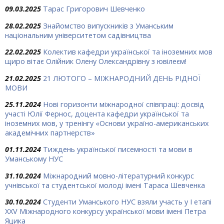
09.03.2025
Тарас Григорович Шевченко
28.02.2025
Знайомство випускників з Уманським
національним університетом садівництва
22.02.2025
Колектив кафедри української та іноземних мов
щиро вітає Олійник Олену Олександрівну з ювілеєм!
21.02.2025
21 ЛЮТОГО – МІЖНАРОДНИЙ ДЕНЬ РІДНОЇ
МОВИ
25.11.2024
Нові горизонти міжнародної співпраці: досвід
участі Юлії Фернос, доцента кафедри української та
іноземних мов, у тренінгу «Основи україно-американських
академічних партнерств»
01.11.2024
Тиждень української писемності та мови в
Уманському НУС
31.10.2024
Міжнародний мовно-літературний конкурс
учнівської та студентської молоді імені Тараса Шевченка
30.10.2024
Студенти Уманського НУС взяли участь у І етапі
ХХV Міжнародного конкурсу української мови імені Петра
Яцика