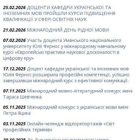
25.02.2026
ДОЦЕНТИ КАФЕДРИ УКРАЇНСЬКОЇ ТА
ІНОЗЕМНИХ МОВ ПРОЙШЛИ КУРСИ ПІДВИЩЕННЯ
КВАЛІФІКАЦІЇ У СФЕРІ ОСВІТНІХ НАУК
21.02.2026
МІЖНАРОДНИЙ ДЕНЬ РІДНОЇ МОВИ
07.02.2026
Участь доцента Уманського національного
університету Юлії Фернос у міжнародному навчальному
курсі «Європейські практики наукової досконалості в
цифрову еру»
17.12.2025
Доцент кафедри української та іноземних мов
Юлія Фернос розширила професійні компетенції, успішно
завершивши міжнародний курс з ефективної комунікації.
07.11.2025
Міжнародний мовно-літературний конкурс імені
Тараса Шевченка
05.11.2025
Міжнародний конкурс з української мови імені
Петра Яцика
03.11.2025
Онлайн-челендж відеорепортажів «Світ
професійних термінів»
30.10.2025
До Дня української писемності і мови