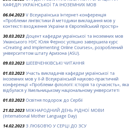
КАФЕДРІ УКРАЇНСЬКОЇ ТА ІНОЗЕМНИХ МОВ
06.04.2023
V Всеукраїнська Інтернет-конференція
«Проблеми лінгвістики й методики викладання мов у
контексті входження України в Європейський простір»
30.03.2023
Доцент кафедри української та іноземних мов
Уманського НУС Юлія Фернос успішно завершила курс
«Creating and Implementing Online Courses», розроблений
університетом штату Аризона (ASU).
09.03.2023
ШЕЕВЧЕНКІВСЬКІ ЧИТАННЯ
01.03.2023
Участь викладачів кафедри української та
іноземних мов у ІІ-й Всеукраїнській науково-практичній
конференції «Проблеми філології: історія та сучасність», яка
відбулася у Хмельницькому національному університеті
01.03.2023
Освітня подорож до Сербії
21.02.2023
МІЖНАРОДНИЙ ДЕНЬ РІДНОЇ МОВИ
(International Mother Language Day)
14.02.2023
З ЛЮБОВ’Ю У СЕРЦІ ДО ЗСУ