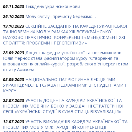
06.11.2023
Тиждень української мови
26.10.2023
Мову світлу і пречисту бережімо…
19.10.2023
СЕКЦІЙНЕ ЗАСІДАННЯ НА КАФЕДРІ УКРАЇНСЬКОЇ
ТА ІНОЗЕМНИХ МОВ У РАМКАХ ХIII ВСЕУКРАЇНСЬКОЇ
НАУКОВО-ПРАКТИЧНОЇ КОНФЕРЕНЦІЇ «МЕНЕДЖМЕНТ ХХІ
СТОЛІТТЯ: ПРОБЛЕМИ І ПЕРСПЕКТИВИ»
28.09.2023
Доцент кафедри української та іноземних мов
Юлія Фернос стала фасилітатором курсу "Створення та
впровадження онлайн-курсів", розробленого Університетом
штату Аризона
05.09.2023
НАЦІОНАЛЬНО-ПАТРІОТИЧНА ЛЕКЦІЯ “МИ
УКРАЇНЦІ: ЧЕСТЬ І СЛАВА НЕЗЛАМНИМ!” ЗІ СТУДЕНТАМИ І
КУРСУ
25.07.2023
УЧАСТЬ ДОЦЕНТА КАФЕДРИ УКРАЇНСЬКОЇ ТА
ІНОЗЕМНИХ МОВ ЯНИ БЕЧКО У ЗАСІДАННІ СТРАТЕГІЧНОЇ
СЕСІЇ «УКРАЇНСЬКІ СТУДІЇ В СЛАВІСТИЦІ: ВІЗУАЛІЗАЦІЯ»
12.07.2023
УЧАСТЬ ВИКЛАДАЧІВ КАФЕДРИ УКРАЇНСЬКОЇ ТА
ІНОЗЕМНИХ МОВ У МІЖНАРОДНІЙ КОНФЕРЕНЦІЇ