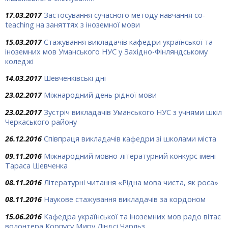
17.03.2017
Застосування сучасного методу навчання co-
teaching на заняттях з іноземної мови
15.03.2017
Стажування викладачів кафедри української та
іноземних мов Уманського НУС у Західно-Фінляндському
коледжі
14.03.2017
Шевченківські дні
23.02.2017
Міжнародний день рідної мови
23.02.2017
Зустріч викладачів Уманського НУС з учнями шкіл
Черкаського району
26.12.2016
Співпраця викладачів кафедри зі школами міста
09.11.2016
Міжнародний мовно-літературний конкурс імені
Тараса Шевченка
08.11.2016
Літературні читання «Рідна мова чиста, як роса»
08.11.2016
Наукове стажування викладачів за кордоном
15.06.2016
Кафедра української та іноземних мов радо вітає
волонтера Корпусу Миру Ліндсі Чарльз