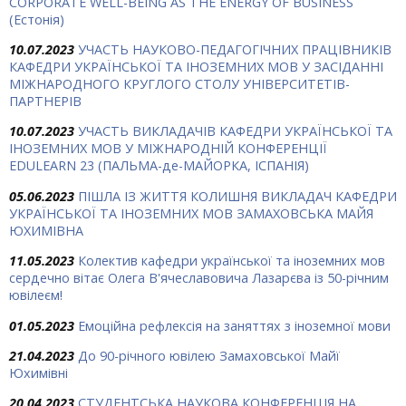
CORPORATE WELL-BEING AS THE ENERGY OF BUSINESS
(Естонія)
10.07.2023
УЧАСТЬ НАУКОВО-ПЕДАГОГІЧНИХ ПРАЦІВНИКІВ
КАФЕДРИ УКРАЇНСЬКОЇ ТА ІНОЗЕМНИХ МОВ У ЗАСІДАННІ
МІЖНАРОДНОГО КРУГЛОГО СТОЛУ УНІВЕРСИТЕТІВ-
ПАРТНЕРІВ
10.07.2023
УЧАСТЬ ВИКЛАДАЧІВ КАФЕДРИ УКРАЇНСЬКОЇ ТА
ІНОЗЕМНИХ МОВ У МІЖНАРОДНІЙ КОНФЕРЕНЦІЇ
EDULEARN 23 (ПАЛЬМА-де-МАЙОРКА, ІСПАНІЯ)
05.06.2023
ПІШЛА ІЗ ЖИТТЯ КОЛИШНЯ ВИКЛАДАЧ КАФЕДРИ
УКРАЇНСЬКОЇ ТА ІНОЗЕМНИХ МОВ ЗАМАХОВСЬКА МАЙЯ
ЮХИМІВНА
11.05.2023
Колектив кафедри української та іноземних мов
сердечно вітає Олега В'ячеславовича Лазарєва із 50-річним
ювілеєм!
01.05.2023
Емоційна рефлексія на заняттях з іноземної мови
21.04.2023
До 90-річного ювілею Замаховської Майї
Юхимівні
20.04.2023
СТУДЕНТСЬКА НАУКОВА КОНФЕРЕНЦІЯ НА