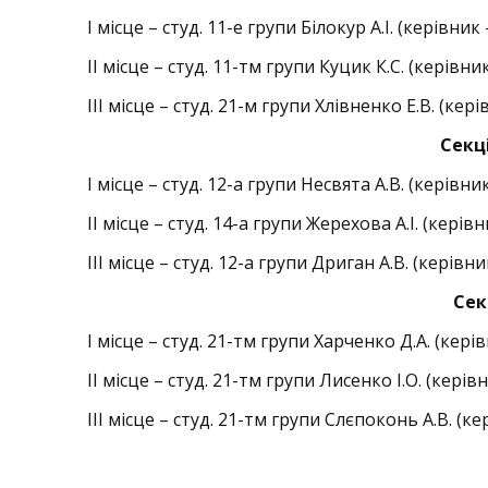
І місце – студ. 11-е групи Білокур А.І. (керівник 
ІІ місце – студ. 11-тм групи Куцик К.С. (керівн
ІІІ місце – студ. 21-м групи Хлівненко Е.В. (ке
Секц
І місце – студ. 12-а групи Несвята А.В. (керівн
ІІ місце – студ. 14-а групи Жерехова А.І. (керівн
ІІІ місце – студ. 12-а групи Дриган А.В. (керівн
Сек
І місце – студ. 21-тм групи Харченко Д.А. (кері
ІІ місце – студ. 21-тм групи Лисенко І.О. (кері
ІІІ місце – студ. 21-тм групи Слєпоконь А.В. (к