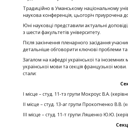
Традиційно в Уманському національному уніве
наукова конференція, цьогоріч приурочена до 
Юні науковці представили актуальні доповід
з шести факультетів університету.
Після закінчення пленарного засідання учасни
детальніше обговорити ключові проблеми та 
Загалом на кафедрі української та іноземних мо
української мови та секція французької мови.
стали:
Сек
І місце – студ. 11-тз групи Мокроус В.А. (керів
ІІ місце – студ. 13-аг групи Прокопченко В.В. (
ІІІ місце – студ. 11-т групи Ляшенко Ю.Ю. (кер
Секц