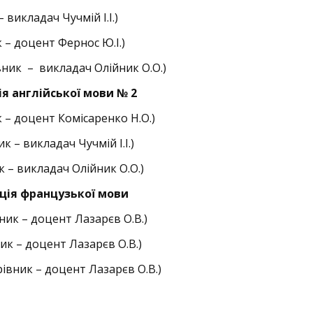
– викладач Чучмій І.І.)
ик – доцент Фернос Ю.І.)
рівник – викладач Олійник О.О.)
ія англійської мови № 2
ик – доцент Комісаренко Н.О.)
ик – викладач Чучмій І.І.)
ик – викладач Олійник О.О.)
ція французької мови
вник – доцент Лазарєв О.В.)
вник – доцент Лазарєв О.В.)
ерівник – доцент Лазарєв О.В.)