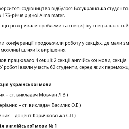
рситеті садівництва відбулася Всеукраїнська студентс
175-річчя рідної Alma mater.
і, що розкривали проблеми та специфіку спеціальносте
ки конференції продовжили роботу у секціях, де мали з
можливі шляхи їх вирішення.
в працювало 4 секції: 2 секції англійської мови, секція
 У роботі взяли участь 62 студенти, серед яких перемож
ція української мови
ник – ст. викладач Мовчан Л.В.)
керівник – ст. викладач Василик О.Б.)
івник – доцент Каричковська С.П.)
ія англійської мови № 1