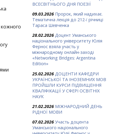
ВСЕСВІТНЬОГО ДНЯ ПОЕЗІЇ
ька
09.03.2026
Пророк, який надихає.
Тематична лекція до 212-ї річниці
Тараса Шевченка
й кожного
28.02.2026
Доцент Уманського
національного університету Юлія
могу
Фернос взяла участь у
міжнародному онлайн-заході
«Networking Bridges: Argentina
Edition»
цями
25.02.2026
ДОЦЕНТИ КАФЕДРИ
УКРАЇНСЬКОЇ ТА ІНОЗЕМНИХ МОВ
ПРОЙШЛИ КУРСИ ПІДВИЩЕННЯ
КВАЛІФІКАЦІЇ У СФЕРІ ОСВІТНІХ
НАУК
21.02.2026
МІЖНАРОДНИЙ ДЕНЬ
РІДНОЇ МОВИ
07.02.2026
Участь доцента
Уманського національного
університету Юлії Фернос у