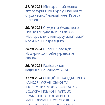
31.10.2024
Міжнародний мовно-
літературний конкурс учнівської та
студентської молоді імені Тараса
Шевченка
30.10.2024
Студенти Уманського
НУС взяли участь у І етапі ХХV
Міжнародного конкурсу української
мови імені Петра Яцика
28.10.2024
Онлайн-челендж
«Відкрий для себе українське
слово»
26.10.2024
Радіодиктант
національної єдності 2024
17.10.2024
СЕКЦІЙНЕ ЗАСІДАННЯ НА
КАФЕДРІ УКРАЇНСЬКОЇ ТА
ІНОЗЕМНИХ МОВ У РАМКАХ ХIV
ВСЕУКРАЇНСЬКОЇ НАУКОВО-
ПРАКТИЧНОЇ КОНФЕРЕНЦІЇ
«МЕНЕДЖМЕНТ ХХІ СТОЛІТТЯ:
ПРОБЛЕМИ І ПЕРСПЕКТИВИ»