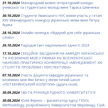
31.10.2024
Міжнародний мовно-літературний конкурс
учнівської та студентської молоді імені Тараса Шевченка
30.10.2024
Студенти Уманського НУС взяли участь у І етапі
ХХV Міжнародного конкурсу української мови імені Петра
Яцика
28.10.2024
Онлайн-челендж «Відкрий для себе українське
слово»
26.10.2024
Радіодиктант національної єдності 2024
17.10.2024
СЕКЦІЙНЕ ЗАСІДАННЯ НА КАФЕДРІ УКРАЇНСЬКОЇ
ТА ІНОЗЕМНИХ МОВ У РАМКАХ ХIV ВСЕУКРАЇНСЬКОЇ
НАУКОВО-ПРАКТИЧНОЇ КОНФЕРЕНЦІЇ «МЕНЕДЖМЕНТ ХХІ
СТОЛІТТЯ: ПРОБЛЕМИ І ПЕРСПЕКТИВИ»
07.10.2024
Участь доцента кафедри української та
іноземних мов Яни Бечко у лінгвістичній школі
«ПОТЕБНЯНСЬКИЙ КОЛЕГІУМ» (друга сесія)
30.09.2024
180-ТА РІЧНИЦЯ РІДНОГО УНІВЕРСИТЕТУ !!!
30.08.2024
Юлія Фернос – фасилітатор курсу TESOL
Methodology, розробленого Університетом Меріленду, США