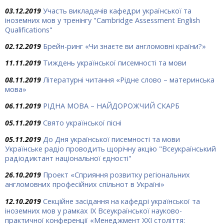
03.12.2019
Участь викладачів кафедри української та
іноземних мов у тренінгу "Cambridge Assessment English
Qualifications"
02.12.2019
Брейн-ринг «Чи знаєте ви англомовні країни?»
11.11.2019
Тиждень української писемності та мови
08.11.2019
Літературні читання «Рідне слово – материнська
мова»
06.11.2019
РІДНА МОВА – НАЙДОРОЖЧИЙ СКАРБ
05.11.2019
Свято української пісні
05.11.2019
До Дня української писемності та мови
Українське радіо проводить щорічну акцію "Всеукраїнський
радіодиктант національної єдності"
26.10.2019
Проект «Сприяння розвитку регіональних
англомовних професійних спільнот в Україні»
12.10.2019
Секційне засідання на кафедрі української та
іноземних мов у рамках ІХ Всеукраїнської науково-
практичної конференції «Менеджмент ХХІ століття: