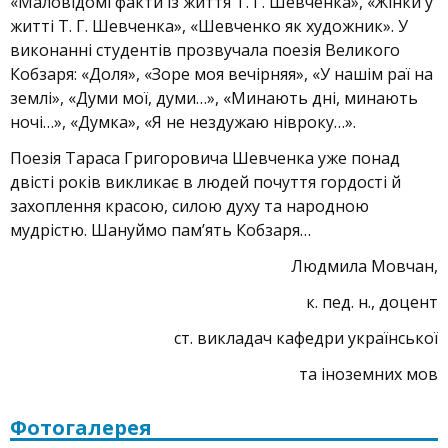
«Маловідомі факти із життя Т. Г. Шевченка», «Жінки у
житті Т. Г. Шевченка», «Шевченко як художник». У
виконанні студентів прозвучала поезія Великого
Кобзаря: «Доля», «Зоре моя вечірняя», «У нашім раї на
землі», «Думи мої, думи…», «Минають дні, минають
ночі…», «Думка», «Я не нездужаю нівроку…».
Поезія Тараса Григоровича Шевченка уже понад
двісті років викликає в людей почуття гордості й
захоплення красою, силою духу та народною
мудрістю. Шануймо пам’ять Кобзаря…
Людмила Мовчан,
к. пед. н., доцент
ст. викладач кафедри української
та іноземних мов
Фотогалерея