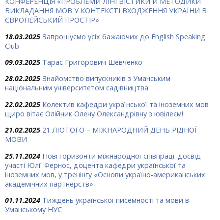
КОНФЕРЕНЦІЯ «ПРОБЛЕМИ ЛІНГВІСТИКИ Й МЕТОДИКИ
ВИКЛАДАННЯ МОВ У КОНТЕКСТІ ВХОДЖЕННЯ УКРАЇНИ В
ЄВРОПЕЙСЬКИЙ ПРОСТІР»
18.03.2025
Запрошуємо усіх бажаючих до English Speaking
Club
09.03.2025
Тарас Григорович Шевченко
28.02.2025
Знайомство випускників з Уманським
національним університетом садівництва
22.02.2025
Колектив кафедри української та іноземних мов
щиро вітає Олійник Олену Олександрівну з ювілеєм!
21.02.2025
21 ЛЮТОГО – МІЖНАРОДНИЙ ДЕНЬ РІДНОЇ
МОВИ
25.11.2024
Нові горизонти міжнародної співпраці: досвід
участі Юлії Фернос, доцента кафедри української та
іноземних мов, у тренінгу «Основи україно-американських
академічних партнерств»
01.11.2024
Тиждень української писемності та мови в
Уманському НУС