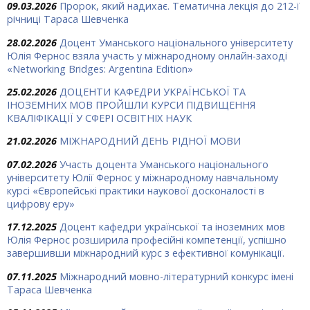
09.03.2026
Пророк, який надихає. Тематична лекція до 212-ї
річниці Тараса Шевченка
28.02.2026
Доцент Уманського національного університету
Юлія Фернос взяла участь у міжнародному онлайн-заході
«Networking Bridges: Argentina Edition»
25.02.2026
ДОЦЕНТИ КАФЕДРИ УКРАЇНСЬКОЇ ТА
ІНОЗЕМНИХ МОВ ПРОЙШЛИ КУРСИ ПІДВИЩЕННЯ
КВАЛІФІКАЦІЇ У СФЕРІ ОСВІТНІХ НАУК
21.02.2026
МІЖНАРОДНИЙ ДЕНЬ РІДНОЇ МОВИ
07.02.2026
Участь доцента Уманського національного
університету Юлії Фернос у міжнародному навчальному
курсі «Європейські практики наукової досконалості в
цифрову еру»
17.12.2025
Доцент кафедри української та іноземних мов
Юлія Фернос розширила професійні компетенції, успішно
завершивши міжнародний курс з ефективної комунікації.
07.11.2025
Міжнародний мовно-літературний конкурс імені
Тараса Шевченка