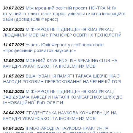
30.07.2025
Міжнародний освітній проект HEI-TRAIN: Як
штучний інтелект перетворює університети на інноваційні
хаби (досвід Юлії Фернос)
20.07.2025
МІЖНАРОДНЕ ПІДВИЩЕННЯ КВАЛІФІКАЦІЇ
ЛЮДМИЛИ МОВЧАН: ТРАНСФЕР ОСВІТНІХ ТЕХНОЛОГІЙ
11.07.2025
Участь Юлії Фернос у серії воркшопів
«Професійний розвиток науковця»
12.06.2025
МОВНИЙ КЛУБ ENGLISH SPEAKING CLUB НА
КАФЕДРІ УКРАЇНСЬКОЇ ТА ІНОЗЕМНИХ МОВ
31.05.2025
ВШАНУВАННЯ ПАМ'ЯТІ ТАРАСА ШЕВЧЕНКА З
НАГОДИ РОКОВИН ПЕРЕПОХОВАННЯ НА ЧЕРНЕЧІЙ ГОРІ
16.05.2025
МІЖНАРОДНЕ ПІДВИЩЕННЯ КВАЛІФІКАЦІЇ
ЗАВІДУВАЧА КАФЕДРИ НАТАЛІЇ КОМІСАРЕНКО: ШЛЯХ ДО
ІННОВАЦІЙНОЇ PhD-ОСВІТИ
24.04.2025
СТУДЕНТСЬКА НАУКОВА КОНФЕРЕНЦІЯ НА
КАФЕДРІ УКРАЇНСЬКОЇ ТА ІНОЗЕМНИХ МОВ
04.04.2025
ІІ МІЖНАРОДНА НАУКОВО-ПРАКТИЧНА