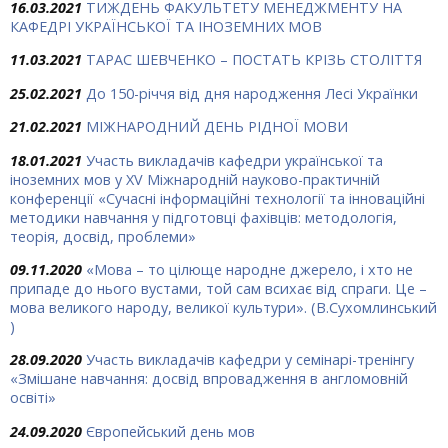
16.03.2021
ТИЖДЕНЬ ФАКУЛЬТЕТУ МЕНЕДЖМЕНТУ НА
КАФЕДРІ УКРАЇНСЬКОЇ ТА ІНОЗЕМНИХ МОВ
11.03.2021
ТАРАС ШЕВЧЕНКО – ПОСТАТЬ КРІЗЬ СТОЛІТТЯ
25.02.2021
До 150-річчя від дня народження Лесі Українки
21.02.2021
МІЖНАРОДНИЙ ДЕНЬ РІДНОЇ МОВИ
18.01.2021
Участь викладачів кафедри української та
іноземних мов у XV Міжнародній науково-практичній
конференції «Сучасні інформаційні технології та інноваційні
методики навчання у підготовці фахівців: методологія,
теорія, досвід, проблеми»
09.11.2020
«Мова – то цілюще народ­не джерело, і хто не
припаде до нього вустами, той сам всихає від спраги. Це –
мова великого народу, великої культури». (В.Сухомлинський
)
28.09.2020
Участь викладачів кафедри у семінарі-тренінгу
«Змішане навчання: досвід впровадження в англомовній
освіті»
24.09.2020
Європейський день мов