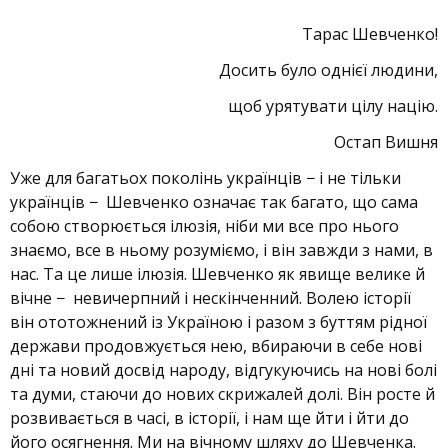
Тарас Шевченко!
Досить було однієї людини,
щоб урятувати цілу націю.
Остап Вишня
Уже для багатьох поколінь українців − і не тільки
українців − Шевченко означає так багато, що сама
собою створюється ілюзія, ніби ми все про нього
знаємо, все в ньому розуміємо, і він завжди з нами, в
нас. Та це лише ілюзія. Шевченко як явище велике й
вічне − невичерпний і нескінченний. Волею історії
він ототожнений із Україною і разом з буттям рідної
держави продовжується нею, вбираючи в себе нові
дні та новий досвід народу, відгукуючись на нові болі
та думи, стаючи до нових скрижалей долі. Він росте й
розвивається в часі, в історії, і нам ще йти і йти до
його осягнення. Ми на вічному шляху до Шевченка.