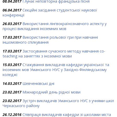
08.04.2017
І лунає неповторна французька пісня
06.04.2017
Секційні засідання студентської наукової
конференції
26.03.2017
Використання лінгвокраїнознавчого аспекту у
процесі викладання іноземних мов
17.03.2017
Використання рольової гри при навчанні
іншомовного спілкування
17.03.2017
Застосування сучасного методу навчання co-
teaching на заняттях з іноземної мови
15.03.2017
Стажування викладачів кафедри української та
іноземних мов Уманського НУС у Західно-Фінляндському
коледжі
14.03.2017
Шевченківські дні
23.02.2017
Міжнародний день рідної мови
23.02.2017
Зустріч викладачів Уманського НУС з учнями шкіл
Черкаського району
26.12.2016
Співпраця викладачів кафедри зі школами міста