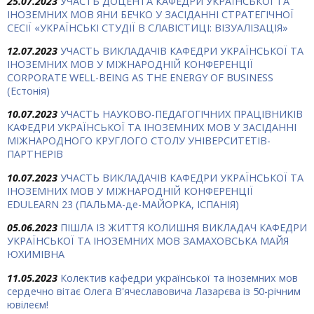
25.07.2023
УЧАСТЬ ДОЦЕНТА КАФЕДРИ УКРАЇНСЬКОЇ ТА
ІНОЗЕМНИХ МОВ ЯНИ БЕЧКО У ЗАСІДАННІ СТРАТЕГІЧНОЇ
СЕСІЇ «УКРАЇНСЬКІ СТУДІЇ В СЛАВІСТИЦІ: ВІЗУАЛІЗАЦІЯ»
12.07.2023
УЧАСТЬ ВИКЛАДАЧІВ КАФЕДРИ УКРАЇНСЬКОЇ ТА
ІНОЗЕМНИХ МОВ У МІЖНАРОДНІЙ КОНФЕРЕНЦІЇ
CORPORATE WELL-BEING AS THE ENERGY OF BUSINESS
(Естонія)
10.07.2023
УЧАСТЬ НАУКОВО-ПЕДАГОГІЧНИХ ПРАЦІВНИКІВ
КАФЕДРИ УКРАЇНСЬКОЇ ТА ІНОЗЕМНИХ МОВ У ЗАСІДАННІ
МІЖНАРОДНОГО КРУГЛОГО СТОЛУ УНІВЕРСИТЕТІВ-
ПАРТНЕРІВ
10.07.2023
УЧАСТЬ ВИКЛАДАЧІВ КАФЕДРИ УКРАЇНСЬКОЇ ТА
ІНОЗЕМНИХ МОВ У МІЖНАРОДНІЙ КОНФЕРЕНЦІЇ
EDULEARN 23 (ПАЛЬМА-де-МАЙОРКА, ІСПАНІЯ)
05.06.2023
ПІШЛА ІЗ ЖИТТЯ КОЛИШНЯ ВИКЛАДАЧ КАФЕДРИ
УКРАЇНСЬКОЇ ТА ІНОЗЕМНИХ МОВ ЗАМАХОВСЬКА МАЙЯ
ЮХИМІВНА
11.05.2023
Колектив кафедри української та іноземних мов
сердечно вітає Олега В'ячеславовича Лазарєва із 50-річним
ювілеєм!