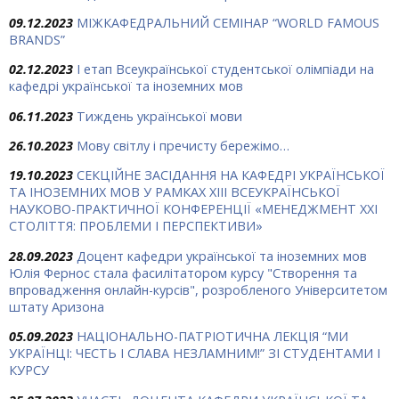
09.12.2023
МІЖКАФЕДРАЛЬНИЙ СЕМІНАР “WORLD FAMOUS
BRANDS”
02.12.2023
І етап Всеукраїнської студентської олімпіади на
кафедрі української та іноземних мов
06.11.2023
Тиждень української мови
26.10.2023
Мову світлу і пречисту бережімо…
19.10.2023
СЕКЦІЙНЕ ЗАСІДАННЯ НА КАФЕДРІ УКРАЇНСЬКОЇ
ТА ІНОЗЕМНИХ МОВ У РАМКАХ ХIII ВСЕУКРАЇНСЬКОЇ
НАУКОВО-ПРАКТИЧНОЇ КОНФЕРЕНЦІЇ «МЕНЕДЖМЕНТ ХХІ
СТОЛІТТЯ: ПРОБЛЕМИ І ПЕРСПЕКТИВИ»
28.09.2023
Доцент кафедри української та іноземних мов
Юлія Фернос стала фасилітатором курсу "Створення та
впровадження онлайн-курсів", розробленого Університетом
штату Аризона
05.09.2023
НАЦІОНАЛЬНО-ПАТРІОТИЧНА ЛЕКЦІЯ “МИ
УКРАЇНЦІ: ЧЕСТЬ І СЛАВА НЕЗЛАМНИМ!” ЗІ СТУДЕНТАМИ І
КУРСУ