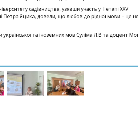
іверситету садівництва, узявши участь у І етапі ХХV
і Петра Яцика, довели, що любов до рідної мови – це н
и української та іноземних мов Суліма Л.В та доцент Мо