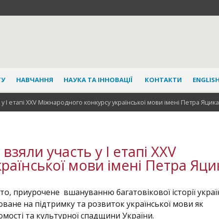
ТУ
НАВЧАННЯ
НАУКА ТА ІННОВАЦІЇ
КОНТАКТИ
ENGLISH
у І етапі ХХV Міжнародного конкурсу української мови імені Петра Яцика
зяли участь у І етапі ХХV
раїнської мови імені Петра Яци
ято, приурочене вшануванню багатовікової історії украї
моване на підтримку та розвиток української мови як
мості та культурної спадщини України.