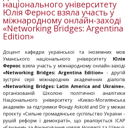
національного університету
Юлія Фернос взяла участь у
міжнародному онлайн-заході
«Networking Bridges: Argentina
Edition»
Доцент кафедри української та іноземних мов
Уманського національного університету
Юлія
Фернос
взяла участь у міжнародному онлайн-заході
«Networking Bridges: Argentina Edition»
- другій
зустрічі серії міжнародних академічних діалогів
«Networking Bridges: Latin America and Ukraine»
,
організованій Школою політичної аналітики
Національного університету «Києво-Могилянська
академія» за підтримки Фонду Askold and Dir у межах
проєкту «Сильне громадянське суспільство України -
рушій реформ і демократії», що реалізується ІСАР
«Єднання» за фінансування урядів Норвегії та Швеції.