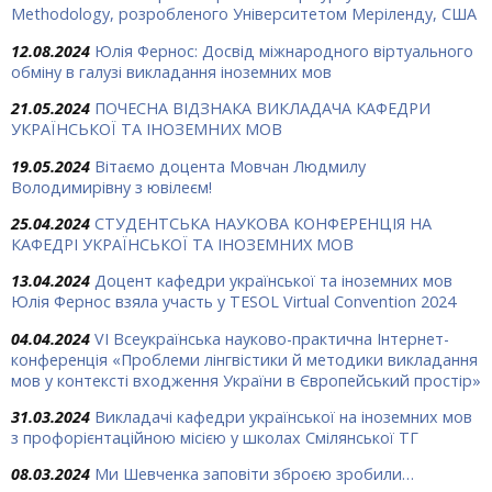
Methodology, розробленого Університетом Меріленду, США
12.08.2024
Юлія Фернос: Досвід міжнародного віртуального
обміну в галузі викладання іноземних мов
21.05.2024
ПОЧЕСНА ВІДЗНАКА ВИКЛАДАЧА КАФЕДРИ
УКРАЇНСЬКОЇ ТА ІНОЗЕМНИХ МОВ
19.05.2024
Вітаємо доцента Мовчан Людмилу
Володимирівну з ювілеєм!
25.04.2024
СТУДЕНТСЬКА НАУКОВА КОНФЕРЕНЦІЯ НА
КАФЕДРІ УКРАЇНСЬКОЇ ТА ІНОЗЕМНИХ МОВ
13.04.2024
Доцент кафедри української та іноземних мов
Юлія Фернос взяла участь у TESOL Virtual Convention 2024
04.04.2024
VІ Всеукраїнська науково-практична Інтернет-
конференція «Проблеми лінгвістики й методики викладання
мов у контексті входження України в Європейський простір»
31.03.2024
Викладачі кафедри української на іноземних мов
з профорієнтаційною місією у школах Смілянської ТГ
08.03.2024
Ми Шевченка заповіти зброєю зробили…