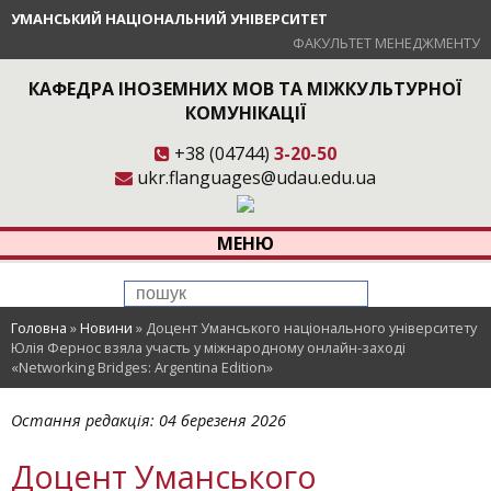
УМАНСЬКИЙ НАЦІОНАЛЬНИЙ УНІВЕРСИТЕТ
ФАКУЛЬТЕТ МЕНЕДЖМЕНТУ
КАФЕДРА ІНОЗЕМНИХ МОВ ТА МІЖКУЛЬТУРНОЇ
КОМУНІКАЦІЇ
+38 (04744)
3-20-50
ukr.flanguages@udau.edu.ua
МЕНЮ
Головна
»
Новини
»
Доцент Уманського національного університету
Юлія Фернос взяла участь у міжнародному онлайн-заході
«Networking Bridges: Argentina Edition»
Остання редакція:
04 березеня 2026
Доцент Уманського