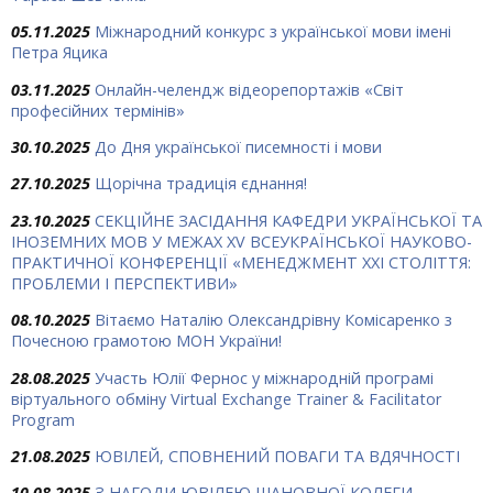
05.11.2025
Міжнародний конкурс з української мови імені
Петра Яцика
03.11.2025
Онлайн-челендж відеорепортажів «Світ
професійних термінів»
30.10.2025
До Дня української писемності і мови
27.10.2025
Щорічна традиція єднання!
23.10.2025
СЕКЦІЙНЕ ЗАСІДАННЯ КАФЕДРИ УКРАЇНСЬКОЇ ТА
ІНОЗЕМНИХ МОВ У МЕЖАХ ХV ВСЕУКРАЇНСЬКОЇ НАУКОВО-
ПРАКТИЧНОЇ КОНФЕРЕНЦІЇ «МЕНЕДЖМЕНТ XXI СТОЛІТТЯ:
ПРОБЛЕМИ І ПЕРСПЕКТИВИ»
08.10.2025
Вітаємо Наталію Олександрівну Комісаренко з
Почесною грамотою МОН України!
28.08.2025
Участь Юлії Фернос у міжнародній програмі
віртуального обміну Virtual Exchange Trainer & Facilitator
Program
21.08.2025
ЮВІЛЕЙ, СПОВНЕНИЙ ПОВАГИ ТА ВДЯЧНОСТІ
10.08.2025
З НАГОДИ ЮВІЛЕЮ ШАНОВНОЇ КОЛЕГИ