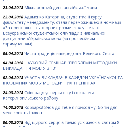
23.04.2018
Міжнародний день англійської мови
22.04.2018
Адаменко Катерина, студентка ІІ курсу
факультету менеджменту, стала переможницею в номінації
«За оригінальність творчих розмислів» у ІІ етапі
Всеукраїнської студентської олімпіади з навчальної
дисципліни «Українська мова (за професійним
спрямуванням)
05.04.2018
Чиста традиція напередодні Великого Свята
04.04.2018
НАУКОВИЙ СЕМІНАР “ПРОБЛЕМИ МЕТОДИКИ
ВИКЛАДАННЯ МОВ У ВНЗ”
02.04.2018
УЧАСТЬ ВИКЛАДАЧІВ КАФЕДРИ УКРАЇНСЬКОЇ ТА
ІНОЗЕМНИХ МОВ У МЕТОДИЧНИХ ТРЕНІНГАХ
24.03.2018
Співпраця університету із школами
Катеринопільського району
14.03.2018
Кобзарю! Знов до тебе я приходжу, бо ти для
мене совість і закон…
06.03.2018
Від щирого серця вітаємо усіх жінок зі святом 8