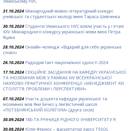
Уманському НУС
31.10.2024
Міжнародний мовно-літературний конкурс
учнівської та студентської молоді імені Тараса Шевченка
30.10.2024
Студенти Уманського НУС взяли участь у І етапі
ХХV Міжнародного конкурсу української мови імені Петра
Яцика
28.10.2024
Онлайн-челендж «Відкрий для себе українське
слово»
26.10.2024
Радіодиктант національної єдності 2024
17.10.2024
СЕКЦІЙНЕ ЗАСІДАННЯ НА КАФЕДРІ УКРАЇНСЬКОЇ
ТА ІНОЗЕМНИХ МОВ У РАМКАХ ХIV ВСЕУКРАЇНСЬКОЇ
НАУКОВО-ПРАКТИЧНОЇ КОНФЕРЕНЦІЇ «МЕНЕДЖМЕНТ ХХІ
СТОЛІТТЯ: ПРОБЛЕМИ І ПЕРСПЕКТИВИ»
07.10.2024
Участь доцента кафедри української та
іноземних мов Яни Бечко у лінгвістичній школі
«ПОТЕБНЯНСЬКИЙ КОЛЕГІУМ» (друга сесія)
30.09.2024
180-ТА РІЧНИЦЯ РІДНОГО УНІВЕРСИТЕТУ !!!
30.08.2024
Юлія Фернос – фасилітатор курсу TESOL