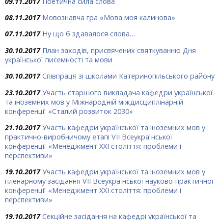
09.11.2017
Поетична сила слова
08.11.2017
Мовознавча гра «Мова моя калинова»
07.11.2017
Ну що б здавалося слова…
30.10.2017
План заходів, присвячених святкуванню Дня
української писемності та мови
30.10.2017
Співпраця зі школами Катеринопільського району
23.10.2017
Участь старшого викладача кафедри української
та іноземних мов у Міжнародній міждисциплінарній
конференції «Сталий розвиток 2030»
21.10.2017
Участь кафедри української та іноземних мов у
практично-виробничому етапі VII Всеукраїнської
конференції «Менеджмент ХХІ століття: проблеми і
перспективи»
19.10.2017
Участь кафедри української та іноземних мов у
пленарному засідання VII Всеукраїнської науково-практичної
конференції «Менеджмент ХХІ століття: проблеми і
перспективи»
19.10.2017
Секційне засідання на кафедрі української та