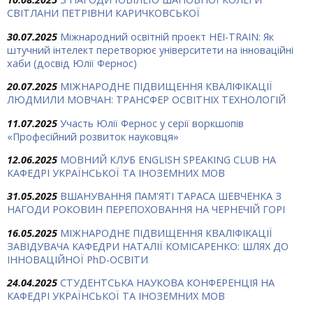
СВІТЛАНИ ПЕТРІВНИ КАРИЧКОВСЬКОЇ
30.07.2025
Міжнародний освітній проект HEI-TRAIN: Як
штучний інтелект перетворює університети на інноваційні
хаби (досвід Юлії Фернос)
20.07.2025
МІЖНАРОДНЕ ПІДВИЩЕННЯ КВАЛІФІКАЦІЇ
ЛЮДМИЛИ МОВЧАН: ТРАНСФЕР ОСВІТНІХ ТЕХНОЛОГІЙ
11.07.2025
Участь Юлії Фернос у серії воркшопів
«Професійний розвиток науковця»
12.06.2025
МОВНИЙ КЛУБ ENGLISH SPEAKING CLUB НА
КАФЕДРІ УКРАЇНСЬКОЇ ТА ІНОЗЕМНИХ МОВ
31.05.2025
ВШАНУВАННЯ ПАМ'ЯТІ ТАРАСА ШЕВЧЕНКА З
НАГОДИ РОКОВИН ПЕРЕПОХОВАННЯ НА ЧЕРНЕЧІЙ ГОРІ
16.05.2025
МІЖНАРОДНЕ ПІДВИЩЕННЯ КВАЛІФІКАЦІЇ
ЗАВІДУВАЧА КАФЕДРИ НАТАЛІЇ КОМІСАРЕНКО: ШЛЯХ ДО
ІННОВАЦІЙНОЇ PhD-ОСВІТИ
24.04.2025
СТУДЕНТСЬКА НАУКОВА КОНФЕРЕНЦІЯ НА
КАФЕДРІ УКРАЇНСЬКОЇ ТА ІНОЗЕМНИХ МОВ