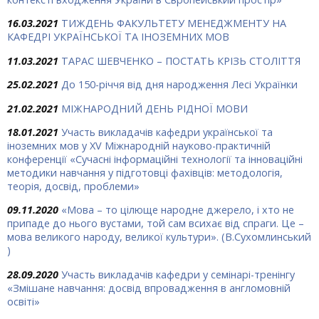
16.03.2021
ТИЖДЕНЬ ФАКУЛЬТЕТУ МЕНЕДЖМЕНТУ НА
КАФЕДРІ УКРАЇНСЬКОЇ ТА ІНОЗЕМНИХ МОВ
11.03.2021
ТАРАС ШЕВЧЕНКО – ПОСТАТЬ КРІЗЬ СТОЛІТТЯ
25.02.2021
До 150-річчя від дня народження Лесі Українки
21.02.2021
МІЖНАРОДНИЙ ДЕНЬ РІДНОЇ МОВИ
18.01.2021
Участь викладачів кафедри української та
іноземних мов у XV Міжнародній науково-практичній
конференції «Сучасні інформаційні технології та інноваційні
методики навчання у підготовці фахівців: методологія,
теорія, досвід, проблеми»
09.11.2020
«Мова – то цілюще народ­не джерело, і хто не
припаде до нього вустами, той сам всихає від спраги. Це –
мова великого народу, великої культури». (В.Сухомлинський
)
28.09.2020
Участь викладачів кафедри у семінарі-тренінгу
«Змішане навчання: досвід впровадження в англомовній
освіті»