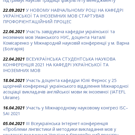
підтримує наукові традиції факультету менеджменту
22.09.2021
У НОВОМУ НАВЧАЛЬНОМУ РОЦІ НА КАФЕДРІ
УКРАЇНСЬКОЇ ТА ІНОЗЕМНИХ МОВ СТАРТУВАВ
ПРОФОРІЄНТАЦІЙНИЙ ПРОЦЕС
22.06.2021
Участь завідувача кафедри української та
іноземних мов Уманського НУС, доцента Наталії
Комісаренко у Міжнародній науковій конференції у м. Варна
(Болгарія)
22.04.2021
ВСЕУКРАЇНСЬКА СТУДЕНТСЬКА НАУКОВА
КОНФЕРЕНЦІЯ 2021 НА КАФЕДРІ УКРАЇНСЬКОЇ ТА
ІНОЗЕМНИХ МОВ
18.04.2021
Участь доцента кафедри Юлії Фернос у 25
щорічній конференції українського відділення Міжнародної
асоціації викладачів англійської мови як іноземної (IATEFL
Ukraine).
16.04.2021
Участь у Міжнародному науковому конгресі ISC–
SAI 2021
05.04.2021
IІІ Всеукраїнська Інтернет-конференція
«Проблеми лінгвістики й методики викладання мов у
контексті входження України в Європейський простір»