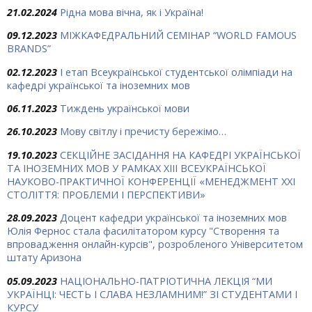
21.02.2024
Рідна мова вічна, як і Україна!
09.12.2023
МІЖКАФЕДРАЛЬНИЙ СЕМІНАР “WORLD FAMOUS
BRANDS”
02.12.2023
І етап Всеукраїнської студентської олімпіади на
кафедрі української та іноземних мов
06.11.2023
Тиждень української мови
26.10.2023
Мову світлу і пречисту бережімо…
19.10.2023
СЕКЦІЙНЕ ЗАСІДАННЯ НА КАФЕДРІ УКРАЇНСЬКОЇ
ТА ІНОЗЕМНИХ МОВ У РАМКАХ ХIII ВСЕУКРАЇНСЬКОЇ
НАУКОВО-ПРАКТИЧНОЇ КОНФЕРЕНЦІЇ «МЕНЕДЖМЕНТ ХХІ
СТОЛІТТЯ: ПРОБЛЕМИ І ПЕРСПЕКТИВИ»
28.09.2023
Доцент кафедри української та іноземних мов
Юлія Фернос стала фасилітатором курсу "Створення та
впровадження онлайн-курсів", розробленого Університетом
штату Аризона
05.09.2023
НАЦІОНАЛЬНО-ПАТРІОТИЧНА ЛЕКЦІЯ “МИ
УКРАЇНЦІ: ЧЕСТЬ І СЛАВА НЕЗЛАМНИМ!” ЗІ СТУДЕНТАМИ І
КУРСУ