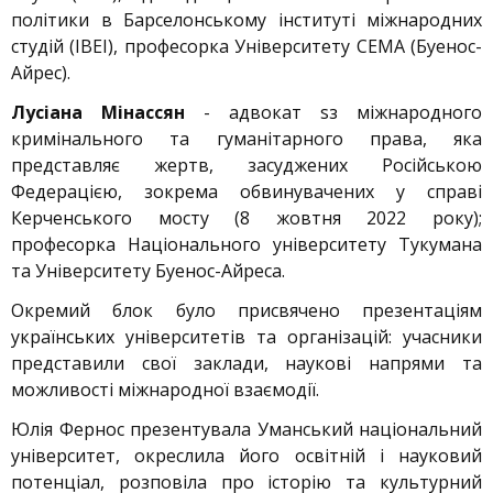
політики в Барселонському інституті міжнародних
студій (IBEI), професорка Університету CEMA (Буенос-
Айрес).
Лусіана Мінассян
- адвокат sз міжнародного
кримінального та гуманітарного права, яка
представляє жертв, засуджених Російською
Федерацією, зокрема обвинувачених у справі
Керченського мосту (8 жовтня 2022 року);
професорка Національного університету Тукумана
та Університету Буенос-Айреса.
Окремий блок було присвячено презентаціям
українських університетів та організацій: учасники
представили свої заклади, наукові напрями та
можливості міжнародної взаємодії.
Юлія Фернос презентувала Уманський національний
університет, окреслила його освітній і науковий
потенціал, розповіла про історію та культурний