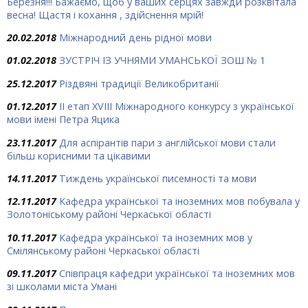
Березня!!! Бажаємо, щоб у ваших серцях завжди розквітала
весна! Щастя і кохання , здійснення мрій!
20.02.2018
Міжнародний день рідної мови
01.02.2018
ЗУСТРІЧ ІЗ УЧНЯМИ УМАНСЬКОЇ ЗОШ № 1
25.12.2017
Різдвяні традиції Великобританії
01.12.2017
ІІ етап XVIII Міжнародного конкурсу з української
мови імені Петра Яцика
23.11.2017
Для аспірантів пари з англійської мови стали
більш корисними та цікавими
14.11.2017
Тиждень української писемності та мови
12.11.2017
Кафедра української та іноземних мов побувала у
Золотоніському районі Черкаської області
10.11.2017
Кафедра української та іноземних мов у
Смілянському районі Черкаської області
09.11.2017
Співпраця кафедри української та іноземних мов
зі школами міста Умані