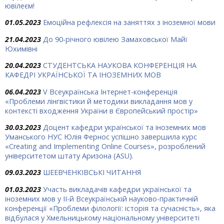
ювілеєм!
01.05.2023
Емоційна рефлексія на заняттях з іноземної мови
21.04.2023
До 90-річного ювілею Замаховської Майї
Юхимівні
20.04.2023
СТУДЕНТСЬКА НАУКОВА КОНФЕРЕНЦІЯ НА
КАФЕДРІ УКРАЇНСЬКОЇ ТА ІНОЗЕМНИХ МОВ
06.04.2023
V Всеукраїнська Інтернет-конференція
«Проблеми лінгвістики й методики викладання мов у
контексті входження України в Європейський простір»
30.03.2023
Доцент кафедри української та іноземних мов
Уманського НУС Юлія Фернос успішно завершила курс
«Creating and Implementing Online Courses», розроблений
університетом штату Аризона (ASU).
09.03.2023
ШЕЕВЧЕНКІВСЬКІ ЧИТАННЯ
01.03.2023
Участь викладачів кафедри української та
іноземних мов у ІІ-й Всеукраїнській науково-практичній
конференції «Проблеми філології: історія та сучасність», яка
відбулася у Хмельницькому національному університеті