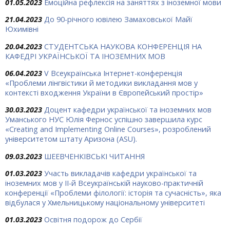
01.05.2023
Емоційна рефлексія на заняттях з іноземної мови
21.04.2023
До 90-річного ювілею Замаховської Майї
Юхимівні
20.04.2023
СТУДЕНТСЬКА НАУКОВА КОНФЕРЕНЦІЯ НА
КАФЕДРІ УКРАЇНСЬКОЇ ТА ІНОЗЕМНИХ МОВ
06.04.2023
V Всеукраїнська Інтернет-конференція
«Проблеми лінгвістики й методики викладання мов у
контексті входження України в Європейський простір»
30.03.2023
Доцент кафедри української та іноземних мов
Уманського НУС Юлія Фернос успішно завершила курс
«Creating and Implementing Online Courses», розроблений
університетом штату Аризона (ASU).
09.03.2023
ШЕЕВЧЕНКІВСЬКІ ЧИТАННЯ
01.03.2023
Участь викладачів кафедри української та
іноземних мов у ІІ-й Всеукраїнській науково-практичній
конференції «Проблеми філології: історія та сучасність», яка
відбулася у Хмельницькому національному університеті
01.03.2023
Освітня подорож до Сербії