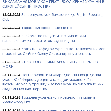
ВИКЛАДАННЯ МОВ У КОНТЕКСТІ ВХОДЖЕННЯ УКРАЇНИ В
ЄВРОПЕЙСЬКИЙ ПРОСТІР»
18.03.2025
Запрошуємо усіх бажаючих до English Speaking
Club
09.03.2025
Тарас Григорович Шевченко
28.02.2025
Знайомство випускників з Уманським
національним університетом садівництва
22.02.2025
Колектив кафедри української та іноземних мов
щиро вітає Олійник Олену Олександрівну з ювілеєм!
21.02.2025
21 ЛЮТОГО – МІЖНАРОДНИЙ ДЕНЬ РІДНОЇ
МОВИ
25.11.2024
Нові горизонти міжнародної співпраці: досвід
участі Юлії Фернос, доцента кафедри української та
іноземних мов, у тренінгу «Основи україно-американських
академічних партнерств»
01.11.2024
Тиждень української писемності та мови в
Уманському НУС
31.10.2024
Міжнародний мовно-літературний конкурс