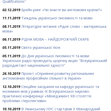
Qualifications"
02.12.2019
Брейн-ринг «Чи знаєте ви англомовні країни?»
11.11.2019
Тиждень української писемності та мови
08.11.2019
Літературні читання «Рідне слово – материнська
мова»
06.11.2019
РІДНА МОВА – НАЙДОРОЖЧИЙ СКАРБ
05.11.2019
Свято української пісні
05.11.2019
До Дня української писемності та мови
Українське радіо проводить щорічну акцію "Всеукраїнський
радіодиктант національної єдності"
26.10.2019
Проект «Сприяння розвитку регіональних
англомовних професійних спільнот в Україні»
12.10.2019
Секційне засідання на кафедрі української та
іноземних мов у рамках ІХ Всеукраїнської науково-
практичної конференції «Менеджмент ХХІ століття:
проблеми і перспективи»
10.10.2019
В Уманському НУС стартував Х Міжнародний