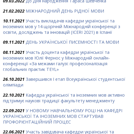
09.03.2022
До Дня народження Тараса Шевченка
21.02.2022
МІЖНАРОДНИЙ ДЕНЬ РІДНОЇ МОВИ
10.11.2021
Участь викладачів кафедри української та
іноземних мов у 14 щорічній Міжнародній конференції з
освіти, досліджень та інновацій (ICERI 2021) в Іспанії
09.11.2021
ДЕНЬ УКРАЇНСЬКОЇ ПИСЕМНОСТІ ТА МОВИ
08.11.2021
Участь доцента кафедри української та
іноземних мов Юлії Фернос у Міжнародній онлайн-
конференції «За межами галузі: професіоналізація
глобальних практик TEYL»
26.10.2021
Завершився І етап Всеукраїнської студентської
олімпіади
22.10.2021
Кафедра української та іноземних мов активно
підтримує наукові традиції факультету менеджменту
22.09.2021
У НОВОМУ НАВЧАЛЬНОМУ РОЦІ НА КАФЕДРІ
УКРАЇНСЬКОЇ ТА ІНОЗЕМНИХ МОВ СТАРТУВАВ
ПРОФОРІЄНТАЦІЙНИЙ ПРОЦЕС
22.06.2021
Участь завідувача кафедри української та