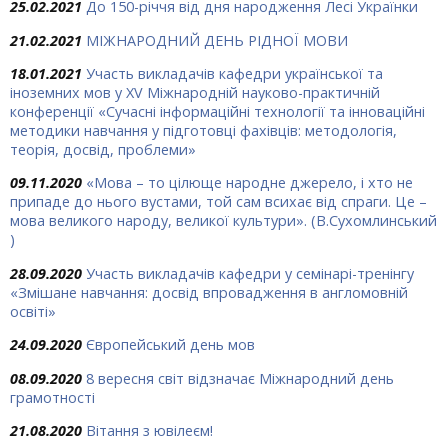
25.02.2021
До 150-річчя від дня народження Лесі Українки
21.02.2021
МІЖНАРОДНИЙ ДЕНЬ РІДНОЇ МОВИ
18.01.2021
Участь викладачів кафедри української та
іноземних мов у XV Міжнародній науково-практичній
конференції «Сучасні інформаційні технології та інноваційні
методики навчання у підготовці фахівців: методологія,
теорія, досвід, проблеми»
09.11.2020
«Мова – то цілюще народ­не джерело, і хто не
припаде до нього вустами, той сам всихає від спраги. Це –
мова великого народу, великої культури». (В.Сухомлинський
)
28.09.2020
Участь викладачів кафедри у семінарі-тренінгу
«Змішане навчання: досвід впровадження в англомовній
освіті»
24.09.2020
Європейський день мов
08.09.2020
8 вересня світ відзначає Міжнародний день
грамотності
21.08.2020
Вітання з ювілеєм!