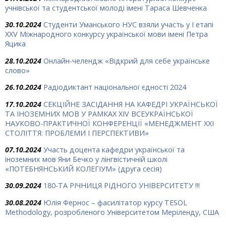
учнівської та студентської молоді імені Тараса Шевченка
30.10.2024
Студенти Уманського НУС взяли участь у І етапі
ХХV Міжнародного конкурсу української мови імені Петра
Яцика
28.10.2024
Онлайн-челендж «Відкрий для себе українське
слово»
26.10.2024
Радіодиктант національної єдності 2024
17.10.2024
СЕКЦІЙНЕ ЗАСІДАННЯ НА КАФЕДРІ УКРАЇНСЬКОЇ
ТА ІНОЗЕМНИХ МОВ У РАМКАХ ХIV ВСЕУКРАЇНСЬКОЇ
НАУКОВО-ПРАКТИЧНОЇ КОНФЕРЕНЦІЇ «МЕНЕДЖМЕНТ ХХІ
СТОЛІТТЯ: ПРОБЛЕМИ І ПЕРСПЕКТИВИ»
07.10.2024
Участь доцента кафедри української та
іноземних мов Яни Бечко у лінгвістичній школі
«ПОТЕБНЯНСЬКИЙ КОЛЕГІУМ» (друга сесія)
30.09.2024
180-ТА РІЧНИЦЯ РІДНОГО УНІВЕРСИТЕТУ !!!
30.08.2024
Юлія Фернос – фасилітатор курсу TESOL
Methodology, розробленого Університетом Меріленду, США