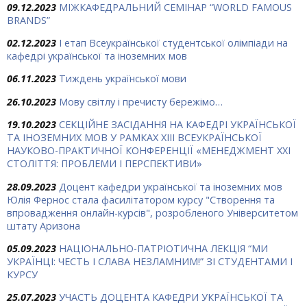
09.12.2023
МІЖКАФЕДРАЛЬНИЙ СЕМІНАР “WORLD FAMOUS
BRANDS”
02.12.2023
І етап Всеукраїнської студентської олімпіади на
кафедрі української та іноземних мов
06.11.2023
Тиждень української мови
26.10.2023
Мову світлу і пречисту бережімо…
19.10.2023
СЕКЦІЙНЕ ЗАСІДАННЯ НА КАФЕДРІ УКРАЇНСЬКОЇ
ТА ІНОЗЕМНИХ МОВ У РАМКАХ ХIII ВСЕУКРАЇНСЬКОЇ
НАУКОВО-ПРАКТИЧНОЇ КОНФЕРЕНЦІЇ «МЕНЕДЖМЕНТ ХХІ
СТОЛІТТЯ: ПРОБЛЕМИ І ПЕРСПЕКТИВИ»
28.09.2023
Доцент кафедри української та іноземних мов
Юлія Фернос стала фасилітатором курсу "Створення та
впровадження онлайн-курсів", розробленого Університетом
штату Аризона
05.09.2023
НАЦІОНАЛЬНО-ПАТРІОТИЧНА ЛЕКЦІЯ “МИ
УКРАЇНЦІ: ЧЕСТЬ І СЛАВА НЕЗЛАМНИМ!” ЗІ СТУДЕНТАМИ І
КУРСУ
25.07.2023
УЧАСТЬ ДОЦЕНТА КАФЕДРИ УКРАЇНСЬКОЇ ТА