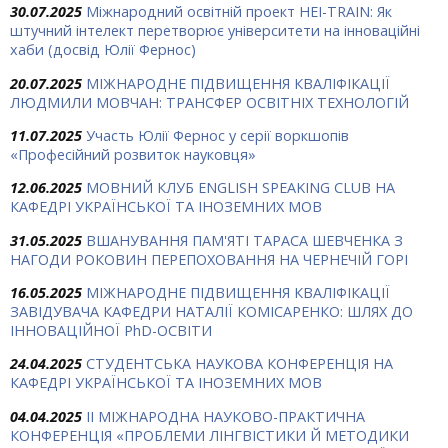
30.07.2025
Міжнародний освітній проект HEI-TRAIN: Як
штучний інтелект перетворює університети на інноваційні
хаби (досвід Юлії Фернос)
20.07.2025
МІЖНАРОДНЕ ПІДВИЩЕННЯ КВАЛІФІКАЦІЇ
ЛЮДМИЛИ МОВЧАН: ТРАНСФЕР ОСВІТНІХ ТЕХНОЛОГІЙ
11.07.2025
Участь Юлії Фернос у серії воркшопів
«Професійний розвиток науковця»
12.06.2025
МОВНИЙ КЛУБ ENGLISH SPEAKING CLUB НА
КАФЕДРІ УКРАЇНСЬКОЇ ТА ІНОЗЕМНИХ МОВ
31.05.2025
ВШАНУВАННЯ ПАМ'ЯТІ ТАРАСА ШЕВЧЕНКА З
НАГОДИ РОКОВИН ПЕРЕПОХОВАННЯ НА ЧЕРНЕЧІЙ ГОРІ
16.05.2025
МІЖНАРОДНЕ ПІДВИЩЕННЯ КВАЛІФІКАЦІЇ
ЗАВІДУВАЧА КАФЕДРИ НАТАЛІЇ КОМІСАРЕНКО: ШЛЯХ ДО
ІННОВАЦІЙНОЇ PhD-ОСВІТИ
24.04.2025
СТУДЕНТСЬКА НАУКОВА КОНФЕРЕНЦІЯ НА
КАФЕДРІ УКРАЇНСЬКОЇ ТА ІНОЗЕМНИХ МОВ
04.04.2025
ІІ МІЖНАРОДНА НАУКОВО-ПРАКТИЧНА
КОНФЕРЕНЦІЯ «ПРОБЛЕМИ ЛІНГВІСТИКИ Й МЕТОДИКИ