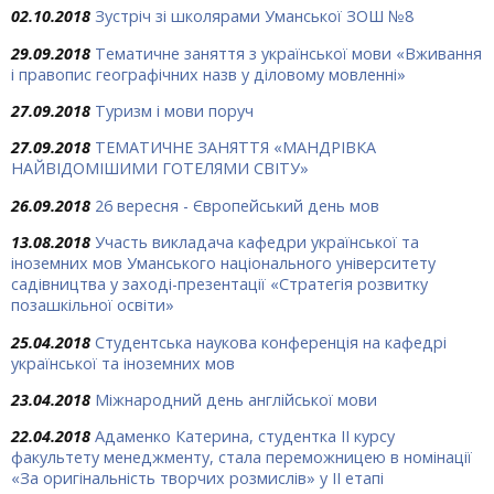
02.10.2018
Зустріч зі школярами Уманської ЗОШ №8
29.09.2018
Тематичне заняття з української мови «Вживання
і правопис географічних назв у діловому мовленні»
27.09.2018
Туризм і мови поруч
27.09.2018
ТЕМАТИЧНЕ ЗАНЯТТЯ «МАНДРІВКА
НАЙВІДОМІШИМИ ГОТЕЛЯМИ СВІТУ»
26.09.2018
26 вересня - Європейський день мов
13.08.2018
Участь викладача кафедри української та
іноземних мов Уманського національного університету
садівництва у заході-презентації «Стратегія розвитку
позашкільної освіти»
25.04.2018
Студентська наукова конференція на кафедрі
української та іноземних мов
23.04.2018
Міжнародний день англійської мови
22.04.2018
Адаменко Катерина, студентка ІІ курсу
факультету менеджменту, стала переможницею в номінації
«За оригінальність творчих розмислів» у ІІ етапі