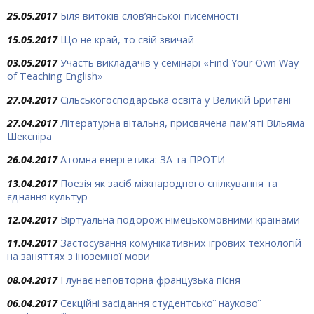
25.05.2017
Біля витоків слов’янської писемності
15.05.2017
Що не край, то свій звичай
03.05.2017
Участь викладачів у семінарі «Find Your Own Way
of Teaching English»
27.04.2017
Сільськогосподарська освіта у Великій Британії
27.04.2017
Літературна вітальня, присвячена пам'яті Вільяма
Шекспіра
26.04.2017
Атомна енергетика: ЗА та ПРОТИ
13.04.2017
Поезія як засіб міжнародного спілкування та
єднання культур
12.04.2017
Віртуальна подорож німецькомовними країнами
11.04.2017
Застосування комунікативних ігрових технологій
на заняттях з іноземної мови
08.04.2017
І лунає неповторна французька пісня
06.04.2017
Секційні засідання студентської наукової