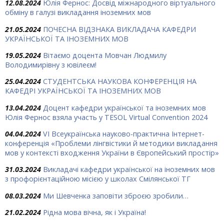
12.08.2024
Юлія Фернос: Досвід міжнародного віртуального
обміну в галузі викладання іноземних мов
21.05.2024
ПОЧЕСНА ВІДЗНАКА ВИКЛАДАЧА КАФЕДРИ
УКРАЇНСЬКОЇ ТА ІНОЗЕМНИХ МОВ
19.05.2024
Вітаємо доцента Мовчан Людмилу
Володимирівну з ювілеєм!
25.04.2024
СТУДЕНТСЬКА НАУКОВА КОНФЕРЕНЦІЯ НА
КАФЕДРІ УКРАЇНСЬКОЇ ТА ІНОЗЕМНИХ МОВ
13.04.2024
Доцент кафедри української та іноземних мов
Юлія Фернос взяла участь у TESOL Virtual Convention 2024
04.04.2024
VІ Всеукраїнська науково-практична Інтернет-
конференція «Проблеми лінгвістики й методики викладання
мов у контексті входження України в Європейський простір»
31.03.2024
Викладачі кафедри української на іноземних мов
з профорієнтаційною місією у школах Смілянської ТГ
08.03.2024
Ми Шевченка заповіти зброєю зробили…
21.02.2024
Рідна мова вічна, як і Україна!