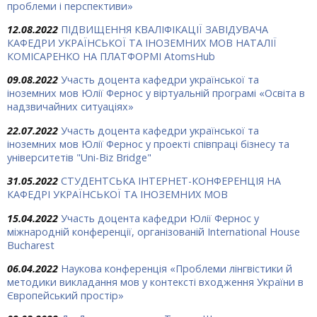
проблеми і перспективи»
12.08.2022
ПІДВИЩЕННЯ КВАЛІФІКАЦІЇ ЗАВІДУВАЧА
КАФЕДРИ УКРАЇНСЬКОЇ ТА ІНОЗЕМНИХ МОВ НАТАЛІЇ
КОМІСАРЕНКО НА ПЛАТФОРМІ AtomsHub
09.08.2022
Участь доцента кафедри української та
іноземних мов Юлії Фернос у віртуальній програмі «Освіта в
надзвичайних ситуаціях»
22.07.2022
Участь доцента кафедри української та
іноземних мов Юлії Фернос у проекті співпраці бізнесу та
університетів "Uni-Biz Bridge"
31.05.2022
СТУДЕНТСЬКА ІНТЕРНЕТ-КОНФЕРЕНЦІЯ НА
КАФЕДРІ УКРАЇНСЬКОЇ ТА ІНОЗЕМНИХ МОВ
15.04.2022
Участь доцента кафедри Юлії Фернос у
міжнародній конференції, організованій International House
Bucharest
06.04.2022
Наукова конференція «Проблеми лінгвістики й
методики викладання мов у контексті входження України в
Європейський простір»