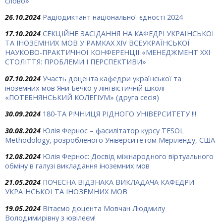
слово»
26.10.2024
Радіодиктант національної єдності 2024
17.10.2024
СЕКЦІЙНЕ ЗАСІДАННЯ НА КАФЕДРІ УКРАЇНСЬКОЇ
ТА ІНОЗЕМНИХ МОВ У РАМКАХ ХIV ВСЕУКРАЇНСЬКОЇ
НАУКОВО-ПРАКТИЧНОЇ КОНФЕРЕНЦІЇ «МЕНЕДЖМЕНТ ХХІ
СТОЛІТТЯ: ПРОБЛЕМИ І ПЕРСПЕКТИВИ»
07.10.2024
Участь доцента кафедри української та
іноземних мов Яни Бечко у лінгвістичній школі
«ПОТЕБНЯНСЬКИЙ КОЛЕГІУМ» (друга сесія)
30.09.2024
180-ТА РІЧНИЦЯ РІДНОГО УНІВЕРСИТЕТУ !!!
30.08.2024
Юлія Фернос – фасилітатор курсу TESOL
Methodology, розробленого Університетом Меріленду, США
12.08.2024
Юлія Фернос: Досвід міжнародного віртуального
обміну в галузі викладання іноземних мов
21.05.2024
ПОЧЕСНА ВІДЗНАКА ВИКЛАДАЧА КАФЕДРИ
УКРАЇНСЬКОЇ ТА ІНОЗЕМНИХ МОВ
19.05.2024
Вітаємо доцента Мовчан Людмилу
Володимирівну з ювілеєм!