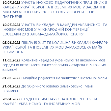
10.07.2023
УЧАСТЬ НАУКОВО-ПЕДАГОГІЧНИХ ПРАЦІВНИКІВ
КАФЕДРИ УКРАЇНСЬКОЇ ТА ІНОЗЕМНИХ МОВ У ЗАСІДАННІ
МІЖНАРОДНОГО КРУГЛОГО СТОЛУ УНІВЕРСИТЕТІВ-
ПАРТНЕРІВ
10.07.2023
УЧАСТЬ ВИКЛАДАЧІВ КАФЕДРИ УКРАЇНСЬКОЇ ТА
ІНОЗЕМНИХ МОВ У МІЖНАРОДНІЙ КОНФЕРЕНЦІЇ
EDULEARN 23 (ПАЛЬМА-де-МАЙОРКА, ІСПАНІЯ)
05.06.2023
ПІШЛА ІЗ ЖИТТЯ КОЛИШНЯ ВИКЛАДАЧ КАФЕДРИ
УКРАЇНСЬКОЇ ТА ІНОЗЕМНИХ МОВ ЗАМАХОВСЬКА МАЙЯ
ЮХИМІВНА
11.05.2023
Колектив кафедри української та іноземних мов
сердечно вітає Олега В'ячеславовича Лазарєва із 50-річним
ювілеєм!
01.05.2023
Емоційна рефлексія на заняттях з іноземної мови
21.04.2023
До 90-річного ювілею Замаховської Майї
Юхимівні
20.04.2023
СТУДЕНТСЬКА НАУКОВА КОНФЕРЕНЦІЯ НА
КАФЕДРІ УКРАЇНСЬКОЇ ТА ІНОЗЕМНИХ МОВ