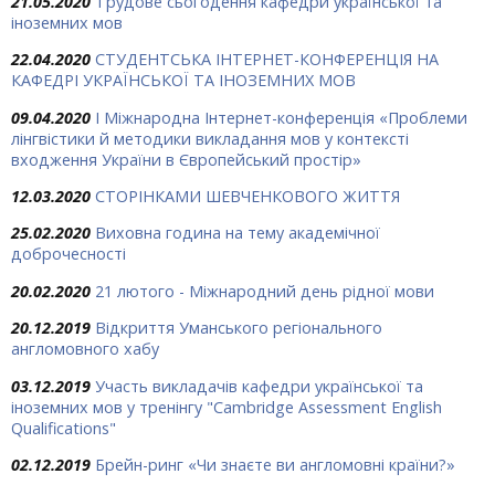
21.05.2020
Трудове сьогодення кафедри української та
іноземних мов
22.04.2020
СТУДЕНТСЬКА ІНТЕРНЕТ-КОНФЕРЕНЦІЯ НА
КАФЕДРІ УКРАЇНСЬКОЇ ТА ІНОЗЕМНИХ МОВ
09.04.2020
I Міжнародна Інтернет-конференція «Проблеми
лінгвістики й методики викладання мов у контексті
входження України в Європейський простір»
12.03.2020
СТОРІНКАМИ ШЕВЧЕНКОВОГО ЖИТТЯ
25.02.2020
Виховна година на тему академічної
доброчесності
20.02.2020
21 лютого - Міжнародний день рідної мови
20.12.2019
Відкриття Уманського регіонального
англомовного хабу
03.12.2019
Участь викладачів кафедри української та
іноземних мов у тренінгу "Cambridge Assessment English
Qualifications"
02.12.2019
Брейн-ринг «Чи знаєте ви англомовні країни?»