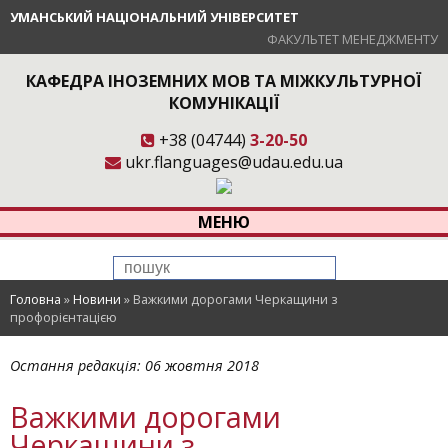
УМАНСЬКИЙ НАЦІОНАЛЬНИЙ УНІВЕРСИТЕТ
ФАКУЛЬТЕТ МЕНЕДЖМЕНТУ
КАФЕДРА ІНОЗЕМНИХ МОВ ТА МІЖКУЛЬТУРНОЇ
КОМУНІКАЦІЇ
+38 (04744)
3-20-50
ukr.flanguages@udau.edu.ua
МЕНЮ
Головна
»
Новини
»
Важкими дорогами Черкащини з
профорієнтацією
Остання редакція:
06 жовтня 2018
Важкими дорогами
Черкащини з