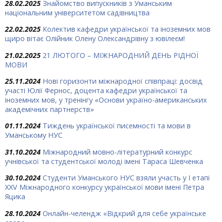
28.02.2025
Знайомство випускників з Уманським
національним університетом садівництва
22.02.2025
Колектив кафедри української та іноземних мов
щиро вітає Олійник Олену Олександрівну з ювілеєм!
21.02.2025
21 ЛЮТОГО – МІЖНАРОДНИЙ ДЕНЬ РІДНОЇ
МОВИ
25.11.2024
Нові горизонти міжнародної співпраці: досвід
участі Юлії Фернос, доцента кафедри української та
іноземних мов, у тренінгу «Основи україно-американських
академічних партнерств»
01.11.2024
Тиждень української писемності та мови в
Уманському НУС
31.10.2024
Міжнародний мовно-літературний конкурс
учнівської та студентської молоді імені Тараса Шевченка
30.10.2024
Студенти Уманського НУС взяли участь у І етапі
ХХV Міжнародного конкурсу української мови імені Петра
Яцика
28.10.2024
Онлайн-челендж «Відкрий для себе українське