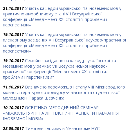
21.10.2017
Участь кафедри української та іноземних мов у
практично-виробничому етапі VII Всеукраїнської
конференції «Менеджмент ХХІ століття: проблеми і
перспективи»
19.10.2017
Участь кафедри української та іноземних мов у
пленарному засідання VII Всеукраїнської науково-практичної
конференції «Менеджмент ХХІ століття: проблеми і
перспективи»
19.10.2017
Секційне засідання на кафедрі української та
іноземних мов у рамках VІІ Всеукраїнської науково-
практичної конференції "Менеджмент ХХІ століття:
проблеми і перспективи"
11.10.2017
Визначено переможців І етапу VIII Міжнародного
мовно-літературного конкурсу учнівської та студентської
молоді імені Тараса Шевченка
10.10.2017
ОСВІТНЬО-МЕТОДИЧНИЙ СЕМІНАР
«МІЖКУЛЬТУРНІ ТА ЛІНГВІСТИЧНІ АСПЕКТИ НАВЧАННЯ
ІНОЗЕМНОЇ МОВИ»
28.09.2017
Тиждень туризму в Уманському НУС