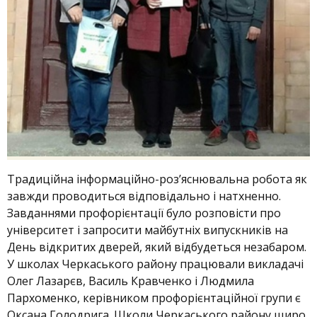
Традиційна інформаційно-роз’яснювальна робота як
завжди проводиться відповідально і натхненно.
Завданнями профорієнтації було розповісти про
університет і запросити майбутніх випускників на
День відкритих дверей, який відбудеться незабаром.
У школах Черкаського району працювали викладачі
Олег Лазарєв, Василь Кравченко і Людмила
Пархоменко, керівником профорієнтаційної групи є
Оксана Голодрига. Школи Черкаського району щиро