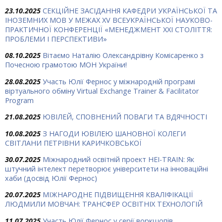
23.10.2025
СЕКЦІЙНЕ ЗАСІДАННЯ КАФЕДРИ УКРАЇНСЬКОЇ ТА
ІНОЗЕМНИХ МОВ У МЕЖАХ ХV ВСЕУКРАЇНСЬКОЇ НАУКОВО-
ПРАКТИЧНОЇ КОНФЕРЕНЦІЇ «МЕНЕДЖМЕНТ XXI СТОЛІТТЯ:
ПРОБЛЕМИ І ПЕРСПЕКТИВИ»
08.10.2025
Вітаємо Наталію Олександрівну Комісаренко з
Почесною грамотою МОН України!
28.08.2025
Участь Юлії Фернос у міжнародній програмі
віртуального обміну Virtual Exchange Trainer & Facilitator
Program
21.08.2025
ЮВІЛЕЙ, СПОВНЕНИЙ ПОВАГИ ТА ВДЯЧНОСТІ
10.08.2025
З НАГОДИ ЮВІЛЕЮ ШАНОВНОЇ КОЛЕГИ
СВІТЛАНИ ПЕТРІВНИ КАРИЧКОВСЬКОЇ
30.07.2025
Міжнародний освітній проект HEI-TRAIN: Як
штучний інтелект перетворює університети на інноваційні
хаби (досвід Юлії Фернос)
20.07.2025
МІЖНАРОДНЕ ПІДВИЩЕННЯ КВАЛІФІКАЦІЇ
ЛЮДМИЛИ МОВЧАН: ТРАНСФЕР ОСВІТНІХ ТЕХНОЛОГІЙ
11.07.2025
Участь Юлії Фернос у серії воркшопів