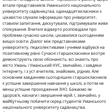
вітали представників Уманського національного
університету садівництва, одинадцятикласники з
цікавістю слухали інформацію про університет,
ставили запитання, дискутували, підтримували живе
спілкування. Вчителі відверто розповідали про
проблеми сучасної школи, цікавилися сьогоденням
вищої освіти. Діалог між представниками
університету, педколективами і учнями відбувся на
позитивному рівні. Сучасні старшокласники вкотре
демонструють свою обізнаність: всі знають про
місто Умань і Уманський НУС, звичайно, і завдяки
Інтернету, і з уст вчителів, знайомих, рідних. Але
основним завданням сьогоднішніх старшокласників
є успішне завершення навчання у школі, а потім не
менш успішне проходження ЗНО. Бажаємо їм
здоров’я, наснаги і звершення мрій. І, звичайно, у
майбутньому побачити серед студентів Уманського
національного університету садівництва.