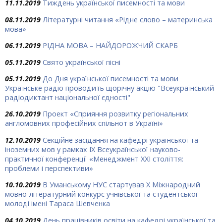
11.11.2019
Тиждень української писемності та мови
08.11.2019
Літературні читання «Рідне слово – материнська
мова»
06.11.2019
РІДНА МОВА – НАЙДОРОЖЧИЙ СКАРБ
05.11.2019
Свято української пісні
05.11.2019
До Дня української писемності та мови
Українське радіо проводить щорічну акцію "Всеукраїнський
радіодиктант національної єдності"
26.10.2019
Проект «Сприяння розвитку регіональних
англомовних професійних спільнот в Україні»
12.10.2019
Секційне засідання на кафедрі української та
іноземних мов у рамках ІХ Всеукраїнської науково-
практичної конференції «Менеджмент ХХІ століття:
проблеми і перспективи»
10.10.2019
В Уманському НУС стартував Х Міжнародний
мовно-літературний конкурс учнівської та студентської
молоді імені Тараса Шевченка
04.10.2019
День працівників освіти на кафедрі української та