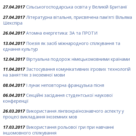
27.04.2017
Сільськогосподарська освіта у Великій Британії
27.04.2017
Літературна вітальня, присвячена пам'яті Вільяма
Шекспіра
26.04.2017
Атомна енергетика: ЗА та ПРОТИ
13.04.2017
Поезія як засіб міжнародного спілкування та
єднання культур
12.04.2017
Віртуальна подорож німецькомовними країнами
11.04.2017
Застосування комунікативних ігрових технологій
на заняттях з іноземної мови
08.04.2017
І лунає неповторна французька пісня
06.04.2017
Секційні засідання студентської наукової
конференції
26.03.2017
Використання лінгвокраїнознавчого аспекту у
процесі викладання іноземних мов
17.03.2017
Використання рольової гри при навчанні
іншомовного спілкування