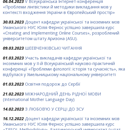
06.04.2023
V Всеукраїнська Інтернет-конференція
«Проблеми лінгвістики й методики викладання мов у
контексті входження України в Європейський простір»
30.03.2023
Доцент кафедри української та іноземних мов
Уманського НУС Юлія Фернос успішно завершила курс
«Creating and Implementing Online Courses», розроблений
університетом штату Аризона (ASU).
09.03.2023
ШЕЕВЧЕНКІВСЬКІ ЧИТАННЯ
01.03.2023
Участь викладачів кафедри української та
іноземних мов у ІІ-й Всеукраїнській науково-практичній
конференції «Проблеми філології: історія та сучасність», яка
відбулася у Хмельницькому національному університеті
01.03.2023
Освітня подорож до Сербії
21.02.2023
МІЖНАРОДНИЙ ДЕНЬ РІДНОЇ МОВИ
(International Mother Language Day)
14.02.2023
З ЛЮБОВ’Ю У СЕРЦІ ДО ЗСУ
16.12.2022
Доцент кафедри української та іноземних мов
Уманського НУС Юлія Фернос успішно завершила курс
«TESOL Methodology», Балтиморський університет (штат