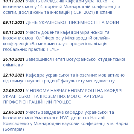
10.11.2021
Участь викладачів кафедри української та
іноземних мов у 14 щорічній Міжнародній конференції з
освіти, досліджень та інновацій (ICERI 2021) в Іспанії
09.11.2021
ДЕНЬ УКРАЇНСЬКОЇ ПИСЕМНОСТІ ТА МОВИ
08.11.2021
Участь доцента кафедри української та
іноземних мов Юлії Фернос у Міжнародній онлайн-
конференції «За межами галузі: професіоналізація
глобальних практик TEYL»
26.10.2021
Завершився І етап Всеукраїнської студентської
олімпіади
22.10.2021
Кафедра української та іноземних мов активно
підтримує наукові традиції факультету менеджменту
22.09.2021
У НОВОМУ НАВЧАЛЬНОМУ РОЦІ НА КАФЕДРІ
УКРАЇНСЬКОЇ ТА ІНОЗЕМНИХ МОВ СТАРТУВАВ
ПРОФОРІЄНТАЦІЙНИЙ ПРОЦЕС
22.06.2021
Участь завідувача кафедри української та
іноземних мов Уманського НУС, доцента Наталії
Комісаренко у Міжнародній науковій конференції у м. Варна
(Болгарія)