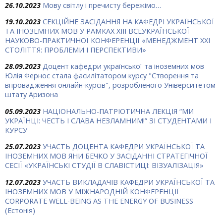
26.10.2023
Мову світлу і пречисту бережімо…
19.10.2023
СЕКЦІЙНЕ ЗАСІДАННЯ НА КАФЕДРІ УКРАЇНСЬКОЇ
ТА ІНОЗЕМНИХ МОВ У РАМКАХ ХIII ВСЕУКРАЇНСЬКОЇ
НАУКОВО-ПРАКТИЧНОЇ КОНФЕРЕНЦІЇ «МЕНЕДЖМЕНТ ХХІ
СТОЛІТТЯ: ПРОБЛЕМИ І ПЕРСПЕКТИВИ»
28.09.2023
Доцент кафедри української та іноземних мов
Юлія Фернос стала фасилітатором курсу "Створення та
впровадження онлайн-курсів", розробленого Університетом
штату Аризона
05.09.2023
НАЦІОНАЛЬНО-ПАТРІОТИЧНА ЛЕКЦІЯ “МИ
УКРАЇНЦІ: ЧЕСТЬ І СЛАВА НЕЗЛАМНИМ!” ЗІ СТУДЕНТАМИ І
КУРСУ
25.07.2023
УЧАСТЬ ДОЦЕНТА КАФЕДРИ УКРАЇНСЬКОЇ ТА
ІНОЗЕМНИХ МОВ ЯНИ БЕЧКО У ЗАСІДАННІ СТРАТЕГІЧНОЇ
СЕСІЇ «УКРАЇНСЬКІ СТУДІЇ В СЛАВІСТИЦІ: ВІЗУАЛІЗАЦІЯ»
12.07.2023
УЧАСТЬ ВИКЛАДАЧІВ КАФЕДРИ УКРАЇНСЬКОЇ ТА
ІНОЗЕМНИХ МОВ У МІЖНАРОДНІЙ КОНФЕРЕНЦІЇ
CORPORATE WELL-BEING AS THE ENERGY OF BUSINESS
(Естонія)