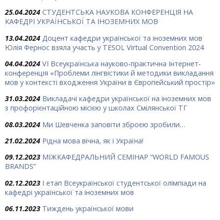
25.04.2024
СТУДЕНТСЬКА НАУКОВА КОНФЕРЕНЦІЯ НА
КАФЕДРІ УКРАЇНСЬКОЇ ТА ІНОЗЕМНИХ МОВ
13.04.2024
Доцент кафедри української та іноземних мов
Юлія Фернос взяла участь у TESOL Virtual Convention 2024
04.04.2024
VІ Всеукраїнська науково-практична Інтернет-
конференція «Проблеми лінгвістики й методики викладання
мов у контексті входження України в Європейський простір»
31.03.2024
Викладачі кафедри української на іноземних мов
з профорієнтаційною місією у школах Смілянської ТГ
08.03.2024
Ми Шевченка заповіти зброєю зробили…
21.02.2024
Рідна мова вічна, як і Україна!
09.12.2023
МІЖКАФЕДРАЛЬНИЙ СЕМІНАР “WORLD FAMOUS
BRANDS”
02.12.2023
І етап Всеукраїнської студентської олімпіади на
кафедрі української та іноземних мов
06.11.2023
Тиждень української мови