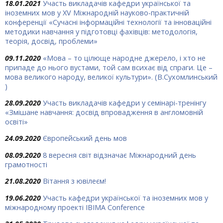
18.01.2021
Участь викладачів кафедри української та
іноземних мов у XV Міжнародній науково-практичній
конференції «Сучасні інформаційні технології та інноваційні
методики навчання у підготовці фахівців: методологія,
теорія, досвід, проблеми»
09.11.2020
«Мова – то цілюще народ­не джерело, і хто не
припаде до нього вустами, той сам всихає від спраги. Це –
мова великого народу, великої культури». (В.Сухомлинський
)
28.09.2020
Участь викладачів кафедри у семінарі-тренінгу
«Змішане навчання: досвід впровадження в англомовній
освіті»
24.09.2020
Європейський день мов
08.09.2020
8 вересня світ відзначає Міжнародний день
грамотності
21.08.2020
Вітання з ювілеєм!
19.06.2020
Участь кафедри української та іноземних мов у
міжнародному проекті IBIMA Conference