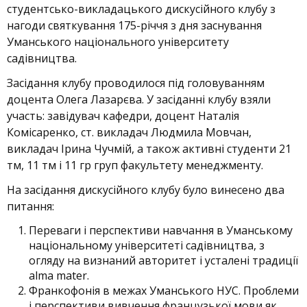
студентсько-викладацького дискусійного клубу з
нагоди святкування 175-річчя з дня заснування
Уманського національного університету
садівництва.
Засідання клубу проводилося під головуванням
доцента Олега Лазарєва. У засіданні клубу взяли
участь: завідувач кафедри, доцент Наталія
Комісаренко, ст. викладач Людмила Мовчан,
викладач Ірина Чучмій, а також активні студенти 21
тм, 11 тм і 11 гр груп факультету менеджменту.
На засідання дискусійного клубу було винесено два
питання:
Переваги і перспективи навчання в Уманському
національному університеті садівництва, з
огляду на визнаний авторитет і усталені традиції
alma mater.
Франкофонія в межах Уманського НУС. Проблеми
і перспективи вивчення французької мови як