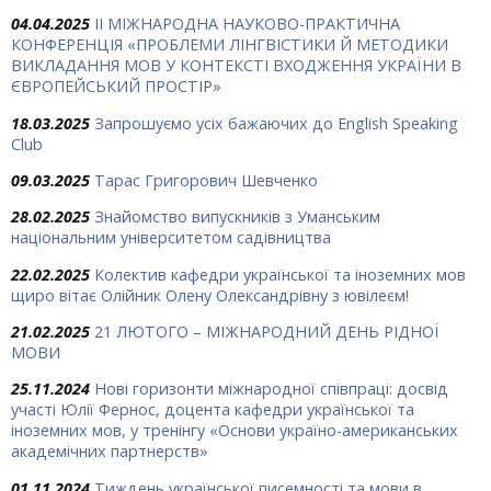
04.04.2025
ІІ МІЖНАРОДНА НАУКОВО-ПРАКТИЧНА
КОНФЕРЕНЦІЯ «ПРОБЛЕМИ ЛІНГВІСТИКИ Й МЕТОДИКИ
ВИКЛАДАННЯ МОВ У КОНТЕКСТІ ВХОДЖЕННЯ УКРАЇНИ В
ЄВРОПЕЙСЬКИЙ ПРОСТІР»
18.03.2025
Запрошуємо усіх бажаючих до English Speaking
Club
09.03.2025
Тарас Григорович Шевченко
28.02.2025
Знайомство випускників з Уманським
національним університетом садівництва
22.02.2025
Колектив кафедри української та іноземних мов
щиро вітає Олійник Олену Олександрівну з ювілеєм!
21.02.2025
21 ЛЮТОГО – МІЖНАРОДНИЙ ДЕНЬ РІДНОЇ
МОВИ
25.11.2024
Нові горизонти міжнародної співпраці: досвід
участі Юлії Фернос, доцента кафедри української та
іноземних мов, у тренінгу «Основи україно-американських
академічних партнерств»
01.11.2024
Тиждень української писемності та мови в