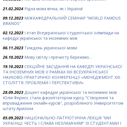
21.02.2024
Рідна мова вічна, як і Україна!
09.12.2023
МІЖКАФЕДРАЛЬНИЙ СЕМІНАР “WORLD FAMOUS
BRANDS”
02.12.2023
І етап Всеукраїнської студентської олімпіади на
кафедрі української та іноземних мов
06.11.2023
Тиждень української мови
26.10.2023
Мову світлу і пречисту бережімо…
19.10.2023
СЕКЦІЙНЕ ЗАСІДАННЯ НА КАФЕДРІ УКРАЇНСЬКОЇ
ТА ІНОЗЕМНИХ МОВ У РАМКАХ ХIII ВСЕУКРАЇНСЬКОЇ
НАУКОВО-ПРАКТИЧНОЇ КОНФЕРЕНЦІЇ «МЕНЕДЖМЕНТ ХХІ
СТОЛІТТЯ: ПРОБЛЕМИ І ПЕРСПЕКТИВИ»
28.09.2023
Доцент кафедри української та іноземних мов
Юлія Фернос стала фасилітатором курсу "Створення та
впровадження онлайн-курсів", розробленого Університетом
штату Аризона
05.09.2023
НАЦІОНАЛЬНО-ПАТРІОТИЧНА ЛЕКЦІЯ “МИ
УКРАЇНЦІ: ЧЕСТЬ І СЛАВА НЕЗЛАМНИМ!” ЗІ СТУДЕНТАМИ І