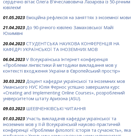
сердечно вітає Олега В'ячеславовича Лазарєва із 50-річним
ювілеєм!
01.05.2023
Емоційна рефлексія на заняттях з іноземної мови
21.04.2023
До 90-річного ювілею Замаховської Майї
Юхимівні
20.04.2023
СТУДЕНТСЬКА НАУКОВА КОНФЕРЕНЦІЯ НА
КАФЕДРІ УКРАЇНСЬКОЇ ТА ІНОЗЕМНИХ МОВ
06.04.2023
V Всеукраїнська Інтернет-конференція
«Проблеми лінгвістики й методики викладання мов у
контексті входження України в Європейський простір»
30.03.2023
Доцент кафедри української та іноземних мов
Уманського НУС Юлія Фернос успішно завершила курс
«Creating and Implementing Online Courses», розроблений
університетом штату Аризона (ASU).
09.03.2023
ШЕЕВЧЕНКІВСЬКІ ЧИТАННЯ
01.03.2023
Участь викладачів кафедри української та
іноземних мов у ІІ-й Всеукраїнській науково-практичній
конференції «Проблеми філології: історія та сучасність», яка
відбулася у Хмельницькому національному університеті