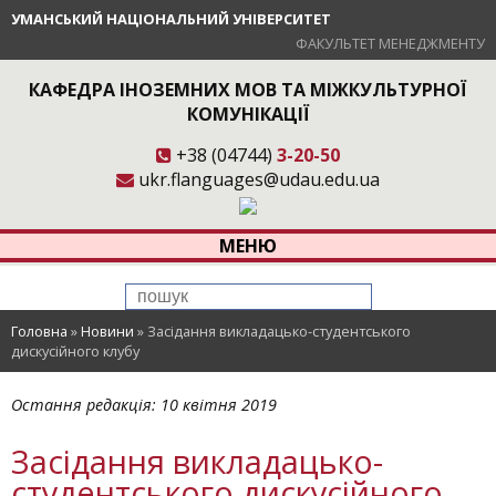
УМАНСЬКИЙ НАЦІОНАЛЬНИЙ УНІВЕРСИТЕТ
ФАКУЛЬТЕТ МЕНЕДЖМЕНТУ
КАФЕДРА ІНОЗЕМНИХ МОВ ТА МІЖКУЛЬТУРНОЇ
КОМУНІКАЦІЇ
+38 (04744)
3-20-50
ukr.flanguages@udau.edu.ua
МЕНЮ
Головна
»
Новини
»
Засідання викладацько-студентського
дискусійного клубу
Остання редакція:
10 квітня 2019
Засідання викладацько-
студентського дискусійного