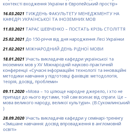
контексті входження України в Європейський простір»
16.03.2021
ТИЖДЕНЬ ФАКУЛЬТЕТУ МЕНЕДЖМЕНТУ НА
КАФЕДРІ УКРАЇНСЬКОЇ ТА ІНОЗЕМНИХ МОВ
11.03.2021
ТАРАС ШЕВЧЕНКО – ПОСТАТЬ КРІЗЬ СТОЛІТТЯ
25.02.2021
До 150-річчя від дня народження Лесі Українки
21.02.2021
МІЖНАРОДНИЙ ДЕНЬ РІДНОЇ МОВИ
18.01.2021
Участь викладачів кафедри української та
іноземних мов у XV Міжнародній науково-практичній
конференції «Сучасні інформаційні технології та інноваційні
методики навчання у підготовці фахівців: методологія,
теорія, досвід, проблеми»
09.11.2020
«Мова – то цілюще народ­не джерело, і хто не
припаде до нього вустами, той сам всихає від спраги. Це –
мова великого народу, великої культури». (В.Сухомлинський
)
28.09.2020
Участь викладачів кафедри у семінарі-тренінгу
«Змішане навчання: досвід впровадження в англомовній
освіті»