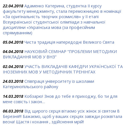
22.04.2018
Адаменко Катерина, студентка ІІ курсу
факультету менеджменту, стала переможницею в номінації
«За оригінальність творчих розмислів» у ІІ етапі
Всеукраїнської студентської олімпіади з навчальної
дисципліни «Українська мова (за професійним
спрямуванням)
05.04.2018
Чиста традиція напередодні Великого Свята
04.04.2018
НАУКОВИЙ СЕМІНАР “ПРОБЛЕМИ МЕТОДИКИ
ВИКЛАДАННЯ МОВ У ВНЗ”
02.04.2018
УЧАСТЬ ВИКЛАДАЧІВ КАФЕДРИ УКРАЇНСЬКОЇ ТА
ІНОЗЕМНИХ МОВ У МЕТОДИЧНИХ ТРЕНІНГАХ
24.03.2018
Співпраця університету із школами
Катеринопільського району
14.03.2018
Кобзарю! Знов до тебе я приходжу, бо ти для
мене совість і закон…
06.03.2018
Від щирого серця вітаємо усіх жінок зі святом 8
Березня!!! Бажаємо, щоб у ваших серцях завжди розквітала
весна! Щастя і кохання , здійснення мрій!