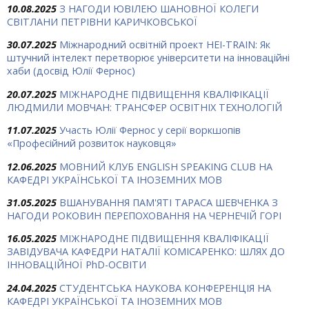
10.08.2025
З НАГОДИ ЮВІЛЕЮ ШАНОВНОЇ КОЛЕГИ
СВІТЛАНИ ПЕТРІВНИ КАРИЧКОВСЬКОЇ
30.07.2025
Міжнародний освітній проект HEI-TRAIN: Як
штучний інтелект перетворює університети на інноваційні
хаби (досвід Юлії Фернос)
20.07.2025
МІЖНАРОДНЕ ПІДВИЩЕННЯ КВАЛІФІКАЦІЇ
ЛЮДМИЛИ МОВЧАН: ТРАНСФЕР ОСВІТНІХ ТЕХНОЛОГІЙ
11.07.2025
Участь Юлії Фернос у серії воркшопів
«Професійний розвиток науковця»
12.06.2025
МОВНИЙ КЛУБ ENGLISH SPEAKING CLUB НА
КАФЕДРІ УКРАЇНСЬКОЇ ТА ІНОЗЕМНИХ МОВ
31.05.2025
ВШАНУВАННЯ ПАМ'ЯТІ ТАРАСА ШЕВЧЕНКА З
НАГОДИ РОКОВИН ПЕРЕПОХОВАННЯ НА ЧЕРНЕЧІЙ ГОРІ
16.05.2025
МІЖНАРОДНЕ ПІДВИЩЕННЯ КВАЛІФІКАЦІЇ
ЗАВІДУВАЧА КАФЕДРИ НАТАЛІЇ КОМІСАРЕНКО: ШЛЯХ ДО
ІННОВАЦІЙНОЇ PhD-ОСВІТИ
24.04.2025
СТУДЕНТСЬКА НАУКОВА КОНФЕРЕНЦІЯ НА
КАФЕДРІ УКРАЇНСЬКОЇ ТА ІНОЗЕМНИХ МОВ