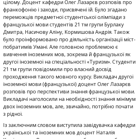
цілому. Доцент кафедри Олег Лазарєв розповів про
франкофонію і заходи, присвячені їй. Було згадано
переможців предметної студентської олімпіади з
французької мови студентів 21 тм групи Бурлаку
Дмитра, Насичову Аліну, Кормишова Андрія. Також
було проінформовано про діяльність організації міст-
побратимів Умані. Але головною проблемою є
вивчення іноземних мов, зокрема й французької як
другої іноземної на спеціальності «Туризм». Студенти
21 тм групи повідомили про власний досвід
проходження такого мовного курсу. Викладач другої
іноземної мови (французької) доцент Олег Лазарєв
розповів про перспективи знання французької мови.
Викладачі наголосили на необхідності знання мінімум
двох іноземних мов, але, звичайно, потрібно почати
з рідної.
Із заключним словом виступила завідувачка кафедри
української та іноземних мов доцент Наталія