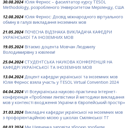
30.08.2024
Юлія Фернос – фасилітатор курсу TESOL
Methodology, розробленого Університетом Меріленду, США
12.08.2024
Юлія Фернос: Досвід міжнародного віртуального
обміну в галузі викладання іноземних мов
21.05.2024
ПОЧЕСНА ВІДЗНАКА ВИКЛАДАЧА КАФЕДРИ
УКРАЇНСЬКОЇ ТА ІНОЗЕМНИХ МОВ
19.05.2024
Вітаємо доцента Мовчан Людмилу
Володимирівну з ювілеєм!
25.04.2024
СТУДЕНТСЬКА НАУКОВА КОНФЕРЕНЦІЯ НА
КАФЕДРІ УКРАЇНСЬКОЇ ТА ІНОЗЕМНИХ МОВ
13.04.2024
Доцент кафедри української та іноземних мов
Юлія Фернос взяла участь у TESOL Virtual Convention 2024
04.04.2024
VІ Всеукраїнська науково-практична Інтернет-
конференція «Проблеми лінгвістики й методики викладання
мов у контексті входження України в Європейський простір»
31.03.2024
Викладачі кафедри української на іноземних мов
з профорієнтаційною місією у школах Смілянської ТГ
08.03.2024
Ми Шевченка заповіти зброєю зробили…