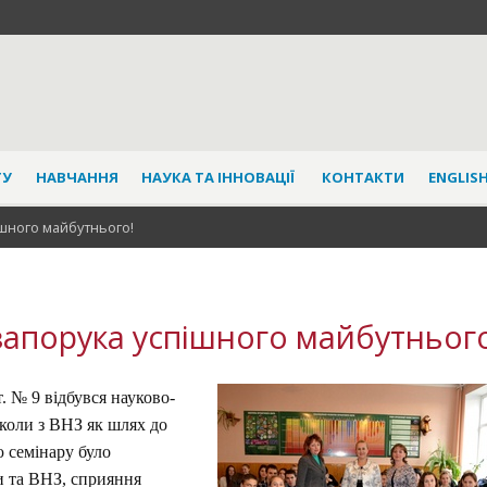
ТУ
НАВЧАННЯ
НАУКА ТА ІННОВАЦІЇ
КОНТАКТИ
ENGLISH
ішного майбутнього!
запорука успішного майбутнього
т. № 9 відбувся науково-
коли з ВНЗ як шлях до
ю семінару було
и та ВНЗ, сприяння