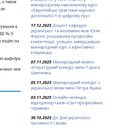
 а також
міжнародному навчальному курсі
али
«Європейські практики наукової
досконалості в цифрову еру»
17.12.2025
Доцент кафедри
сування в
української та іноземних мов Юлія
 ЗОШ № 9
Фернос розширила професійні
а надію на
компетенції, успішно завершивши
міжнародний курс з ефективної
комунікації.
нт кафедри
07.11.2025
Міжнародний мовно-
літературний конкурс імені Тараса
оземних мов
Шевченка
05.11.2025
Міжнародний конкурс з
української мови імені Петра Яцика
03.11.2025
Онлайн-челендж
відеорепортажів «Світ професійних
термінів»
30.10.2025
До Дня української
писемності і мови