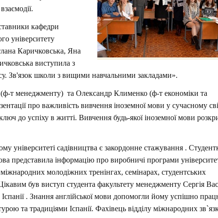
взаємодії.
дставники кафедри
ого університету
тлана Каричковська, Яна
ричковська виступила з
у. Зв'язок школи з вищими навчальними закладами».
(ф-т менеджменту) та Олександр Клименко (ф-т економіки та
ентації про важливість вивчення іноземної мови у сучасному сві
люч до успіху в житті. Вивчення будь-якої іноземної мови розкр
му університеті садівництва є закордонне стажування . Студен
ва представила інформацію про виробничі програми університе
 міжнародних молодіжних тренінгах, семінарах, студентських
. Цікавим був виступ студента факультету менеджменту Сергія Ва
Іспанії . Знання англійської мови допомогли йому успішно прац
урою та традиціями Іспанії. Фахівець відділу міжнародних зв`яз