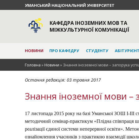
УМАНСЬКИЙ НАЦІОНАЛЬНИЙ УНІВЕРСИТЕТ
КАФЕДРА ІНОЗЕМНИХ МОВ ТА
МІЖКУЛЬТУРНОЇ КОМУНІКАЦІЇ
НОВИНИ
ПРО КАФЕДРУ
СТУДЕНТУ
АБІТУРІЄН
Головна
»
Новини
»
Знання іноземної мови – запорука усп
Остання редакція:
03 травня 2017
Знання іноземної мови – 
17 листопада 2015 року на базі Уманської ЗОШ І-ІІІ с
методичний семінар-практикум «Плідна співпраця ш
реалізації єдиної системи неперервної освіти». Мето
ознайомлення учасників з практикою взаємодії школ