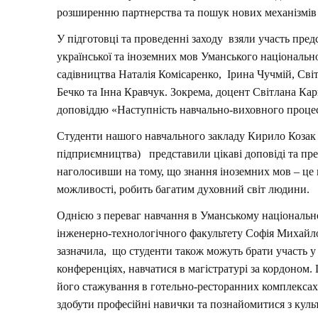
розширенню партнерства та пошук нових механізмів 
У підготовці та проведенні заходу взяли участь пре
української та іноземних мов Уманського національн
садівництва Наталія Комісаренко, Ірина Чучмій, Сві
Бечко та Інна Кравчук. Зокрема, доцент Світлана Ка
доповіддю «Наступність навчально-виховного процес
Студенти нашого навчального закладу Кирило Козак 
підприємництва) представили цікаві доповіді та през
наголосивши на тому, що знання іноземних мов – це к
можливості, робить багатим духовний світ людини.
Однією з переваг навчання в Уманському національно
інженерно-технологічного факультету Софія Михайло
зазначила, що студенти також можуть брати участь у
конференціях, навчатися в магістратурі за кордоном
його стажування в готельно-ресторанних комплексах 
здобути професійні навички та познайомитися з культ