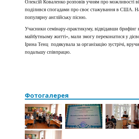
Олексій Коваленко розповів учням про можливості ві
поділився спогадами про своє стажування в США. Н
популярну англійську пісню.
Учасники семінару-практикуму, відвідавши брифінг на
майбутньому житті», мали змогу переконатися у ді
Ірина Тенц подякувала за організацію зустрічі, вруч
подальшу співпрацю.
Фотогалерея