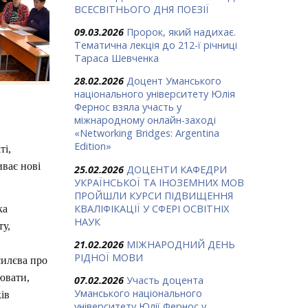
ВСЕСВІТНЬОГО ДНЯ ПОЕЗІЇ
09.03.2026
Пророк, який надихає.
Тематична лекція до 212-ї річниці
Тараса Шевченка
28.02.2026
Доцент Уманського
національного університету Юлія
Фернос взяла участь у
міжнародному онлайн-заході
«Networking Bridges: Argentina
Edition»
ті,
иває нові
25.02.2026
ДОЦЕНТИ КАФЕДРИ
УКРАЇНСЬКОЇ ТА ІНОЗЕМНИХ МОВ
ПРОЙШЛИ КУРСИ ПІДВИЩЕННЯ
КВАЛІФІКАЦІЇ У СФЕРІ ОСВІТНІХ
тка
НАУК
ту,
21.02.2026
МІЖНАРОДНИЙ ДЕНЬ
РІДНОЇ МОВИ
силєва про
ювати,
07.02.2026
Участь доцента
Уманського національного
ків
університету Юлії Фернос у