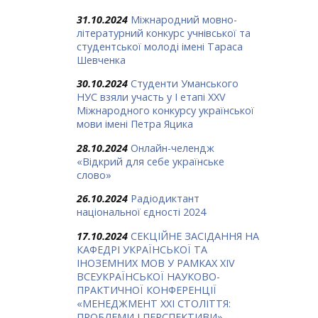
31.10.2024
Міжнародний мовно-
літературний конкурс учнівської та
студентської молоді імені Тараса
Шевченка
30.10.2024
Студенти Уманського
НУС взяли участь у І етапі ХХV
Міжнародного конкурсу української
мови імені Петра Яцика
28.10.2024
Онлайн-челендж
«Відкрий для себе українське
слово»
26.10.2024
Радіодиктант
національної єдності 2024
17.10.2024
СЕКЦІЙНЕ ЗАСІДАННЯ НА
КАФЕДРІ УКРАЇНСЬКОЇ ТА
ІНОЗЕМНИХ МОВ У РАМКАХ ХIV
ВСЕУКРАЇНСЬКОЇ НАУКОВО-
ПРАКТИЧНОЇ КОНФЕРЕНЦІЇ
«МЕНЕДЖМЕНТ ХХІ СТОЛІТТЯ:
ПРОБЛЕМИ І ПЕРСПЕКТИВИ»