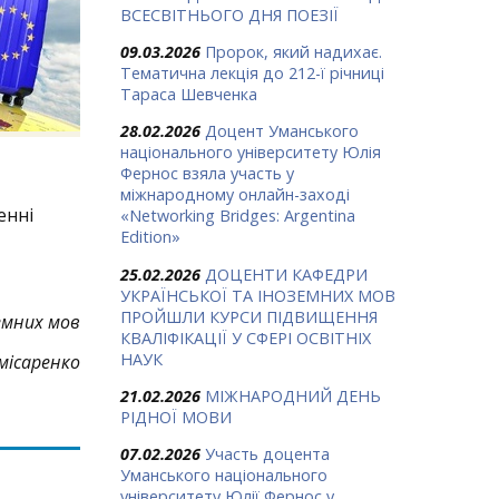
ВСЕСВІТНЬОГО ДНЯ ПОЕЗІЇ
09.03.2026
Пророк, який надихає.
Тематична лекція до 212-ї річниці
Тараса Шевченка
28.02.2026
Доцент Уманського
національного університету Юлія
Фернос взяла участь у
міжнародному онлайн-заході
енні
«Networking Bridges: Argentina
Edition»
25.02.2026
ДОЦЕНТИ КАФЕДРИ
УКРАЇНСЬКОЇ ТА ІНОЗЕМНИХ МОВ
ПРОЙШЛИ КУРСИ ПІДВИЩЕННЯ
емних мов
КВАЛІФІКАЦІЇ У СФЕРІ ОСВІТНІХ
НАУК
місаренко
21.02.2026
МІЖНАРОДНИЙ ДЕНЬ
РІДНОЇ МОВИ
07.02.2026
Участь доцента
Уманського національного
університету Юлії Фернос у