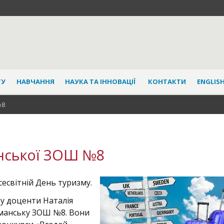
ТУ
НАВЧАННЯ
НАУКА ТА ІННОВАЦІЇ
КОНТАКТИ
ENGLISH
№8
анської ЗОШ №8
есвітній День туризму.
у доценти Наталія
манську ЗОШ №8. Вони