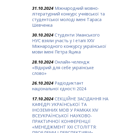
31.10.2024
Міжнародний мовно-
літературний конкурс учнівської та
студентської молоді імені Тараса
Шевченка
30.10.2024
Студенти Уманського
НУС взяли участь у І етапі ХХV
Міжнародного конкурсу української
мови імені Петра Яцика
28.10.2024
Онлайн-челендж
«Відкрий для себе українське
слово»
26.10.2024
Радіодиктант
національної єдності 2024
17.10.2024
СЕКЦІЙНЕ ЗАСІДАННЯ НА
КАФЕДРІ УКРАЇНСЬКОЇ ТА
ІНОЗЕМНИХ МОВ У РАМКАХ ХIV
ВСЕУКРАЇНСЬКОЇ НАУКОВО-
ПРАКТИЧНОЇ КОНФЕРЕНЦІЇ
«МЕНЕДЖМЕНТ ХХІ СТОЛІТТЯ:
ПРОБЛЕМИ І ПЕРСПЕКТИВИ»