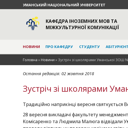
УМАНСЬКИЙ НАЦІОНАЛЬНИЙ УНІВЕРСИТЕТ
КАФЕДРА ІНОЗЕМНИХ МОВ ТА
МІЖКУЛЬТУРНОЇ КОМУНІКАЦІЇ
НОВИНИ
ПРО КАФЕДРУ
СТУДЕНТУ
АБІТУРІЄН
Головна
»
Новини
»
Зустріч зі школярами Уманської ЗОШ 
Остання редакція:
02 жовтня 2018
Зустріч зі школярами Ум
Традиційно наприкінці вересня святкується Вс
28 вересня викладачі факультету менеджмент
Комісаренко та Людмила Малюга відвідали У