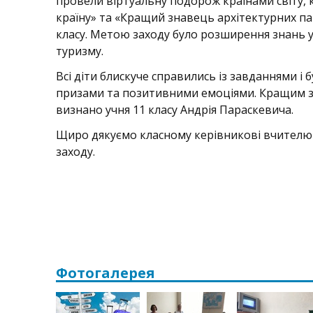
провели віртуальну подорож країнами світу, 
країну» та «Кращий знавець архітектурних пам
класу. Метою заходу було розширення знань уч
туризму.
Всі діти блискуче справились із завданнями і 
призами та позитивними емоціями. Кращим з
визнано учня 11 класу Андрія Параскевича.
Щиро дякуємо класному керівникові вчителю г
заходу.
Фотогалерея