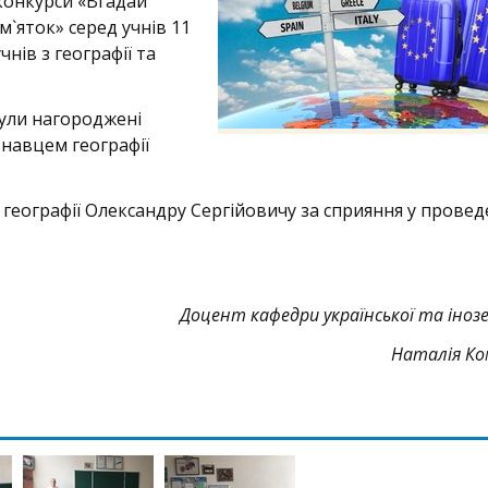
конкурси «Вгадай
`яток» серед учнів 11
нів з географії та
були нагороджені
навцем географії
еографії Олександру Сергійовичу за сприяння у провед
Доцент кафедри української та іноз
Наталія Ко