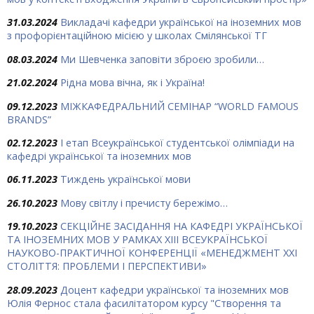
31.03.2024
Викладачі кафедри української на іноземних мов
з профорієнтаційною місією у школах Смілянської ТГ
08.03.2024
Ми Шевченка заповіти зброєю зробили…
21.02.2024
Рідна мова вічна, як і Україна!
09.12.2023
МІЖКАФЕДРАЛЬНИЙ СЕМІНАР “WORLD FAMOUS
BRANDS”
02.12.2023
І етап Всеукраїнської студентської олімпіади на
кафедрі української та іноземних мов
06.11.2023
Тиждень української мови
26.10.2023
Мову світлу і пречисту бережімо…
19.10.2023
СЕКЦІЙНЕ ЗАСІДАННЯ НА КАФЕДРІ УКРАЇНСЬКОЇ
ТА ІНОЗЕМНИХ МОВ У РАМКАХ ХIII ВСЕУКРАЇНСЬКОЇ
НАУКОВО-ПРАКТИЧНОЇ КОНФЕРЕНЦІЇ «МЕНЕДЖМЕНТ ХХІ
СТОЛІТТЯ: ПРОБЛЕМИ І ПЕРСПЕКТИВИ»
28.09.2023
Доцент кафедри української та іноземних мов
Юлія Фернос стала фасилітатором курсу "Створення та