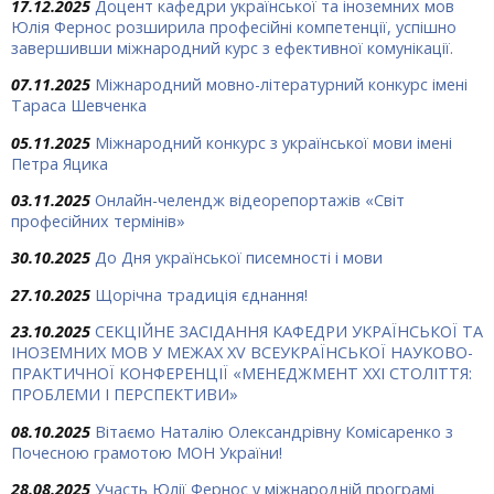
17.12.2025
Доцент кафедри української та іноземних мов
Юлія Фернос розширила професійні компетенції, успішно
завершивши міжнародний курс з ефективної комунікації.
07.11.2025
Міжнародний мовно-літературний конкурс імені
Тараса Шевченка
05.11.2025
Міжнародний конкурс з української мови імені
Петра Яцика
03.11.2025
Онлайн-челендж відеорепортажів «Світ
професійних термінів»
30.10.2025
До Дня української писемності і мови
27.10.2025
Щорічна традиція єднання!
23.10.2025
СЕКЦІЙНЕ ЗАСІДАННЯ КАФЕДРИ УКРАЇНСЬКОЇ ТА
ІНОЗЕМНИХ МОВ У МЕЖАХ ХV ВСЕУКРАЇНСЬКОЇ НАУКОВО-
ПРАКТИЧНОЇ КОНФЕРЕНЦІЇ «МЕНЕДЖМЕНТ XXI СТОЛІТТЯ:
ПРОБЛЕМИ І ПЕРСПЕКТИВИ»
08.10.2025
Вітаємо Наталію Олександрівну Комісаренко з
Почесною грамотою МОН України!
28.08.2025
Участь Юлії Фернос у міжнародній програмі