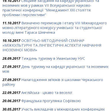
19.10.2017
Секційне засідання на кафедрі української та
іноземних мов у рамках VІІ Всеукраїнської науково-
практичної конференції "Менеджмент ХХІ століття:
проблеми і перспективи"
11.10.2017
Визначено переможців І етапу VIII Міжнародного
мовно-літературного конкурсу учнівської та студентської
молоді імені Тараса Шевченка
10.10.2017
ОСВІТНЬО-МЕТОДИЧНИЙ СЕМІНАР
«МІЖКУЛЬТУРНІ ТА ЛІНГВІСТИЧНІ АСПЕКТИ НАВЧАННЯ
ІНОЗЕМНОЇ МОВИ»
28.09.2017
Тиждень туризму в Уманському НУС
27.09.2017
День туризму на кафедрі української та іноземних
мов
27.09.2017
Налагодження зв’язків зі школами Черкаського
району
22.09.2017
Англійська - цікаво та весело!
20.06.2017
Французька прогулянка Софіївкою
30.05.2017
Участь викладачів у міжнародних конференціях