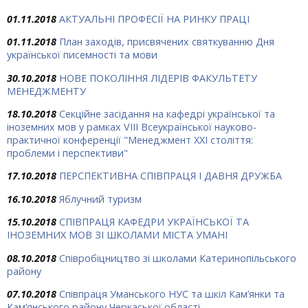
01.11.2018
АКТУАЛЬНІ ПРОФЕСІЇ НА РИНКУ ПРАЦІ
01.11.2018
План заходів, присвячених святкуванню Дня
української писемності та мови
30.10.2018
НОВЕ ПОКОЛІННЯ ЛІДЕРІВ ФАКУЛЬТЕТУ
МЕНЕДЖМЕНТУ
18.10.2018
Секційне засідання на кафедрі української та
іноземних мов у рамках VІІІ Всеукраїнської науково-
практичної конференції "Менеджмент ХХІ століття:
проблеми і перспективи"
17.10.2018
ПЕРСПЕКТИВНА СПІВПРАЦЯ І ДАВНЯ ДРУЖБА
16.10.2018
Яблучний туризм
15.10.2018
СПІВПРАЦЯ КАФЕДРИ УКРАЇНСЬКОЇ ТА
ІНОЗЕМНИХ МОВ ЗІ ШКОЛАМИ МІСТА УМАНІ
08.10.2018
Співробіцництво зі школами Катеринопільського
району
07.10.2018
Співпраця Уманського НУС та шкіл Кам’янки та
Кам’янського району Черкаської області