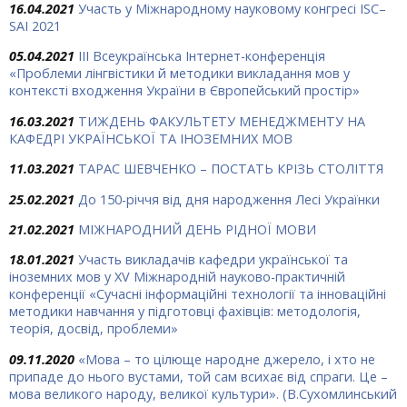
16.04.2021
Участь у Міжнародному науковому конгресі ISC–
SAI 2021
05.04.2021
IІІ Всеукраїнська Інтернет-конференція
«Проблеми лінгвістики й методики викладання мов у
контексті входження України в Європейський простір»
16.03.2021
ТИЖДЕНЬ ФАКУЛЬТЕТУ МЕНЕДЖМЕНТУ НА
КАФЕДРІ УКРАЇНСЬКОЇ ТА ІНОЗЕМНИХ МОВ
11.03.2021
ТАРАС ШЕВЧЕНКО – ПОСТАТЬ КРІЗЬ СТОЛІТТЯ
25.02.2021
До 150-річчя від дня народження Лесі Українки
21.02.2021
МІЖНАРОДНИЙ ДЕНЬ РІДНОЇ МОВИ
18.01.2021
Участь викладачів кафедри української та
іноземних мов у XV Міжнародній науково-практичній
конференції «Сучасні інформаційні технології та інноваційні
методики навчання у підготовці фахівців: методологія,
теорія, досвід, проблеми»
09.11.2020
«Мова – то цілюще народ­не джерело, і хто не
припаде до нього вустами, той сам всихає від спраги. Це –
мова великого народу, великої культури». (В.Сухомлинський