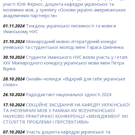
участі Юлії Фернос, доцента кафедри української та
іноземних мов, у тренінгу «Основи україно-американських
академічних партнерств»
01.11.2024
Тиждень української писемності та мови в
Уманському НУС
31.10.2024
Міжнародний мовно-літературний конкурс
учнівської та студентської молоді імені Тараса Шевченка
30.10.2024
Студенти Уманського НУС взяли участь у І етапі
ХХV Міжнародного конкурсу української мови імені Петра
Яцика
28.10.2024
Онлайн-челендж «Відкрий для себе українське
слово»
26.10.2024
Радіодиктант національної єдності 2024
17.10.2024
СЕКЦІЙНЕ ЗАСІДАННЯ НА КАФЕДРІ УКРАЇНСЬКОЇ
ТА ІНОЗЕМНИХ МОВ У РАМКАХ ХIV ВСЕУКРАЇНСЬКОЇ
НАУКОВО-ПРАКТИЧНОЇ КОНФЕРЕНЦІЇ «МЕНЕДЖМЕНТ ХХІ
СТОЛІТТЯ: ПРОБЛЕМИ І ПЕРСПЕКТИВИ»
07.10.2024
Участь доцента кафедри української та