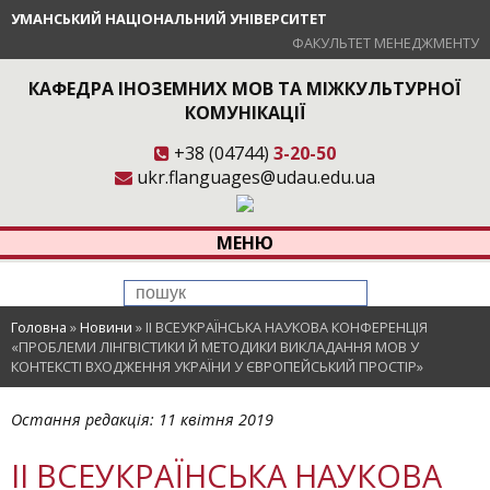
УМАНСЬКИЙ НАЦІОНАЛЬНИЙ УНІВЕРСИТЕТ
ФАКУЛЬТЕТ МЕНЕДЖМЕНТУ
КАФЕДРА ІНОЗЕМНИХ МОВ ТА МІЖКУЛЬТУРНОЇ
КОМУНІКАЦІЇ
+38 (04744)
3-20-50
ukr.flanguages@udau.edu.ua
МЕНЮ
Головна
»
Новини
»
ІІ ВСЕУКРАЇНСЬКА НАУКОВА КОНФЕРЕНЦІЯ
«ПРОБЛЕМИ ЛІНГВІСТИКИ Й МЕТОДИКИ ВИКЛАДАННЯ МОВ У
КОНТЕКСТІ ВХОДЖЕННЯ УКРАЇНИ У ЄВРОПЕЙСЬКИЙ ПРОСТІР»
Остання редакція:
11 квітня 2019
ІІ ВСЕУКРАЇНСЬКА НАУКОВА