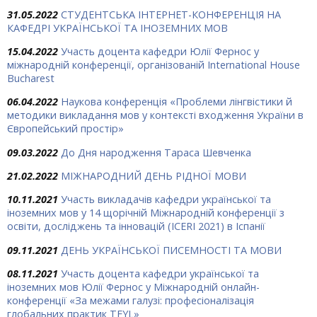
31.05.2022
СТУДЕНТСЬКА ІНТЕРНЕТ-КОНФЕРЕНЦІЯ НА
КАФЕДРІ УКРАЇНСЬКОЇ ТА ІНОЗЕМНИХ МОВ
15.04.2022
Участь доцента кафедри Юлії Фернос у
міжнародній конференції, організованій International House
Bucharest
06.04.2022
Наукова конференція «Проблеми лінгвістики й
методики викладання мов у контексті входження України в
Європейський простір»
09.03.2022
До Дня народження Тараса Шевченка
21.02.2022
МІЖНАРОДНИЙ ДЕНЬ РІДНОЇ МОВИ
10.11.2021
Участь викладачів кафедри української та
іноземних мов у 14 щорічній Міжнародній конференції з
освіти, досліджень та інновацій (ICERI 2021) в Іспанії
09.11.2021
ДЕНЬ УКРАЇНСЬКОЇ ПИСЕМНОСТІ ТА МОВИ
08.11.2021
Участь доцента кафедри української та
іноземних мов Юлії Фернос у Міжнародній онлайн-
конференції «За межами галузі: професіоналізація
глобальних практик TEYL»