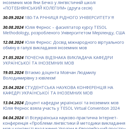
іноземних мов Яни Бечко у лінгвістичній школі
«ПОТЕБНЯНСЬКИЙ КОЛЕГІУМ» (друга сесія)
30.09.2024
180-ТА РІЧНИЦЯ РІДНОГО УНІВЕРСИТЕТУ !!!
30.08.2024
Юлія Фернос – фасилітатор курсу TESOL
Methodology, розробленого Університетом Меріленду, США
12.08.2024
Юлія Фернос: Досвід міжнародного віртуального
обміну в галузі викладання іноземних мов
21.05.2024
ПОЧЕСНА ВІДЗНАКА ВИКЛАДАЧА КАФЕДРИ
УКРАЇНСЬКОЇ ТА ІНОЗЕМНИХ МОВ
19.05.2024
Вітаємо доцента Мовчан Людмилу
Володимирівну з ювілеєм!
25.04.2024
СТУДЕНТСЬКА НАУКОВА КОНФЕРЕНЦІЯ НА
КАФЕДРІ УКРАЇНСЬКОЇ ТА ІНОЗЕМНИХ МОВ
13.04.2024
Доцент кафедри української та іноземних мов
Юлія Фернос взяла участь у TESOL Virtual Convention 2024
04.04.2024
VІ Всеукраїнська науково-практична Інтернет-
конференція «Проблеми лінгвістики й методики викладання
мов у контексті входження України в Європейський простір»