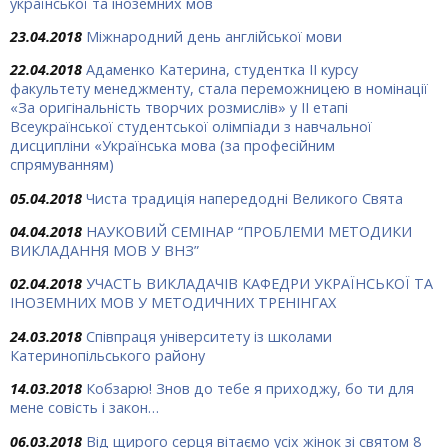
української та іноземних мов
23.04.2018
Міжнародний день англійської мови
22.04.2018
Адаменко Катерина, студентка ІІ курсу
факультету менеджменту, стала переможницею в номінації
«За оригінальність творчих розмислів» у ІІ етапі
Всеукраїнської студентської олімпіади з навчальної
дисципліни «Українська мова (за професійним
спрямуванням)
05.04.2018
Чиста традиція напередодні Великого Свята
04.04.2018
НАУКОВИЙ СЕМІНАР “ПРОБЛЕМИ МЕТОДИКИ
ВИКЛАДАННЯ МОВ У ВНЗ”
02.04.2018
УЧАСТЬ ВИКЛАДАЧІВ КАФЕДРИ УКРАЇНСЬКОЇ ТА
ІНОЗЕМНИХ МОВ У МЕТОДИЧНИХ ТРЕНІНГАХ
24.03.2018
Співпраця університету із школами
Катеринопільського району
14.03.2018
Кобзарю! Знов до тебе я приходжу, бо ти для
мене совість і закон…
06.03.2018
Від щирого серця вітаємо усіх жінок зі святом 8