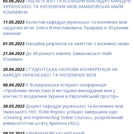
05.06.2023
ПІШЛА ІЗ ЖИТТЯ КОЛИШНЯ ВИКЛАДАЧ КАФЕДРИ
УКРАЇНСЬКОЇ ТА ІНОЗЕМНИХ МОВ ЗАМАХОВСЬКА МАЙЯ
ЮХИМІВНА
11.05.2023
Колектив кафедри української та іноземних мов
сердечно вітає Олега В'ячеславовича Лазарєва із 50-річним
ювілеєм!
01.05.2023
Емоційна рефлексія на заняттях з іноземної мови
21.04.2023
До 90-річного ювілею Замаховської Майї
Юхимівні
20.04.2023
СТУДЕНТСЬКА НАУКОВА КОНФЕРЕНЦІЯ НА
КАФЕДРІ УКРАЇНСЬКОЇ ТА ІНОЗЕМНИХ МОВ
06.04.2023
V Всеукраїнська Інтернет-конференція
«Проблеми лінгвістики й методики викладання мов у
контексті входження України в Європейський простір»
30.03.2023
Доцент кафедри української та іноземних мов
Уманського НУС Юлія Фернос успішно завершила курс
«Creating and Implementing Online Courses», розроблений
університетом штату Аризона (ASU).
09.03.2023
ШЕЕВЧЕНКІВСЬКІ ЧИТАННЯ