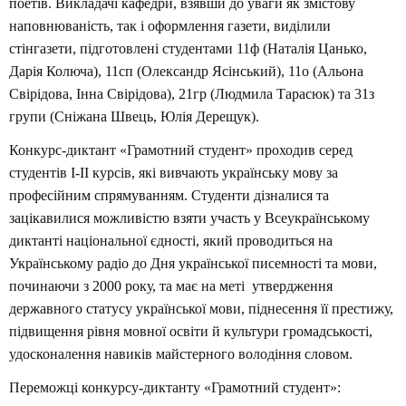
поетів. Викладачі кафедри, взявши до уваги як змістову
наповнюваність, так і оформлення газети, виділили
стінгазети, підготовлені студентами 11ф (Наталія Цанько,
Дарія Колюча), 11сп (Олександр Ясінський), 11о (Альона
Свірідова, Інна Свірідова), 21гр (Людмила Тарасюк) та 31з
групи (Сніжана Швець, Юлія Дерещук).
Конкурс-диктант «Грамотний студент» проходив серед
студентів I-II курсів, які вивчають українську мову за
професійним спрямуванням. Студенти дізналися та
зацікавилися можливістю взяти участь у Всеукраїнському
диктанті національної єдності, який проводиться на
Українському радіо до Дня української писемності та мови,
починаючи з 2000 року, та має на меті утвердження
державного статусу української мови, піднесення її престижу,
підвищення рівня мовної освіти й культури громадськості,
удосконалення навиків майстерного володіння словом.
Переможці конкурсу-диктанту «Грамотний студент»: