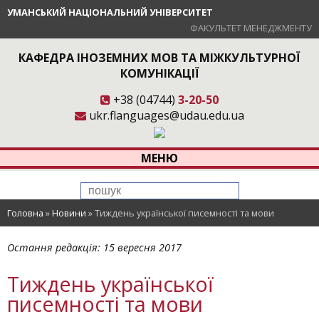
УМАНСЬКИЙ НАЦІОНАЛЬНИЙ УНІВЕРСИТЕТ
ФАКУЛЬТЕТ МЕНЕДЖМЕНТУ
КАФЕДРА ІНОЗЕМНИХ МОВ ТА МІЖКУЛЬТУРНОЇ
КОМУНІКАЦІЇ
+38 (04744)
3-20-50
ukr.flanguages@udau.edu.ua
МЕНЮ
Головна
»
Новини
»
Тиждень української писемності та мови
Остання редакція:
15 вересня 2017
Тиждень української
писемності та мови