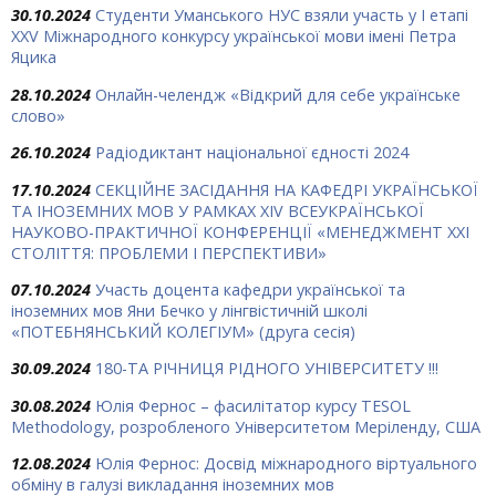
30.10.2024
Студенти Уманського НУС взяли участь у І етапі
ХХV Міжнародного конкурсу української мови імені Петра
Яцика
28.10.2024
Онлайн-челендж «Відкрий для себе українське
слово»
26.10.2024
Радіодиктант національної єдності 2024
17.10.2024
СЕКЦІЙНЕ ЗАСІДАННЯ НА КАФЕДРІ УКРАЇНСЬКОЇ
ТА ІНОЗЕМНИХ МОВ У РАМКАХ ХIV ВСЕУКРАЇНСЬКОЇ
НАУКОВО-ПРАКТИЧНОЇ КОНФЕРЕНЦІЇ «МЕНЕДЖМЕНТ ХХІ
СТОЛІТТЯ: ПРОБЛЕМИ І ПЕРСПЕКТИВИ»
07.10.2024
Участь доцента кафедри української та
іноземних мов Яни Бечко у лінгвістичній школі
«ПОТЕБНЯНСЬКИЙ КОЛЕГІУМ» (друга сесія)
30.09.2024
180-ТА РІЧНИЦЯ РІДНОГО УНІВЕРСИТЕТУ !!!
30.08.2024
Юлія Фернос – фасилітатор курсу TESOL
Methodology, розробленого Університетом Меріленду, США
12.08.2024
Юлія Фернос: Досвід міжнародного віртуального
обміну в галузі викладання іноземних мов