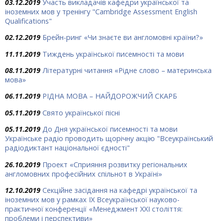
03.12.2019
Участь викладачів кафедри української та
іноземних мов у тренінгу "Cambridge Assessment English
Qualifications"
02.12.2019
Брейн-ринг «Чи знаєте ви англомовні країни?»
11.11.2019
Тиждень української писемності та мови
08.11.2019
Літературні читання «Рідне слово – материнська
мова»
06.11.2019
РІДНА МОВА – НАЙДОРОЖЧИЙ СКАРБ
05.11.2019
Свято української пісні
05.11.2019
До Дня української писемності та мови
Українське радіо проводить щорічну акцію "Всеукраїнський
радіодиктант національної єдності"
26.10.2019
Проект «Сприяння розвитку регіональних
англомовних професійних спільнот в Україні»
12.10.2019
Секційне засідання на кафедрі української та
іноземних мов у рамках ІХ Всеукраїнської науково-
практичної конференції «Менеджмент ХХІ століття:
проблеми і перспективи»