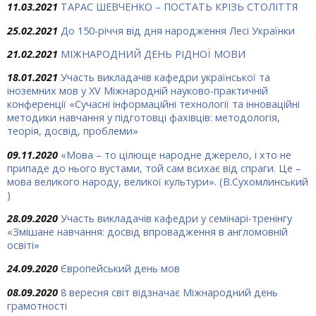
11.03.2021
ТАРАС ШЕВЧЕНКО – ПОСТАТЬ КРІЗЬ СТОЛІТТЯ
25.02.2021
До 150-річчя від дня народження Лесі Українки
21.02.2021
МІЖНАРОДНИЙ ДЕНЬ РІДНОЇ МОВИ
18.01.2021
Участь викладачів кафедри української та
іноземних мов у XV Міжнародній науково-практичній
конференції «Сучасні інформаційні технології та інноваційні
методики навчання у підготовці фахівців: методологія,
теорія, досвід, проблеми»
09.11.2020
«Мова – то цілюще народ­не джерело, і хто не
припаде до нього вустами, той сам всихає від спраги. Це –
мова великого народу, великої культури». (В.Сухомлинський
)
28.09.2020
Участь викладачів кафедри у семінарі-тренінгу
«Змішане навчання: досвід впровадження в англомовній
освіті»
24.09.2020
Європейський день мов
08.09.2020
8 вересня світ відзначає Міжнародний день
грамотності