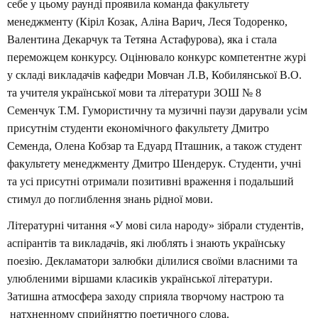
себе у цьому раунді проявила команда факультету
менеджменту (Кіріл Козак, Аліна Варич, Леся Тодоренко,
Валентина Декарчук та Тетяна Астафурова), яка і стала
переможцем конкурсу. Оцінювало конкурс компетентне журі
у складі викладачів кафедри Мовчан Л.В, Кобилянської В.О.
та учителя української мови та літератури ЗОШ № 8
Семенчук Т.М. Гумористичну та музичні паузи дарували усім
присутнім студенти економічного факультету Дмитро
Семенда, Олена Кобзар та Едуард Пташник, а також студент
факультету менеджменту Дмитро Шендерук. Студенти, учні
та усі присутні отримали позитивні враження і подальший
стимул до поглиблення знань рідної мови.
Літературні читання «У мові сила народу» зібрали студентів,
аспірантів та викладачів, які люблять і знають українську
поезію. Декламатори залюбки ділилися своїми власними та
улюбленими віршами класиків української літератури.
Затишна атмосфера заходу сприяла творчому настрою та
натхненному сприйняттю поетичного слова.