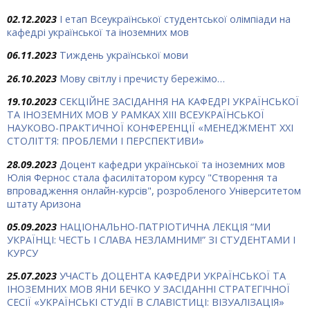
02.12.2023
І етап Всеукраїнської студентської олімпіади на
кафедрі української та іноземних мов
06.11.2023
Тиждень української мови
26.10.2023
Мову світлу і пречисту бережімо…
19.10.2023
СЕКЦІЙНЕ ЗАСІДАННЯ НА КАФЕДРІ УКРАЇНСЬКОЇ
ТА ІНОЗЕМНИХ МОВ У РАМКАХ ХIII ВСЕУКРАЇНСЬКОЇ
НАУКОВО-ПРАКТИЧНОЇ КОНФЕРЕНЦІЇ «МЕНЕДЖМЕНТ ХХІ
СТОЛІТТЯ: ПРОБЛЕМИ І ПЕРСПЕКТИВИ»
28.09.2023
Доцент кафедри української та іноземних мов
Юлія Фернос стала фасилітатором курсу "Створення та
впровадження онлайн-курсів", розробленого Університетом
штату Аризона
05.09.2023
НАЦІОНАЛЬНО-ПАТРІОТИЧНА ЛЕКЦІЯ “МИ
УКРАЇНЦІ: ЧЕСТЬ І СЛАВА НЕЗЛАМНИМ!” ЗІ СТУДЕНТАМИ І
КУРСУ
25.07.2023
УЧАСТЬ ДОЦЕНТА КАФЕДРИ УКРАЇНСЬКОЇ ТА
ІНОЗЕМНИХ МОВ ЯНИ БЕЧКО У ЗАСІДАННІ СТРАТЕГІЧНОЇ
СЕСІЇ «УКРАЇНСЬКІ СТУДІЇ В СЛАВІСТИЦІ: ВІЗУАЛІЗАЦІЯ»