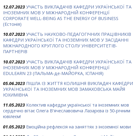
12.07.2023
УЧАСТЬ ВИКЛАДАЧІВ КАФЕДРИ УКРАЇНСЬКОЇ ТА
ІНОЗЕМНИХ МОВ У МІЖНАРОДНІЙ КОНФЕРЕНЦІЇ
CORPORATE WELL-BEING AS THE ENERGY OF BUSINESS
(Естонія)
10.07.2023
УЧАСТЬ НАУКОВО-ПЕДАГОГІЧНИХ ПРАЦІВНИКІВ
КАФЕДРИ УКРАЇНСЬКОЇ ТА ІНОЗЕМНИХ МОВ У ЗАСІДАННІ
МІЖНАРОДНОГО КРУГЛОГО СТОЛУ УНІВЕРСИТЕТІВ-
ПАРТНЕРІВ
10.07.2023
УЧАСТЬ ВИКЛАДАЧІВ КАФЕДРИ УКРАЇНСЬКОЇ ТА
ІНОЗЕМНИХ МОВ У МІЖНАРОДНІЙ КОНФЕРЕНЦІЇ
EDULEARN 23 (ПАЛЬМА-де-МАЙОРКА, ІСПАНІЯ)
05.06.2023
ПІШЛА ІЗ ЖИТТЯ КОЛИШНЯ ВИКЛАДАЧ КАФЕДРИ
УКРАЇНСЬКОЇ ТА ІНОЗЕМНИХ МОВ ЗАМАХОВСЬКА МАЙЯ
ЮХИМІВНА
11.05.2023
Колектив кафедри української та іноземних мов
сердечно вітає Олега В'ячеславовича Лазарєва із 50-річним
ювілеєм!
01.05.2023
Емоційна рефлексія на заняттях з іноземної мови