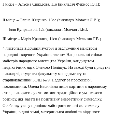
I місце – Альона Свірідова, 11о (викладач Фернос Ю.І.);
II місце – Олена Ющенко, 13ас (викладач Мовчан Л.В.);
Ілля Купрашвілі, 12а (викладач Мовчан Л.В.);
III місце – Марія Краплич, 11сп (викладач Мельник Г.В.)
4 листопада відбулася зустріч із заслуженим майстром
народної творчості України, членом Національної спілки
майстрів народного мистецтва України, кандидатом
педагогічних наук Оленою Поліщук. На заході були присутні
викладачі, студенти факультету менеджменту та
старшокласники ЗОШ № 9. Педагог за професією і
покликанням, Олена Василівна пише картини в народному
стилі, використовуючи мотиви традиційного уманського
розпису, які багаті на позитивну енергетичну символіку.
Особливу увагу приділяє майстриня вишні як символу
України, рідної землі, материнської любові та відданості.