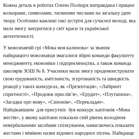
Кожна деталь в роботах Олени Поліщук виправдана і працює
кольорами, символами, таємними числами на загальну ідею
твору. Особливо важливі такі зустрічі для сучасної молоді, яка
мала змогу зануритися у світ краси та української
автентичності.
У мовознавчій грі «Мова моя калинова» за звання
найкращого мовознавця змагалися збірні команди факультету
менеджменту, економіки і підприємництва, а також команда
школярів ЗОШ № 8. Учасники мали змогу продемонструвати
свою ерудованість, кмітливість, згуртованість та швидкість
реакції у таких конкурсах, як «Презентація», «Лабіринт
спритності», «Продовж прислів’я», «Ерудит», «Плутанина»,
«Загадки про мову», «Синонім», «Перекладач».
Найцікавішим для присутніх був конкурс капітанів «Мова
жестів», у якому капітани показали свій рівень володіння
невербальними засобами спілкування, намагаючись показати
жестами і мімікою назви відомих народних пісень. Найкраще