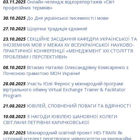
03.11.2025
Онлайн-челендж відеорепортажів «Світ
професійних термінів»
30.10.2025
До Дня української писемності і мови
27.10.2025
Щорічна традиція єднання!
23.10.2025
СЕКЦІЙНЕ ЗАСІДАННЯ КАФЕДРИ УКРАЇНСЬКОЇ ТА
ІНОЗЕМНИХ МОВ У МЕЖАХ ХV ВСЕУКРАЇНСЬКОЇ НАУКОВО-
ПРАКТИЧНОЇ КОНФЕРЕНЦІЇ «МЕНЕДЖМЕНТ XXI СТОЛІТТЯ:
ПРОБЛЕМИ І ПЕРСПЕКТИВИ»
08.10.2025
Вітаємо Наталію Олександрівну Комісаренко з
Почесною грамотою МОН України!
28.08.2025
Участь Юлії Фернос у міжнародній програмі
віртуального обміну Virtual Exchange Trainer & Facilitator
Program
21.08.2025
ЮВІЛЕЙ, СПОВНЕНИЙ ПОВАГИ ТА ВДЯЧНОСТІ
10.08.2025
З НАГОДИ ЮВІЛЕЮ ШАНОВНОЇ КОЛЕГИ
СВІТЛАНИ ПЕТРІВНИ КАРИЧКОВСЬКОЇ
30.07.2025
Міжнародний освітній проект HEI-TRAIN: Як
штучний інтелект перетворює університети на інноваційні