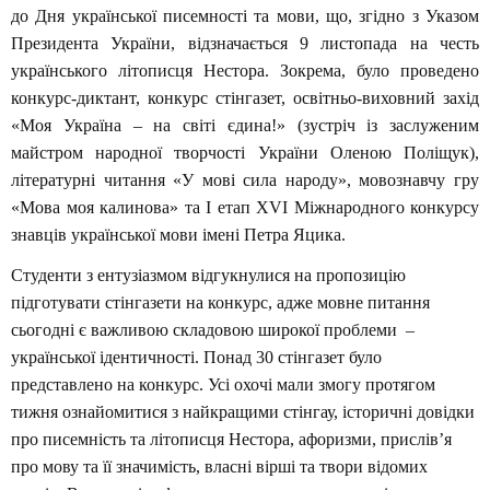
до Дня української писемності та мови, що, згідно з Указом
Президента України, відзначається 9 листопада на честь
українського літописця Нестора. Зокрема, було проведено
конкурс-диктант, конкурс стінгазет, освітньо-виховний захід
«Моя Україна – на світі єдина!» (зустріч із заслуженим
майстром народної творчості України Оленою Поліщук),
літературні читання «У мові сила народу», мовознавчу гру
«Мова моя калинова» та I етап XVІ Міжнародного конкурсу
знавців української мови імені Петра Яцика.
Студенти з ентузіазмом відгукнулися на пропозицію
підготувати стінгазети на конкурс, адже мовне питання
сьогодні є важливою складовою широкої проблеми –
української ідентичності. Понад 30 стінгазет було
представлено на конкурс. Усі охочі мали змогу протягом
тижня ознайомитися з найкращими стінгау, історичні довідки
про писемність та літописця Нестора, афоризми, прислів’я
про мову та її значимість, власні вірші та твори відомих