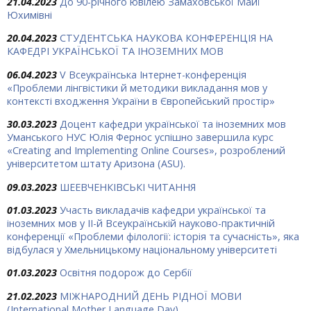
21.04.2023
До 90-річного ювілею Замаховської Майї
Юхимівні
20.04.2023
СТУДЕНТСЬКА НАУКОВА КОНФЕРЕНЦІЯ НА
КАФЕДРІ УКРАЇНСЬКОЇ ТА ІНОЗЕМНИХ МОВ
06.04.2023
V Всеукраїнська Інтернет-конференція
«Проблеми лінгвістики й методики викладання мов у
контексті входження України в Європейський простір»
30.03.2023
Доцент кафедри української та іноземних мов
Уманського НУС Юлія Фернос успішно завершила курс
«Creating and Implementing Online Courses», розроблений
університетом штату Аризона (ASU).
09.03.2023
ШЕЕВЧЕНКІВСЬКІ ЧИТАННЯ
01.03.2023
Участь викладачів кафедри української та
іноземних мов у ІІ-й Всеукраїнській науково-практичній
конференції «Проблеми філології: історія та сучасність», яка
відбулася у Хмельницькому національному університеті
01.03.2023
Освітня подорож до Сербії
21.02.2023
МІЖНАРОДНИЙ ДЕНЬ РІДНОЇ МОВИ
(International Mother Language Day)