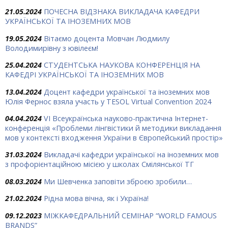
21.05.2024
ПОЧЕСНА ВІДЗНАКА ВИКЛАДАЧА КАФЕДРИ
УКРАЇНСЬКОЇ ТА ІНОЗЕМНИХ МОВ
19.05.2024
Вітаємо доцента Мовчан Людмилу
Володимирівну з ювілеєм!
25.04.2024
СТУДЕНТСЬКА НАУКОВА КОНФЕРЕНЦІЯ НА
КАФЕДРІ УКРАЇНСЬКОЇ ТА ІНОЗЕМНИХ МОВ
13.04.2024
Доцент кафедри української та іноземних мов
Юлія Фернос взяла участь у TESOL Virtual Convention 2024
04.04.2024
VІ Всеукраїнська науково-практична Інтернет-
конференція «Проблеми лінгвістики й методики викладання
мов у контексті входження України в Європейський простір»
31.03.2024
Викладачі кафедри української на іноземних мов
з профорієнтаційною місією у школах Смілянської ТГ
08.03.2024
Ми Шевченка заповіти зброєю зробили…
21.02.2024
Рідна мова вічна, як і Україна!
09.12.2023
МІЖКАФЕДРАЛЬНИЙ СЕМІНАР “WORLD FAMOUS
BRANDS”