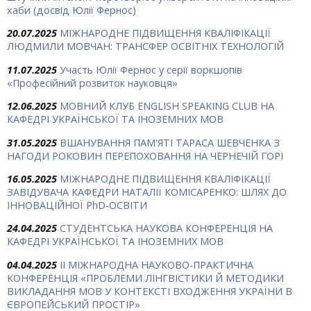
хаби (досвід Юлії Фернос)
20.07.2025
МІЖНАРОДНЕ ПІДВИЩЕННЯ КВАЛІФІКАЦІЇ
ЛЮДМИЛИ МОВЧАН: ТРАНСФЕР ОСВІТНІХ ТЕХНОЛОГІЙ
11.07.2025
Участь Юлії Фернос у серії воркшопів
«Професійний розвиток науковця»
12.06.2025
МОВНИЙ КЛУБ ENGLISH SPEAKING CLUB НА
КАФЕДРІ УКРАЇНСЬКОЇ ТА ІНОЗЕМНИХ МОВ
31.05.2025
ВШАНУВАННЯ ПАМ'ЯТІ ТАРАСА ШЕВЧЕНКА З
НАГОДИ РОКОВИН ПЕРЕПОХОВАННЯ НА ЧЕРНЕЧІЙ ГОРІ
16.05.2025
МІЖНАРОДНЕ ПІДВИЩЕННЯ КВАЛІФІКАЦІЇ
ЗАВІДУВАЧА КАФЕДРИ НАТАЛІЇ КОМІСАРЕНКО: ШЛЯХ ДО
ІННОВАЦІЙНОЇ PhD-ОСВІТИ
24.04.2025
СТУДЕНТСЬКА НАУКОВА КОНФЕРЕНЦІЯ НА
КАФЕДРІ УКРАЇНСЬКОЇ ТА ІНОЗЕМНИХ МОВ
04.04.2025
ІІ МІЖНАРОДНА НАУКОВО-ПРАКТИЧНА
КОНФЕРЕНЦІЯ «ПРОБЛЕМИ ЛІНГВІСТИКИ Й МЕТОДИКИ
ВИКЛАДАННЯ МОВ У КОНТЕКСТІ ВХОДЖЕННЯ УКРАЇНИ В
ЄВРОПЕЙСЬКИЙ ПРОСТІР»