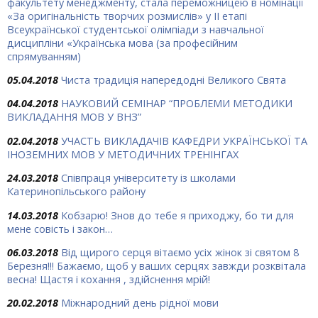
факультету менеджменту, стала переможницею в номінації
«За оригінальність творчих розмислів» у ІІ етапі
Всеукраїнської студентської олімпіади з навчальної
дисципліни «Українська мова (за професійним
спрямуванням)
05.04.2018
Чиста традиція напередодні Великого Свята
04.04.2018
НАУКОВИЙ СЕМІНАР “ПРОБЛЕМИ МЕТОДИКИ
ВИКЛАДАННЯ МОВ У ВНЗ”
02.04.2018
УЧАСТЬ ВИКЛАДАЧІВ КАФЕДРИ УКРАЇНСЬКОЇ ТА
ІНОЗЕМНИХ МОВ У МЕТОДИЧНИХ ТРЕНІНГАХ
24.03.2018
Співпраця університету із школами
Катеринопільського району
14.03.2018
Кобзарю! Знов до тебе я приходжу, бо ти для
мене совість і закон…
06.03.2018
Від щирого серця вітаємо усіх жінок зі святом 8
Березня!!! Бажаємо, щоб у ваших серцях завжди розквітала
весна! Щастя і кохання , здійснення мрій!
20.02.2018
Міжнародний день рідної мови