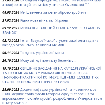
31.03.2024
Викладачі кафедри української на іноземних мов
з профорієнтаційною місією у школах Смілянської ТГ
08.03.2024
Ми Шевченка заповіти зброєю зробили…
21.02.2024
Рідна мова вічна, як і Україна!
09.12.2023
МІЖКАФЕДРАЛЬНИЙ СЕМІНАР “WORLD FAMOUS
BRANDS”
02.12.2023
І етап Всеукраїнської студентської олімпіади на
кафедрі української та іноземних мов
06.11.2023
Тиждень української мови
26.10.2023
Мову світлу і пречисту бережімо…
19.10.2023
СЕКЦІЙНЕ ЗАСІДАННЯ НА КАФЕДРІ УКРАЇНСЬКОЇ
ТА ІНОЗЕМНИХ МОВ У РАМКАХ ХIII ВСЕУКРАЇНСЬКОЇ
НАУКОВО-ПРАКТИЧНОЇ КОНФЕРЕНЦІЇ «МЕНЕДЖМЕНТ ХХІ
СТОЛІТТЯ: ПРОБЛЕМИ І ПЕРСПЕКТИВИ»
28.09.2023
Доцент кафедри української та іноземних мов
Юлія Фернос стала фасилітатором курсу "Створення та
впровадження онлайн-курсів", розробленого Університетом
штату Аризона