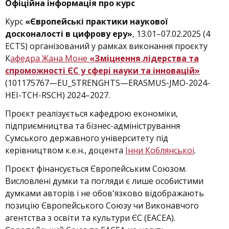
Офіційна інформація про курс
Курс
«Європейські практики наукової
досконалості в цифрову еру»
, 13.01–07.02.2025 (4
ECTS) організований у рамках виконання проєкту
К
афедра Жана Моне
«Зміцнення лідерства та
спроможності ЄС у сфері науки та інновацій»
(101175767—EU_STRENGHTS—ERASMUS-JMO-2024-
HEI-TCH-RSCH) 2024–2027.
Проєкт реалізується кафедрою економіки,
підприємництва та бізнес-адміністрування
Сумського державного університету під
керівництвом к.е.н., доцента
Інни Коблянської
.
Проєкт фінансується Європейським Союзом.
Висловлені думки та погляди є лише особистими
думками авторів і не обов'язково відображають
позицію Європейського Союзу чи Виконавчого
агентства з освіти та культури ЄС (EACEA).