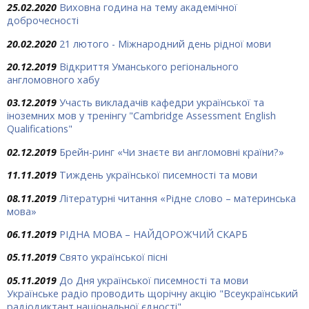
25.02.2020
Виховна година на тему академічної
доброчесності
20.02.2020
21 лютого - Міжнародний день рідної мови
20.12.2019
Відкриття Уманського регіонального
англомовного хабу
03.12.2019
Участь викладачів кафедри української та
іноземних мов у тренінгу "Cambridge Assessment English
Qualifications"
02.12.2019
Брейн-ринг «Чи знаєте ви англомовні країни?»
11.11.2019
Тиждень української писемності та мови
08.11.2019
Літературні читання «Рідне слово – материнська
мова»
06.11.2019
РІДНА МОВА – НАЙДОРОЖЧИЙ СКАРБ
05.11.2019
Свято української пісні
05.11.2019
До Дня української писемності та мови
Українське радіо проводить щорічну акцію "Всеукраїнський
радіодиктант національної єдності"