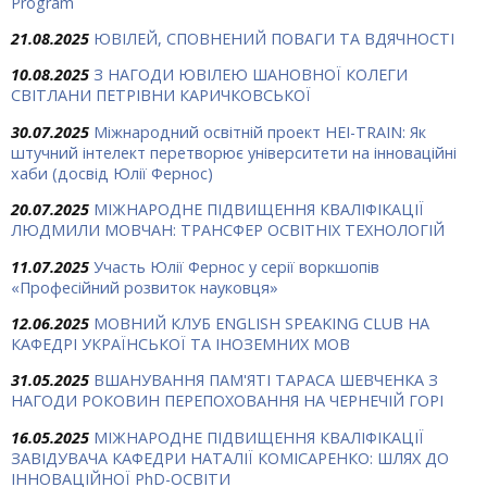
Program
21.08.2025
ЮВІЛЕЙ, СПОВНЕНИЙ ПОВАГИ ТА ВДЯЧНОСТІ
10.08.2025
З НАГОДИ ЮВІЛЕЮ ШАНОВНОЇ КОЛЕГИ
СВІТЛАНИ ПЕТРІВНИ КАРИЧКОВСЬКОЇ
30.07.2025
Міжнародний освітній проект HEI-TRAIN: Як
штучний інтелект перетворює університети на інноваційні
хаби (досвід Юлії Фернос)
20.07.2025
МІЖНАРОДНЕ ПІДВИЩЕННЯ КВАЛІФІКАЦІЇ
ЛЮДМИЛИ МОВЧАН: ТРАНСФЕР ОСВІТНІХ ТЕХНОЛОГІЙ
11.07.2025
Участь Юлії Фернос у серії воркшопів
«Професійний розвиток науковця»
12.06.2025
МОВНИЙ КЛУБ ENGLISH SPEAKING CLUB НА
КАФЕДРІ УКРАЇНСЬКОЇ ТА ІНОЗЕМНИХ МОВ
31.05.2025
ВШАНУВАННЯ ПАМ'ЯТІ ТАРАСА ШЕВЧЕНКА З
НАГОДИ РОКОВИН ПЕРЕПОХОВАННЯ НА ЧЕРНЕЧІЙ ГОРІ
16.05.2025
МІЖНАРОДНЕ ПІДВИЩЕННЯ КВАЛІФІКАЦІЇ
ЗАВІДУВАЧА КАФЕДРИ НАТАЛІЇ КОМІСАРЕНКО: ШЛЯХ ДО
ІННОВАЦІЙНОЇ PhD-ОСВІТИ