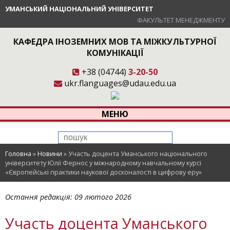
УМАНСЬКИЙ НАЦІОНАЛЬНИЙ УНІВЕРСИТЕТ
ФАКУЛЬТЕТ МЕНЕДЖМЕНТУ
КАФЕДРА ІНОЗЕМНИХ МОВ ТА МІЖКУЛЬТУРНОЇ
КОМУНІКАЦІЇ
+38 (04744)
3-20-50
ukr.flanguages@udau.edu.ua
МЕНЮ
Головна
»
Новини
»
Участь доцента Уманського національного
університету Юлії Фернос у міжнародному навчальному курсі
«Європейські практики наукової досконалості в цифрову еру»
Остання редакція:
09 лютого 2026
Участь доцента Уманського