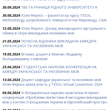
30.09.2024
180-ТА РІЧНИЦЯ РІДНОГО УНІВЕРСИТЕТУ !!!
30.08.2024
Юлія Фернос – фасилітатор курсу TESOL
Methodology, розробленого Університетом Меріленду, США
12.08.2024
Юлія Фернос: Досвід міжнародного віртуального
обміну в галузі викладання іноземних мов
21.05.2024
ПОЧЕСНА ВІДЗНАКА ВИКЛАДАЧА КАФЕДРИ
УКРАЇНСЬКОЇ ТА ІНОЗЕМНИХ МОВ
19.05.2024
Вітаємо доцента Мовчан Людмилу
Володимирівну з ювілеєм!
25.04.2024
СТУДЕНТСЬКА НАУКОВА КОНФЕРЕНЦІЯ НА
КАФЕДРІ УКРАЇНСЬКОЇ ТА ІНОЗЕМНИХ МОВ
13.04.2024
Доцент кафедри української та іноземних мов
Юлія Фернос взяла участь у TESOL Virtual Convention 2024
04.04.2024
VІ Всеукраїнська науково-практична Інтернет-
конференція «Проблеми лінгвістики й методики викладання
мов у контексті входження України в Європейський простір»