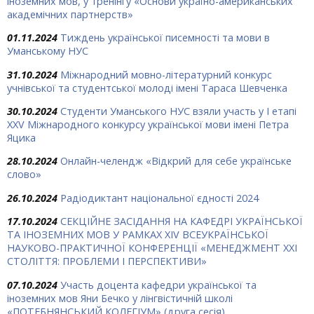
іноземних мов, у тренінгу «Основи україно-американських
академічних партнерств»
01.11.2024
Тиждень української писемності та мови в
Уманському НУС
31.10.2024
Міжнародний мовно-літературний конкурс
учнівської та студентської молоді імені Тараса Шевченка
30.10.2024
Студенти Уманського НУС взяли участь у І етапі
ХХV Міжнародного конкурсу української мови імені Петра
Яцика
28.10.2024
Онлайн-челендж «Відкрий для себе українське
слово»
26.10.2024
Радіодиктант національної єдності 2024
17.10.2024
СЕКЦІЙНЕ ЗАСІДАННЯ НА КАФЕДРІ УКРАЇНСЬКОЇ
ТА ІНОЗЕМНИХ МОВ У РАМКАХ ХIV ВСЕУКРАЇНСЬКОЇ
НАУКОВО-ПРАКТИЧНОЇ КОНФЕРЕНЦІЇ «МЕНЕДЖМЕНТ ХХІ
СТОЛІТТЯ: ПРОБЛЕМИ І ПЕРСПЕКТИВИ»
07.10.2024
Участь доцента кафедри української та
іноземних мов Яни Бечко у лінгвістичній школі
«ПОТЕБНЯНСЬКИЙ КОЛЕГІУМ» (друга сесія)