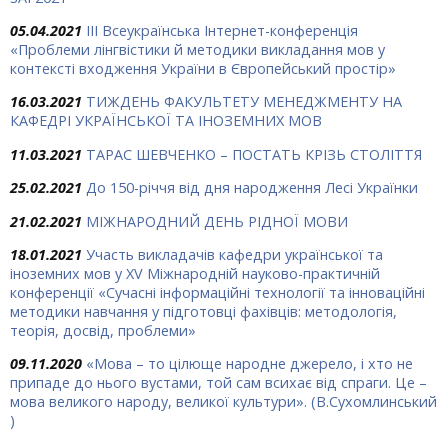
05.04.2021
IІІ Всеукраїнська Інтернет-конференція
«Проблеми лінгвістики й методики викладання мов у
контексті входження України в Європейський простір»
16.03.2021
ТИЖДЕНЬ ФАКУЛЬТЕТУ МЕНЕДЖМЕНТУ НА
КАФЕДРІ УКРАЇНСЬКОЇ ТА ІНОЗЕМНИХ МОВ
11.03.2021
ТАРАС ШЕВЧЕНКО – ПОСТАТЬ КРІЗЬ СТОЛІТТЯ
25.02.2021
До 150-річчя від дня народження Лесі Українки
21.02.2021
МІЖНАРОДНИЙ ДЕНЬ РІДНОЇ МОВИ
18.01.2021
Участь викладачів кафедри української та
іноземних мов у XV Міжнародній науково-практичній
конференції «Сучасні інформаційні технології та інноваційні
методики навчання у підготовці фахівців: методологія,
теорія, досвід, проблеми»
09.11.2020
«Мова – то цілюще народ­не джерело, і хто не
припаде до нього вустами, той сам всихає від спраги. Це –
мова великого народу, великої культури». (В.Сухомлинський
)