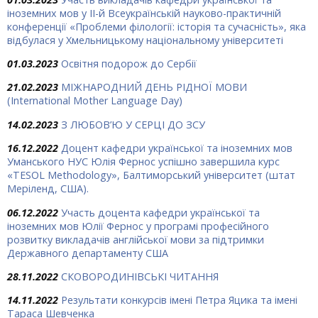
іноземних мов у ІІ-й Всеукраїнській науково-практичній
конференції «Проблеми філології: історія та сучасність», яка
відбулася у Хмельницькому національному університеті
01.03.2023
Освітня подорож до Сербії
21.02.2023
МІЖНАРОДНИЙ ДЕНЬ РІДНОЇ МОВИ
(International Mother Language Day)
14.02.2023
З ЛЮБОВ’Ю У СЕРЦІ ДО ЗСУ
16.12.2022
Доцент кафедри української та іноземних мов
Уманського НУС Юлія Фернос успішно завершила курс
«TESOL Methodology», Балтиморський університет (штат
Меріленд, США).
06.12.2022
Участь доцента кафедри української та
іноземних мов Юлії Фернос у програмі професійного
розвитку викладачів англійської мови за підтримки
Державного департаменту США
28.11.2022
СКОВОРОДИНІВСЬКІ ЧИТАННЯ
14.11.2022
Результати конкурсів імені Петра Яцика та імені
Тараса Шевченка