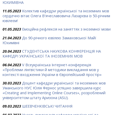
ЮХИМІВНА
11.05.2023
Колектив кафедри української та іноземних мов
сердечно вітає Олега В'ячеславовича Лазарєва із 50-річним
ювілеєм!
01.05.2023
Емоційна рефлексія на заняттях з іноземної мови
21.04.2023
До 90-річного ювілею Замаховської Майї
Юхимівні
20.04.2023
СТУДЕНТСЬКА НАУКОВА КОНФЕРЕНЦІЯ НА
КАФЕДРІ УКРАЇНСЬКОЇ ТА ІНОЗЕМНИХ МОВ
06.04.2023
V Всеукраїнська Інтернет-конференція
«Проблеми лінгвістики й методики викладання мов у
контексті входження України в Європейський простір»
30.03.2023
Доцент кафедри української та іноземних мов
Уманського НУС Юлія Фернос успішно завершила курс
«Creating and Implementing Online Courses», розроблений
університетом штату Аризона (ASU).
09.03.2023
ШЕЕВЧЕНКІВСЬКІ ЧИТАННЯ
01.03.2023
Участь викладачів кафедри української та