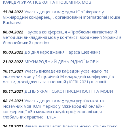
КАФЕДРІ УКРАЇНСЬКОЇ ТА ІНОЗЕМНИХ МОВ
15.04.2022
Участь доцента кафедри Юлії Фернос у
міжнародній конференції, організованій International House
Bucharest
06.04.2022
Наукова конференція «Проблеми лінгвістики й
методики викладання мов у контексті входження України в
Європейський простір»
09.03.2022
До Дня народження Тараса Шевченка
21.02.2022
МІЖНАРОДНИЙ ДЕНЬ РІДНОЇ МОВИ
10.11.2021
Участь викладачів кафедри української та
іноземних мов у 14 щорічній Міжнародній конференції з
освіти, досліджень та інновацій (ICERI 2021) в Іспанії
09.11.2021
ДЕНЬ УКРАЇНСЬКОЇ ПИСЕМНОСТІ ТА МОВИ
08.11.2021
Участь доцента кафедри української та
іноземних мов Юлії Фернос у Міжнародній онлайн-
конференції «За межами галузі: професіоналізація
глобальних практик TEYL»
26.10.2021
Завершився І етап Всеукраїнської студентської