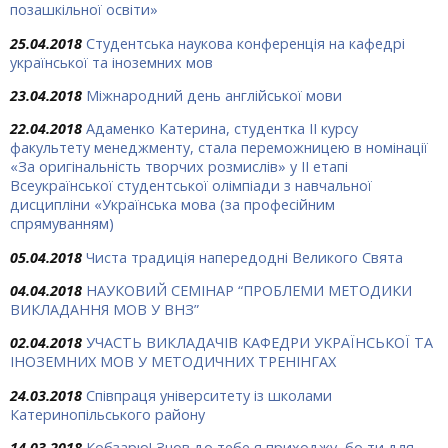
позашкільної освіти»
25.04.2018
Студентська наукова конференція на кафедрі
української та іноземних мов
23.04.2018
Міжнародний день англійської мови
22.04.2018
Адаменко Катерина, студентка ІІ курсу
факультету менеджменту, стала переможницею в номінації
«За оригінальність творчих розмислів» у ІІ етапі
Всеукраїнської студентської олімпіади з навчальної
дисципліни «Українська мова (за професійним
спрямуванням)
05.04.2018
Чиста традиція напередодні Великого Свята
04.04.2018
НАУКОВИЙ СЕМІНАР “ПРОБЛЕМИ МЕТОДИКИ
ВИКЛАДАННЯ МОВ У ВНЗ”
02.04.2018
УЧАСТЬ ВИКЛАДАЧІВ КАФЕДРИ УКРАЇНСЬКОЇ ТА
ІНОЗЕМНИХ МОВ У МЕТОДИЧНИХ ТРЕНІНГАХ
24.03.2018
Співпраця університету із школами
Катеринопільського району
14.03.2018
Кобзарю! Знов до тебе я приходжу, бо ти для