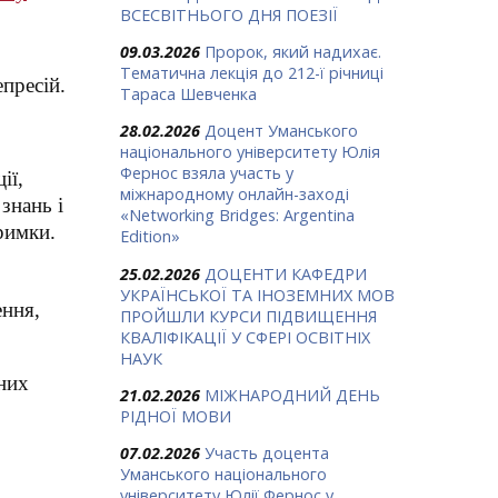
ВСЕСВІТНЬОГО ДНЯ ПОЕЗІЇ
09.03.2026
Пророк, який надихає.
Тематична лекція до 212-ї річниці
епресій.
Тараса Шевченка
28.02.2026
Доцент Уманського
національного університету Юлія
Фернос взяла участь у
ії,
міжнародному онлайн-заході
знань і
«Networking Bridges: Argentina
римки.
Edition»
25.02.2026
ДОЦЕНТИ КАФЕДРИ
УКРАЇНСЬКОЇ ТА ІНОЗЕМНИХ МОВ
ення,
ПРОЙШЛИ КУРСИ ПІДВИЩЕННЯ
КВАЛІФІКАЦІЇ У СФЕРІ ОСВІТНІХ
НАУК
них
21.02.2026
МІЖНАРОДНИЙ ДЕНЬ
РІДНОЇ МОВИ
07.02.2026
Участь доцента
Уманського національного
університету Юлії Фернос у