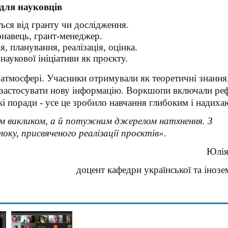
для науковців
ться від гранту чи дослідження.
онавець, грант-менеджер.
, планування, реалізація, оцінка.
наукової ініціативи як проєкту.
атмосфері. Учасники отримували як теоретичні знання,
ж застосувати нову інформацію. Воркшопи включали реф
кі поради - усе це зробило навчання глибоким і надих
им викликом, а й потужним джерелом натхнення. З
блоку, присвяченого реалізації проєктів
».
Юлія
доцент кафедри української та іноз