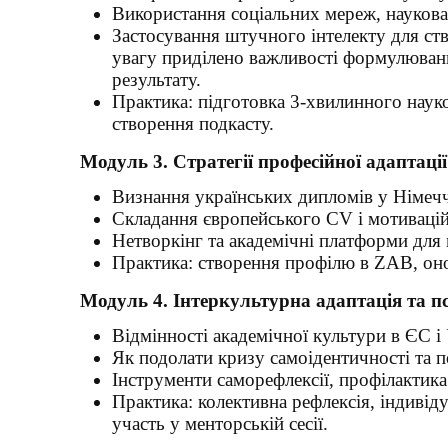
Використання соціальних мереж, наукова 
Застосування штучного інтелекту для ство
увагу приділено важливості формулюван
результату.
Практика: підготовка 3-хвилинного наук
створення подкасту.
Модуль 3. Стратегії професійної адаптації
Визнання українських дипломів у Німеч
Складання європейського CV і мотивацій
Нетворкінг та академічні платформи для 
Практика: створення профілю в ZAB, оно
Модуль 4. Інтеркультурна адаптація та пс
Відмінності академічної культури в ЄС і 
Як подолати кризу самоідентичності та п
Інструменти саморефлексії, профілактик
Практика: колективна рефлексія, індивід
участь у менторській сесії.