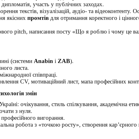
дипломатія, участь у публічних заходах.
рення текстів, візуалізацій, аудіо- та відеоконтенту. 
ня якісних
промтів
для отримання коректного і цінног
ового pitch, написання посту «Що я роблю і чому це в
чині (системи
Anabin
і
ZAB
).
ного листа.
міжнародної співпраці.
влення CV, мотиваційний лист, мапа професійних конт
ихологія змін
Україні: очікування, стиль спілкування, академічна етик
очати з нуля.
а професійного вигорання.
уальна робота з «точкою росту», створення кар’єрного 