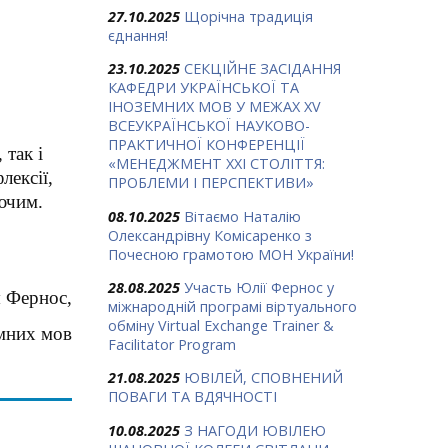
27.10.2025
Щорічна традиція
єднання!
23.10.2025
СЕКЦІЙНЕ ЗАСІДАННЯ
КАФЕДРИ УКРАЇНСЬКОЇ ТА
ІНОЗЕМНИХ МОВ У МЕЖАХ ХV
ВСЕУКРАЇНСЬКОЇ НАУКОВО-
ПРАКТИЧНОЇ КОНФЕРЕНЦІЇ
 так і
«МЕНЕДЖМЕНТ XXI СТОЛІТТЯ:
лексії,
ПРОБЛЕМИ І ПЕРСПЕКТИВИ»
аючим.
08.10.2025
Вітаємо Наталію
Олександрівну Комісаренко з
Почесною грамотою МОН України!
28.08.2025
Участь Юлії Фернос у
 Фернос,
міжнародній програмі віртуального
обміну Virtual Exchange Trainer &
емних мов
Facilitator Program
21.08.2025
ЮВІЛЕЙ, СПОВНЕНИЙ
ПОВАГИ ТА ВДЯЧНОСТІ
10.08.2025
З НАГОДИ ЮВІЛЕЮ