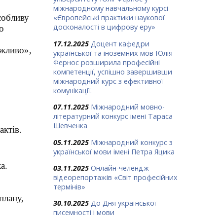
міжнародному навчальному курсі
Особливу
«Європейські практики наукової
досконалості в цифрову еру»
о
17.12.2025
Доцент кафедри
ажливо»,
української та іноземних мов Юлія
Фернос розширила професійні
компетенції, успішно завершивши
міжнародний курс з ефективної
комунікації.
07.11.2025
Міжнародний мовно-
літературний конкурс імені Тараса
Шевченка
актів.
05.11.2025
Міжнародний конкурс з
української мови імені Петра Яцика
а.
03.11.2025
Онлайн-челендж
відеорепортажів «Світ професійних
термінів»
плану,
30.10.2025
До Дня української
писемності і мови