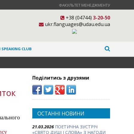
ФАКУЛЬТЕТ МЕНЕДЖМЕНТУ
+38 (04744)
3-20-50
ukr.flanguages@udau.edu.ua
 SPEAKING CLUB
Поділитись з друзями
иток
ОСТАННІ НОВИНИ
нального
21.03.2026
ПОЕТИЧНА ЗУСТРІЧ
ncy
«СВЯТО ДУШІ І СЛОВА» З НАГОДИ