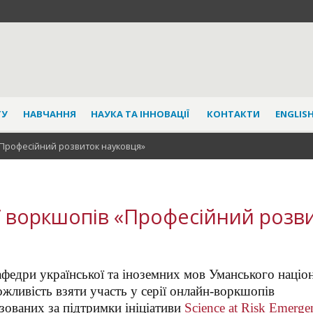
ТУ
НАВЧАННЯ
НАУКА ТА ІННОВАЦІЇ
КОНТАКТИ
ENGLISH
 «Професійний розвиток науковця»
ії воркшопів «Професійний розв
федри української та іноземних мов Уманського націо
жливість взяти участь у серії онлайн-воркшопів
ізованих за підтримки ініціативи
Science at Risk Emerge