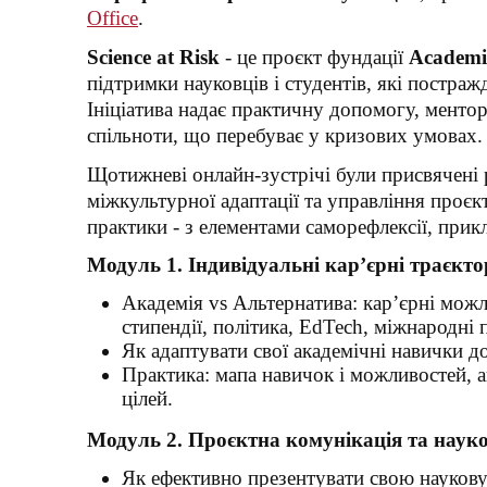
Office
.
Science at Risk
- це проєкт фундації
Academic
підтримки науковців і студентів, які постраж
Ініціатива надає практичну допомогу, ментор
спільноти, що перебуває у кризових умовах.
Щотижневі онлайн-зустрічі були присвячені р
міжкультурної адаптації та управління проє
практики - з елементами саморефлексії, пр
Модуль 1. Індивідуальні кар
’
єрні траєкто
Академія vs Альтернатива: кар’єрні можл
стипендії, політика, EdTech, міжнародні 
Як адаптувати свої академічні навички до
Практика: мапа навичок і можливостей, 
цілей.
Модуль 2. Проєктна комунікація та наук
Як ефективно презентувати свою наукову 