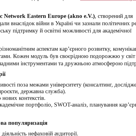
 Network Eastern Europe (akno e.V.)
, створений для
дали внаслідок війни в Україні чи зазнали політичних р
ську підтримку й освітні можливості для академічної
ізноманітним аспектам кар’єрного розвитку, комунікац
ктами. Кожен модуль був своєрідною подорожжю у світ 
икладними інструментами та дружньою атмосферою підт
рії
ивості поза межами університету (консалтинг, дослідж
проєкти, державна служба).
 нових контекстів.
академічне портфоліо, SWOT-аналіз, планування кар’єр
ова популяризація
діяльність нефаховій аудиторії.