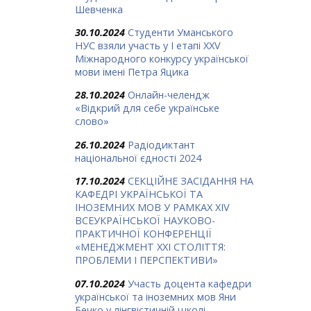
Шевченка
30.10.2024
Студенти Уманського
НУС взяли участь у І етапі ХХV
Міжнародного конкурсу української
мови імені Петра Яцика
28.10.2024
Онлайн-челендж
«Відкрий для себе українське
слово»
26.10.2024
Радіодиктант
національної єдності 2024
17.10.2024
СЕКЦІЙНЕ ЗАСІДАННЯ НА
КАФЕДРІ УКРАЇНСЬКОЇ ТА
ІНОЗЕМНИХ МОВ У РАМКАХ ХIV
ВСЕУКРАЇНСЬКОЇ НАУКОВО-
ПРАКТИЧНОЇ КОНФЕРЕНЦІЇ
«МЕНЕДЖМЕНТ ХХІ СТОЛІТТЯ:
ПРОБЛЕМИ І ПЕРСПЕКТИВИ»
07.10.2024
Участь доцента кафедри
української та іноземних мов Яни
Бечко у лінгвістичній школі