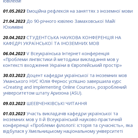
ювілеєм!
01.05.2023
Емоційна рефлексія на заняттях з іноземної мови
21.04.2023
До 90-річного ювілею Замаховської Майї
Юхимівні
20.04.2023
СТУДЕНТСЬКА НАУКОВА КОНФЕРЕНЦІЯ НА
КАФЕДРІ УКРАЇНСЬКОЇ ТА ІНОЗЕМНИХ МОВ
06.04.2023
V Всеукраїнська Інтернет-конференція
«Проблеми лінгвістики й методики викладання мов у
контексті входження України в Європейський простір»
30.03.2023
Доцент кафедри української та іноземних мов
Уманського НУС Юлія Фернос успішно завершила курс
«Creating and Implementing Online Courses», розроблений
університетом штату Аризона (ASU).
09.03.2023
ШЕЕВЧЕНКІВСЬКІ ЧИТАННЯ
01.03.2023
Участь викладачів кафедри української та
іноземних мов у ІІ-й Всеукраїнській науково-практичній
конференції «Проблеми філології: історія та сучасність», яка
відбулася у Хмельницькому національному університеті