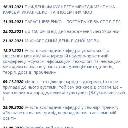
16.03.2021
ТИЖДЕНЬ ФАКУЛЬТЕТУ МЕНЕДЖМЕНТУ НА
КАФЕДРІ УКРАЇНСЬКОЇ ТА ІНОЗЕМНИХ МОВ
11.03.2021
ТАРАС ШЕВЧЕНКО – ПОСТАТЬ КРІЗЬ СТОЛІТТЯ
25.02.2021
До 150-річчя від дня народження Лесі Українки
21.02.2021
МІЖНАРОДНИЙ ДЕНЬ РІДНОЇ МОВИ
18.01.2021
Участь викладачів кафедри української та
іноземних мов у XV Міжнародній науково-практичній
конференції «Сучасні інформаційні технології та інноваційні
методики навчання у підготовці фахівців: методологія,
теорія, досвід, проблеми»
09.11.2020
«Мова – то цілюще народ­не джерело, і хто не
припаде до нього вустами, той сам всихає від спраги. Це –
мова великого народу, великої культури». (В.Сухомлинський
)
28.09.2020
Участь викладачів кафедри у семінарі-тренінгу
«Змішане навчання: досвід впровадження в англомовній
освіті»
24.09.2020
Європейський день мов