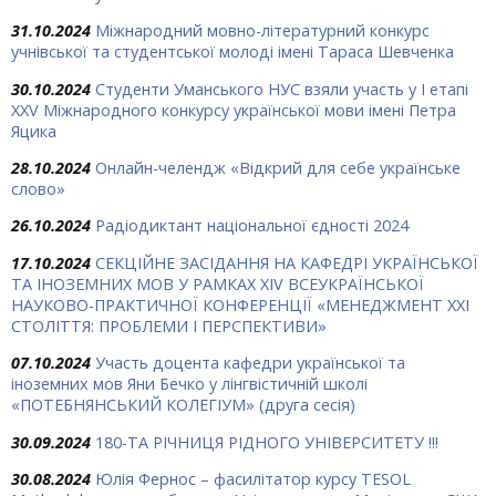
31.10.2024
Міжнародний мовно-літературний конкурс
учнівської та студентської молоді імені Тараса Шевченка
30.10.2024
Студенти Уманського НУС взяли участь у І етапі
ХХV Міжнародного конкурсу української мови імені Петра
Яцика
28.10.2024
Онлайн-челендж «Відкрий для себе українське
слово»
26.10.2024
Радіодиктант національної єдності 2024
17.10.2024
СЕКЦІЙНЕ ЗАСІДАННЯ НА КАФЕДРІ УКРАЇНСЬКОЇ
ТА ІНОЗЕМНИХ МОВ У РАМКАХ ХIV ВСЕУКРАЇНСЬКОЇ
НАУКОВО-ПРАКТИЧНОЇ КОНФЕРЕНЦІЇ «МЕНЕДЖМЕНТ ХХІ
СТОЛІТТЯ: ПРОБЛЕМИ І ПЕРСПЕКТИВИ»
07.10.2024
Участь доцента кафедри української та
іноземних мов Яни Бечко у лінгвістичній школі
«ПОТЕБНЯНСЬКИЙ КОЛЕГІУМ» (друга сесія)
30.09.2024
180-ТА РІЧНИЦЯ РІДНОГО УНІВЕРСИТЕТУ !!!
30.08.2024
Юлія Фернос – фасилітатор курсу TESOL