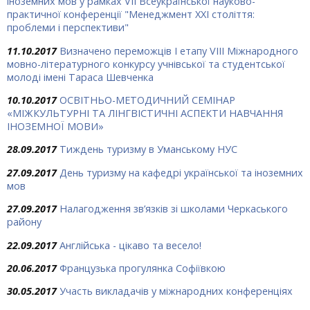
іноземних мов у рамках VІІ Всеукраїнської науково-
практичної конференції "Менеджмент ХХІ століття:
проблеми і перспективи"
11.10.2017
Визначено переможців І етапу VIII Міжнародного
мовно-літературного конкурсу учнівської та студентської
молоді імені Тараса Шевченка
10.10.2017
ОСВІТНЬО-МЕТОДИЧНИЙ СЕМІНАР
«МІЖКУЛЬТУРНІ ТА ЛІНГВІСТИЧНІ АСПЕКТИ НАВЧАННЯ
ІНОЗЕМНОЇ МОВИ»
28.09.2017
Тиждень туризму в Уманському НУС
27.09.2017
День туризму на кафедрі української та іноземних
мов
27.09.2017
Налагодження зв’язків зі школами Черкаського
району
22.09.2017
Англійська - цікаво та весело!
20.06.2017
Французька прогулянка Софіївкою
30.05.2017
Участь викладачів у міжнародних конференціях