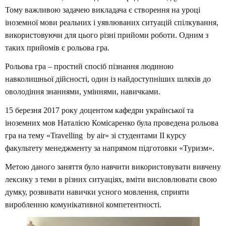
Тому важливою задачею викладача є створення на уроці
іноземної мови реальних і уявлюваних ситуацій спілкування,
використовуючи для цього різні прийоми роботи. Одним з
таких прийомів є рольова гра.
Рольова гра – простий спосіб пізнання людиною
навколишньої дійсності, один із найдоступніших шляхів до
оволодіння знаннями, уміннями, навичками.
15 березня 2017 року доцентом кафедри української та
іноземних мов Наталією Комісаренко була проведена рольова
гра на тему «Travelling by air» зі студентами II курсу
факультету менеджменту за напрямом підготовки «Туризм
»
.
Метою даного заняття було навчити використовувати вивчену
лексику з теми в різних ситуаціях, вміти висловлювати свою
думку, розвивати навички усного мовлення, сприяти
виробленню комунікативної компетентності.