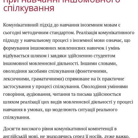
спілкування
Комунікативний підхід до навчання іноземним мовам є
сьогодні методичним стандартом. Реалізація комунікативного
підходу у навчальному процесі з іноземної мови означає, що
формування іншомовних мовленнєвих навичок і умінь
відбувається шляхом і завдяки здійсненню студентом
іншомовної мовленнєвої діяльності. Іншими словами,
оволодіння засобами спілкування (фонетичними,
лексичними, граматичними) спрямоване на їх практичне
застосування у процесі спілкування. Оволодіння уміннями
говоріння, аудіювання, читання та письма здійснюється
шляхом реалізації цих видів мовленнєвої діяльності у процесі
навчання в умовах, що моделюють ситуації реального
спілкування.
Досягти високого рівня комунікативної компетенції в
англійській мові, не знаходячись серед її носіїв, дуже важко.