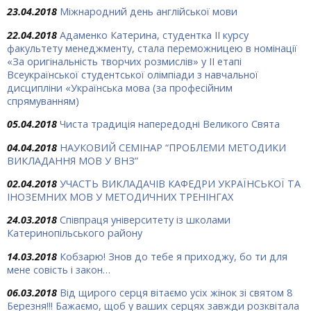
23.04.2018
Міжнародний день англійської мови
22.04.2018
Адаменко Катерина, студентка ІІ курсу
факультету менеджменту, стала переможницею в номінації
«За оригінальність творчих розмислів» у ІІ етапі
Всеукраїнської студентської олімпіади з навчальної
дисципліни «Українська мова (за професійним
спрямуванням)
05.04.2018
Чиста традиція напередодні Великого Свята
04.04.2018
НАУКОВИЙ СЕМІНАР “ПРОБЛЕМИ МЕТОДИКИ
ВИКЛАДАННЯ МОВ У ВНЗ”
02.04.2018
УЧАСТЬ ВИКЛАДАЧІВ КАФЕДРИ УКРАЇНСЬКОЇ ТА
ІНОЗЕМНИХ МОВ У МЕТОДИЧНИХ ТРЕНІНГАХ
24.03.2018
Співпраця університету із школами
Катеринопільського району
14.03.2018
Кобзарю! Знов до тебе я приходжу, бо ти для
мене совість і закон…
06.03.2018
Від щирого серця вітаємо усіх жінок зі святом 8
Березня!!! Бажаємо, щоб у ваших серцях завжди розквітала