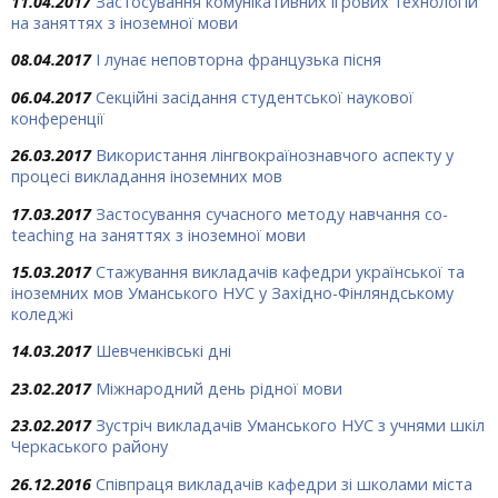
11.04.2017
Застосування комунікативних ігрових технологій
на заняттях з іноземної мови
08.04.2017
І лунає неповторна французька пісня
06.04.2017
Секційні засідання студентської наукової
конференції
26.03.2017
Використання лінгвокраїнознавчого аспекту у
процесі викладання іноземних мов
17.03.2017
Застосування сучасного методу навчання co-
teaching на заняттях з іноземної мови
15.03.2017
Стажування викладачів кафедри української та
іноземних мов Уманського НУС у Західно-Фінляндському
коледжі
14.03.2017
Шевченківські дні
23.02.2017
Міжнародний день рідної мови
23.02.2017
Зустріч викладачів Уманського НУС з учнями шкіл
Черкаського району
26.12.2016
Співпраця викладачів кафедри зі школами міста