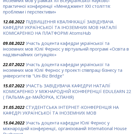
іноземних мов у рамках XII Всеукраїнської науково-
практичної конференції «Менеджмент ХХІ століття:
проблеми і перспективи»
12.08.2022
ПІДВИЩЕННЯ КВАЛІФІКАЦІЇ ЗАВІДУВАЧА
КАФЕДРИ УКРАЇНСЬКОЇ ТА ІНОЗЕМНИХ МОВ НАТАЛІЇ
КОМІСАРЕНКО НА ПЛАТФОРМІ AtomsHub
09.08.2022
Участь доцента кафедри української та
іноземних мов Юлії Фернос у віртуальній програмі «Освіта в
надзвичайних ситуаціях»
22.07.2022
Участь доцента кафедри української та
іноземних мов Юлії Фернос у проекті співпраці бізнесу та
університетів "Uni-Biz Bridge"
15.07.2022
УЧАСТЬ ЗАВІДУВАЧА КАФЕДРИ НАТАЛІЇ
КОМІСАРЕНКО У МІЖНАРОДНІЙ КОНФЕРЕНЦІЇ EDULEARN 22
( ПАЛЬМА-де-МАЙОРКА, ІСПАНІЯ)
31.05.2022
СТУДЕНТСЬКА ІНТЕРНЕТ-КОНФЕРЕНЦІЯ НА
КАФЕДРІ УКРАЇНСЬКОЇ ТА ІНОЗЕМНИХ МОВ
15.04.2022
Участь доцента кафедри Юлії Фернос у
міжнародній конференції, організованій International House