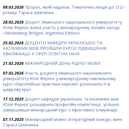
09.03.2026
Пророк, який надихає. Тематична лекція до 212-ї
річниці Тараса Шевченка
28.02.2026
Доцент Уманського національного університету
Юлія Фернос взяла участь у міжнародному онлайн-заході
«Networking Bridges: Argentina Edition»
25.02.2026
ДОЦЕНТИ КАФЕДРИ УКРАЇНСЬКОЇ ТА
ІНОЗЕМНИХ МОВ ПРОЙШЛИ КУРСИ ПІДВИЩЕННЯ
КВАЛІФІКАЦІЇ У СФЕРІ ОСВІТНІХ НАУК
21.02.2026
МІЖНАРОДНИЙ ДЕНЬ РІДНОЇ МОВИ
07.02.2026
Участь доцента Уманського національного
університету Юлії Фернос у міжнародному навчальному
курсі «Європейські практики наукової досконалості в
цифрову еру»
17.12.2025
Доцент кафедри української та іноземних мов
Юлія Фернос розширила професійні компетенції, успішно
завершивши міжнародний курс з ефективної комунікації.
07.11.2025
Міжнародний мовно-літературний конкурс імені
Тараса Шевченка