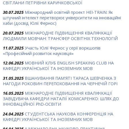
СВІТЛАНИ ПЕТРІВНИ КАРИЧКОВСЬКОЇ
30.07.2025
Міжнародний освітній проект HEI-TRAIN: Як
штучний інтелект перетворює університети на інноваційні
хаби (досвід Юлії Фернос)
20.07.2025
МІЖНАРОДНЕ ПІДВИЩЕННЯ КВАЛІФІКАЦІЇ
ЛЮДМИЛИ МОВЧАН: ТРАНСФЕР ОСВІТНІХ ТЕХНОЛОГІЙ
11.07.2025
Участь Юлії Фернос у серії воркшопів
«Професійний розвиток науковця»
12.06.2025
МОВНИЙ КЛУБ ENGLISH SPEAKING CLUB НА
КАФЕДРІ УКРАЇНСЬКОЇ ТА ІНОЗЕМНИХ МОВ
31.05.2025
ВШАНУВАННЯ ПАМ'ЯТІ ТАРАСА ШЕВЧЕНКА З
НАГОДИ РОКОВИН ПЕРЕПОХОВАННЯ НА ЧЕРНЕЧІЙ ГОРІ
16.05.2025
МІЖНАРОДНЕ ПІДВИЩЕННЯ КВАЛІФІКАЦІЇ
ЗАВІДУВАЧА КАФЕДРИ НАТАЛІЇ КОМІСАРЕНКО: ШЛЯХ ДО
ІННОВАЦІЙНОЇ PhD-ОСВІТИ
24.04.2025
СТУДЕНТСЬКА НАУКОВА КОНФЕРЕНЦІЯ НА
КАФЕДРІ УКРАЇНСЬКОЇ ТА ІНОЗЕМНИХ МОВ
04.04.2025
ІІ МІЖНАРОДНА НАУКОВО-ПРАКТИЧНА