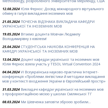
Methodology, розробленого Університетом Меріленду, США
12.08.2024
Юлія Фернос: Досвід міжнародного віртуального
обміну в галузі викладання іноземних мов
21.05.2024
ПОЧЕСНА ВІДЗНАКА ВИКЛАДАЧА КАФЕДРИ
УКРАЇНСЬКОЇ ТА ІНОЗЕМНИХ МОВ
19.05.2024
Вітаємо доцента Мовчан Людмилу
Володимирівну з ювілеєм!
25.04.2024
СТУДЕНТСЬКА НАУКОВА КОНФЕРЕНЦІЯ НА
КАФЕДРІ УКРАЇНСЬКОЇ ТА ІНОЗЕМНИХ МОВ
13.04.2024
Доцент кафедри української та іноземних мов
Юлія Фернос взяла участь у TESOL Virtual Convention 2024
04.04.2024
VІ Всеукраїнська науково-практична Інтернет-
конференція «Проблеми лінгвістики й методики викладання
мов у контексті входження України в Європейський простір»
31.03.2024
Викладачі кафедри української на іноземних мов
з профорієнтаційною місією у школах Смілянської ТГ
08.03.2024
Ми Шевченка заповіти зброєю зробили…