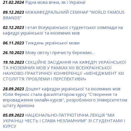
21.02.2024
Рідна мова вічна, як і Україна!
09.12.2023
МІЖКАФЕДРАЛЬНИЙ СЕМІНАР “WORLD FAMOUS
BRANDS”
02.12.2023
І етап Всеукраїнської студентської олімпіади на
кафедрі української та іноземних мов
06.11.2023
Тиждень української мови
26.10.2023
Мову світлу і пречисту бережімо…
19.10.2023
СЕКЦІЙНЕ ЗАСІДАННЯ НА КАФЕДРІ УКРАЇНСЬКОЇ
ТА ІНОЗЕМНИХ МОВ У РАМКАХ ХIII ВСЕУКРАЇНСЬКОЇ
НАУКОВО-ПРАКТИЧНОЇ КОНФЕРЕНЦІЇ «МЕНЕДЖМЕНТ ХХІ
СТОЛІТТЯ: ПРОБЛЕМИ І ПЕРСПЕКТИВИ»
28.09.2023
Доцент кафедри української та іноземних мов
Юлія Фернос стала фасилітатором курсу "Створення та
впровадження онлайн-курсів", розробленого Університетом
штату Аризона
05.09.2023
НАЦІОНАЛЬНО-ПАТРІОТИЧНА ЛЕКЦІЯ “МИ
УКРАЇНЦІ: ЧЕСТЬ І СЛАВА НЕЗЛАМНИМ!” ЗІ СТУДЕНТАМИ І
КУРСУ