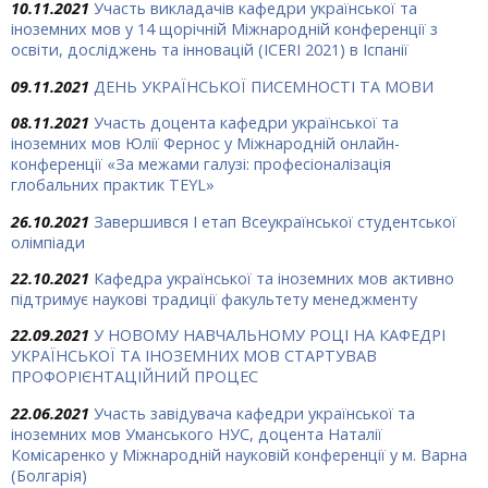
10.11.2021
Участь викладачів кафедри української та
іноземних мов у 14 щорічній Міжнародній конференції з
освіти, досліджень та інновацій (ICERI 2021) в Іспанії
09.11.2021
ДЕНЬ УКРАЇНСЬКОЇ ПИСЕМНОСТІ ТА МОВИ
08.11.2021
Участь доцента кафедри української та
іноземних мов Юлії Фернос у Міжнародній онлайн-
конференції «За межами галузі: професіоналізація
глобальних практик TEYL»
26.10.2021
Завершився І етап Всеукраїнської студентської
олімпіади
22.10.2021
Кафедра української та іноземних мов активно
підтримує наукові традиції факультету менеджменту
22.09.2021
У НОВОМУ НАВЧАЛЬНОМУ РОЦІ НА КАФЕДРІ
УКРАЇНСЬКОЇ ТА ІНОЗЕМНИХ МОВ СТАРТУВАВ
ПРОФОРІЄНТАЦІЙНИЙ ПРОЦЕС
22.06.2021
Участь завідувача кафедри української та
іноземних мов Уманського НУС, доцента Наталії
Комісаренко у Міжнародній науковій конференції у м. Варна
(Болгарія)