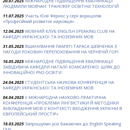
20.07.2025
МІЖНАРОДНЕ ПІДВИЩЕННЯ КВАЛІФІКАЦІЇ
ЛЮДМИЛИ МОВЧАН: ТРАНСФЕР ОСВІТНІХ ТЕХНОЛОГІЙ
11.07.2025
Участь Юлії Фернос у серії воркшопів
«Професійний розвиток науковця»
12.06.2025
МОВНИЙ КЛУБ ENGLISH SPEAKING CLUB НА
КАФЕДРІ УКРАЇНСЬКОЇ ТА ІНОЗЕМНИХ МОВ
31.05.2025
ВШАНУВАННЯ ПАМ'ЯТІ ТАРАСА ШЕВЧЕНКА З
НАГОДИ РОКОВИН ПЕРЕПОХОВАННЯ НА ЧЕРНЕЧІЙ ГОРІ
16.05.2025
МІЖНАРОДНЕ ПІДВИЩЕННЯ КВАЛІФІКАЦІЇ
ЗАВІДУВАЧА КАФЕДРИ НАТАЛІЇ КОМІСАРЕНКО: ШЛЯХ ДО
ІННОВАЦІЙНОЇ PhD-ОСВІТИ
24.04.2025
СТУДЕНТСЬКА НАУКОВА КОНФЕРЕНЦІЯ НА
КАФЕДРІ УКРАЇНСЬКОЇ ТА ІНОЗЕМНИХ МОВ
04.04.2025
ІІ МІЖНАРОДНА НАУКОВО-ПРАКТИЧНА
КОНФЕРЕНЦІЯ «ПРОБЛЕМИ ЛІНГВІСТИКИ Й МЕТОДИКИ
ВИКЛАДАННЯ МОВ У КОНТЕКСТІ ВХОДЖЕННЯ УКРАЇНИ В
ЄВРОПЕЙСЬКИЙ ПРОСТІР»
18.03.2025
Запрошуємо усіх бажаючих до English Speaking
Club