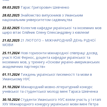
09.03.2025
Тарас Григорович Шевченко
28.02.2025
Знайомство випускників з Уманським
національним університетом садівництва
22.02.2025
Колектив кафедри української та іноземних мов
щиро вітає Олійник Олену Олександрівну з ювілеєм!
21.02.2025
21 ЛЮТОГО – МІЖНАРОДНИЙ ДЕНЬ РІДНОЇ
МОВИ
25.11.2024
Нові горизонти міжнародної співпраці: досвід
участі Юлії Фернос, доцента кафедри української та
іноземних мов, у тренінгу «Основи україно-американських
академічних партнерств»
01.11.2024
Тиждень української писемності та мови в
Уманському НУС
31.10.2024
Міжнародний мовно-літературний конкурс
учнівської та студентської молоді імені Тараса Шевченка
30.10.2024
Студенти Уманського НУС взяли участь у І етапі
ХХV Міжнародного конкурсу української мови імені Петра