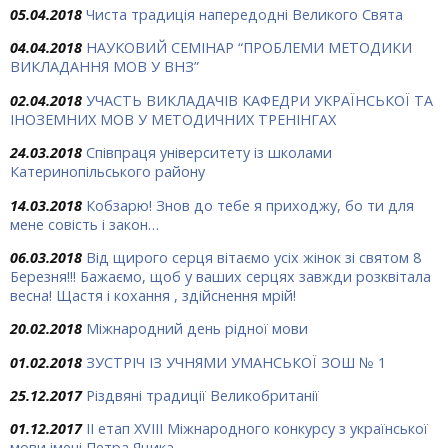
05.04.2018
Чиста традиція напередодні Великого Свята
04.04.2018
НАУКОВИЙ СЕМІНАР “ПРОБЛЕМИ МЕТОДИКИ
ВИКЛАДАННЯ МОВ У ВНЗ”
02.04.2018
УЧАСТЬ ВИКЛАДАЧІВ КАФЕДРИ УКРАЇНСЬКОЇ ТА
ІНОЗЕМНИХ МОВ У МЕТОДИЧНИХ ТРЕНІНГАХ
24.03.2018
Співпраця університету із школами
Катеринопільського району
14.03.2018
Кобзарю! Знов до тебе я приходжу, бо ти для
мене совість і закон…
06.03.2018
Від щирого серця вітаємо усіх жінок зі святом 8
Березня!!! Бажаємо, щоб у ваших серцях завжди розквітала
весна! Щастя і кохання , здійснення мрій!
20.02.2018
Міжнародний день рідної мови
01.02.2018
ЗУСТРІЧ ІЗ УЧНЯМИ УМАНСЬКОЇ ЗОШ № 1
25.12.2017
Різдвяні традиції Великобританії
01.12.2017
ІІ етап XVIII Міжнародного конкурсу з української
мови імені Петра Яцика