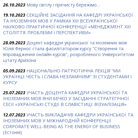
26.10.2023
Мову світлу і пречисту бережімо…
19.10.2023
СЕКЦІЙНЕ ЗАСІДАННЯ НА КАФЕДРІ УКРАЇНСЬКОЇ
ТА ІНОЗЕМНИХ МОВ У РАМКАХ ХIII ВСЕУКРАЇНСЬКОЇ
НАУКОВО-ПРАКТИЧНОЇ КОНФЕРЕНЦІЇ «МЕНЕДЖМЕНТ ХХІ
СТОЛІТТЯ: ПРОБЛЕМИ І ПЕРСПЕКТИВИ»
28.09.2023
Доцент кафедри української та іноземних мов
Юлія Фернос стала фасилітатором курсу "Створення та
впровадження онлайн-курсів", розробленого Університетом
штату Аризона
05.09.2023
НАЦІОНАЛЬНО-ПАТРІОТИЧНА ЛЕКЦІЯ “МИ
УКРАЇНЦІ: ЧЕСТЬ І СЛАВА НЕЗЛАМНИМ!” ЗІ СТУДЕНТАМИ І
КУРСУ
25.07.2023
УЧАСТЬ ДОЦЕНТА КАФЕДРИ УКРАЇНСЬКОЇ ТА
ІНОЗЕМНИХ МОВ ЯНИ БЕЧКО У ЗАСІДАННІ СТРАТЕГІЧНОЇ
СЕСІЇ «УКРАЇНСЬКІ СТУДІЇ В СЛАВІСТИЦІ: ВІЗУАЛІЗАЦІЯ»
12.07.2023
УЧАСТЬ ВИКЛАДАЧІВ КАФЕДРИ УКРАЇНСЬКОЇ ТА
ІНОЗЕМНИХ МОВ У МІЖНАРОДНІЙ КОНФЕРЕНЦІЇ
CORPORATE WELL-BEING AS THE ENERGY OF BUSINESS
(Естонія)