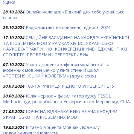
Яцика
28.10.2024
Онлайн-челендж «Відкрий для себе українське
слово»
26.10.2024
Радіодиктант національної єдності 2024
17.10.2024
СЕКЦІЙНЕ ЗАСІДАННЯ НА КАФЕДРІ УКРАЇНСЬКОЇ
ТА ІНОЗЕМНИХ МОВ У РАМКАХ ХIV ВСЕУКРАЇНСЬКОЇ
НАУКОВО-ПРАКТИЧНОЇ КОНФЕРЕНЦІЇ «МЕНЕДЖМЕНТ ХХІ
СТОЛІТТЯ: ПРОБЛЕМИ І ПЕРСПЕКТИВИ»
07.10.2024
Участь доцента кафедри української та
іноземних мов Яни Бечко у лінгвістичній школі
«ПОТЕБНЯНСЬКИЙ КОЛЕГІУМ» (друга сесія)
30.09.2024
180-ТА РІЧНИЦЯ РІДНОГО УНІВЕРСИТЕТУ !!!
30.08.2024
Юлія Фернос – фасилітатор курсу TESOL
Methodology, розробленого Університетом Меріленду, США
21.05.2024
ПОЧЕСНА ВІДЗНАКА ВИКЛАДАЧА КАФЕДРИ
УКРАЇНСЬКОЇ ТА ІНОЗЕМНИХ МОВ
19.05.2024
Вітаємо доцента Мовчан Людмилу
Володимирівну з ювілеєм!