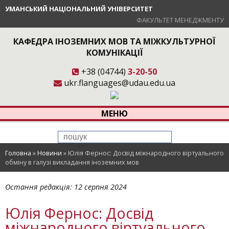
УМАНСЬКИЙ НАЦІОНАЛЬНИЙ УНІВЕРСИТЕТ
ФАКУЛЬТЕТ МЕНЕДЖМЕНТУ
КАФЕДРА ІНОЗЕМНИХ МОВ ТА МІЖКУЛЬТУРНОЇ
КОМУНІКАЦІЇ
+38 (04744)
3-20-50
ukr.flanguages@udau.edu.ua
МЕНЮ
Головна
»
Новини
»
Юлія Фернос: Досвід міжнародного віртуального
обміну в галузі викладання іноземних мов
Остання редакція:
12 серпня 2024
Юлія Фернос: Досвід
міжнародного віртуального