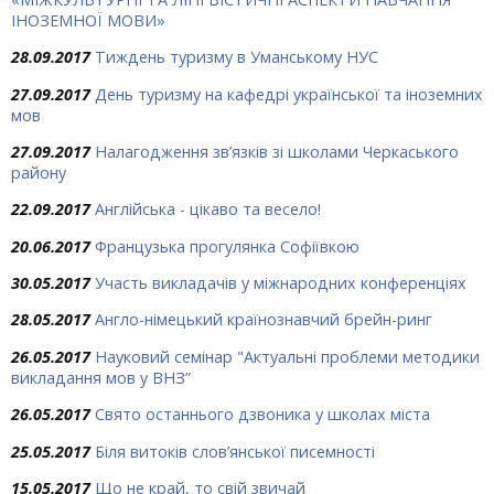
ІНОЗЕМНОЇ МОВИ»
28.09.2017
Тиждень туризму в Уманському НУС
27.09.2017
День туризму на кафедрі української та іноземних
мов
27.09.2017
Налагодження зв’язків зі школами Черкаського
району
22.09.2017
Англійська - цікаво та весело!
20.06.2017
Французька прогулянка Софіївкою
30.05.2017
Участь викладачів у міжнародних конференціях
28.05.2017
Англо-німецький країнознавчий брейн-ринг
26.05.2017
Науковий семінар "Актуальні проблеми методики
викладання мов у ВНЗ”
26.05.2017
Свято останнього дзвоника у школах міста
25.05.2017
Біля витоків слов’янської писемності
15.05.2017
Що не край, то свій звичай