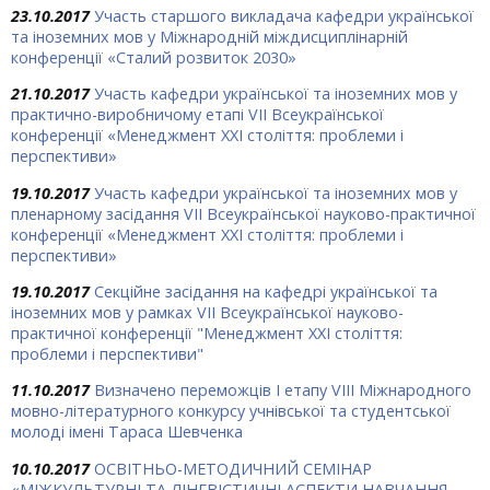
23.10.2017
Участь старшого викладача кафедри української
та іноземних мов у Міжнародній міждисциплінарній
конференції «Сталий розвиток 2030»
21.10.2017
Участь кафедри української та іноземних мов у
практично-виробничому етапі VII Всеукраїнської
конференції «Менеджмент ХХІ століття: проблеми і
перспективи»
19.10.2017
Участь кафедри української та іноземних мов у
пленарному засідання VII Всеукраїнської науково-практичної
конференції «Менеджмент ХХІ століття: проблеми і
перспективи»
19.10.2017
Секційне засідання на кафедрі української та
іноземних мов у рамках VІІ Всеукраїнської науково-
практичної конференції "Менеджмент ХХІ століття:
проблеми і перспективи"
11.10.2017
Визначено переможців І етапу VIII Міжнародного
мовно-літературного конкурсу учнівської та студентської
молоді імені Тараса Шевченка
10.10.2017
ОСВІТНЬО-МЕТОДИЧНИЙ СЕМІНАР
«МІЖКУЛЬТУРНІ ТА ЛІНГВІСТИЧНІ АСПЕКТИ НАВЧАННЯ