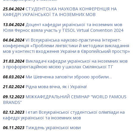
25.04.2024
СТУДЕНТСЬКА НАУКОВА КОНФЕРЕНЦІЯ НА
КАФЕДРІ УКРАЇНСЬКОЇ ТА ІНОЗЕМНИХ МОВ
13.04.2024
Доцент кафедри української та іноземних мов
Юлія Фернос взяла участь у TESOL Virtual Convention 2024
04.04.2024
VІ Всеукраїнська науково-практична Інтернет-
конференція «Проблеми лінгвістики й методики викладання
мов у контексті входження України в Європейський простір»
31.03.2024
Викладачі кафедри української на іноземних мов
з профорієнтаційною місією у школах Смілянської ТГ
08.03.2024
Ми Шевченка заповіти зброєю зробили…
21.02.2024
Рідна мова вічна, як і Україна!
09.12.2023
МІЖКАФЕДРАЛЬНИЙ СЕМІНАР “WORLD FAMOUS
BRANDS”
02.12.2023
І етап Всеукраїнської студентської олімпіади на
кафедрі української та іноземних мов
06.11.2023
Тиждень української мови