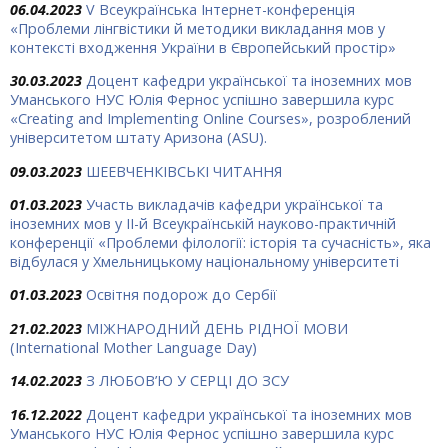
06.04.2023
V Всеукраїнська Інтернет-конференція
«Проблеми лінгвістики й методики викладання мов у
контексті входження України в Європейський простір»
30.03.2023
Доцент кафедри української та іноземних мов
Уманського НУС Юлія Фернос успішно завершила курс
«Creating and Implementing Online Courses», розроблений
університетом штату Аризона (ASU).
09.03.2023
ШЕЕВЧЕНКІВСЬКІ ЧИТАННЯ
01.03.2023
Участь викладачів кафедри української та
іноземних мов у ІІ-й Всеукраїнській науково-практичній
конференції «Проблеми філології: історія та сучасність», яка
відбулася у Хмельницькому національному університеті
01.03.2023
Освітня подорож до Сербії
21.02.2023
МІЖНАРОДНИЙ ДЕНЬ РІДНОЇ МОВИ
(International Mother Language Day)
14.02.2023
З ЛЮБОВ’Ю У СЕРЦІ ДО ЗСУ
16.12.2022
Доцент кафедри української та іноземних мов
Уманського НУС Юлія Фернос успішно завершила курс