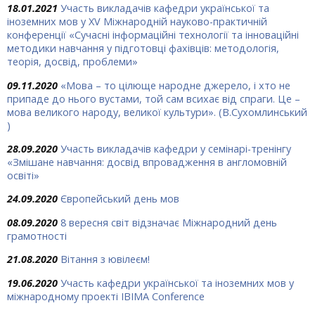
18.01.2021
Участь викладачів кафедри української та
іноземних мов у XV Міжнародній науково-практичній
конференції «Сучасні інформаційні технології та інноваційні
методики навчання у підготовці фахівців: методологія,
теорія, досвід, проблеми»
09.11.2020
«Мова – то цілюще народ­не джерело, і хто не
припаде до нього вустами, той сам всихає від спраги. Це –
мова великого народу, великої культури». (В.Сухомлинський
)
28.09.2020
Участь викладачів кафедри у семінарі-тренінгу
«Змішане навчання: досвід впровадження в англомовній
освіті»
24.09.2020
Європейський день мов
08.09.2020
8 вересня світ відзначає Міжнародний день
грамотності
21.08.2020
Вітання з ювілеєм!
19.06.2020
Участь кафедри української та іноземних мов у
міжнародному проекті IBIMA Conference