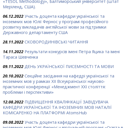
«TESOL Methodology», Балтиморський університет (штат
Меріленд, США).
06.12.2022
Участь доцента кафедри української та
іноземних мов Юлії Фернос у програмі професійного
розвитку викладачів англійської мови за підтримки
Державного департаменту США
28.11.2022
СКОВОРОДИНІВСЬКІ ЧИТАННЯ
14.11.2022
Результати конкурсів імені Петра Яцика та імені
Тараса Шевченка
09.11.2022
ДЕНЬ УКРАЇНСЬКОЇ ПИСЕМНОСТІ ТА МОВИ
20.10.2022
Секційне засідання на кафедрі української та
іноземних мов у рамках XII Всеукраїнської науково-
практичної конференції «Менеджмент ХХІ століття:
проблеми і перспективи»
12.08.2022
ПІДВИЩЕННЯ КВАЛІФІКАЦІЇ ЗАВІДУВАЧА
КАФЕДРИ УКРАЇНСЬКОЇ ТА ІНОЗЕМНИХ МОВ НАТАЛІЇ
КОМІСАРЕНКО НА ПЛАТФОРМІ AtomsHub
09.08.2022
Участь доцента кафедри української та
іноземних мов Юлії Фернос у віртуальній програмі «Освіта в