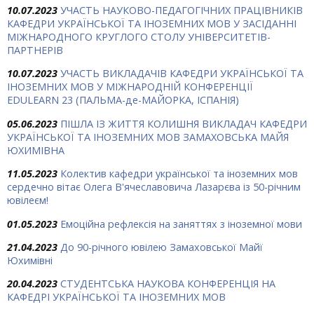
10.07.2023
УЧАСТЬ НАУКОВО-ПЕДАГОГІЧНИХ ПРАЦІВНИКІВ
КАФЕДРИ УКРАЇНСЬКОЇ ТА ІНОЗЕМНИХ МОВ У ЗАСІДАННІ
МІЖНАРОДНОГО КРУГЛОГО СТОЛУ УНІВЕРСИТЕТІВ-
ПАРТНЕРІВ
10.07.2023
УЧАСТЬ ВИКЛАДАЧІВ КАФЕДРИ УКРАЇНСЬКОЇ ТА
ІНОЗЕМНИХ МОВ У МІЖНАРОДНІЙ КОНФЕРЕНЦІЇ
EDULEARN 23 (ПАЛЬМА-де-МАЙОРКА, ІСПАНІЯ)
05.06.2023
ПІШЛА ІЗ ЖИТТЯ КОЛИШНЯ ВИКЛАДАЧ КАФЕДРИ
УКРАЇНСЬКОЇ ТА ІНОЗЕМНИХ МОВ ЗАМАХОВСЬКА МАЙЯ
ЮХИМІВНА
11.05.2023
Колектив кафедри української та іноземних мов
сердечно вітає Олега В'ячеславовича Лазарєва із 50-річним
ювілеєм!
01.05.2023
Емоційна рефлексія на заняттях з іноземної мови
21.04.2023
До 90-річного ювілею Замаховської Майї
Юхимівні
20.04.2023
СТУДЕНТСЬКА НАУКОВА КОНФЕРЕНЦІЯ НА
КАФЕДРІ УКРАЇНСЬКОЇ ТА ІНОЗЕМНИХ МОВ