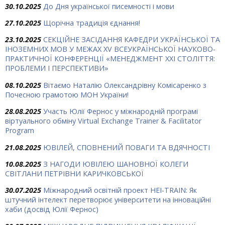
30.10.2025
До Дня української писемності і мови
27.10.2025
Щорічна традиція єднання!
23.10.2025
СЕКЦІЙНЕ ЗАСІДАННЯ КАФЕДРИ УКРАЇНСЬКОЇ ТА
ІНОЗЕМНИХ МОВ У МЕЖАХ ХV ВСЕУКРАЇНСЬКОЇ НАУКОВО-
ПРАКТИЧНОЇ КОНФЕРЕНЦІЇ «МЕНЕДЖМЕНТ XXI СТОЛІТТЯ:
ПРОБЛЕМИ І ПЕРСПЕКТИВИ»
08.10.2025
Вітаємо Наталію Олександрівну Комісаренко з
Почесною грамотою МОН України!
28.08.2025
Участь Юлії Фернос у міжнародній програмі
віртуального обміну Virtual Exchange Trainer & Facilitator
Program
21.08.2025
ЮВІЛЕЙ, СПОВНЕНИЙ ПОВАГИ ТА ВДЯЧНОСТІ
10.08.2025
З НАГОДИ ЮВІЛЕЮ ШАНОВНОЇ КОЛЕГИ
СВІТЛАНИ ПЕТРІВНИ КАРИЧКОВСЬКОЇ
30.07.2025
Міжнародний освітній проект HEI-TRAIN: Як
штучний інтелект перетворює університети на інноваційні
хаби (досвід Юлії Фернос)